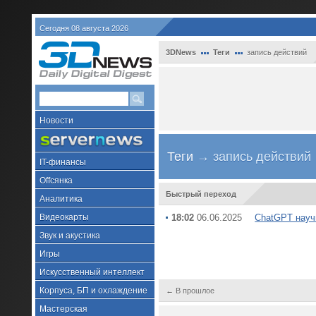
Сегодня 08 августа 2026
3DNews
Теги
запись действий
Новости
Теги
→ запись действий
IT-финансы
Offсянка
Быстрый переход
Аналитика
Видеокарты
18:02
06.06.2025
ChatGPT научи
Звук и акустика
Игры
Искусственный интеллект
Корпуса, БП и охлаждение
← В прошлое
Мастерская