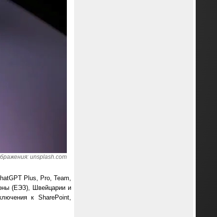
бражения: unsplash.com
atGPT Plus, Pro, Team,
зоны (ЕЭЗ), Швейцарии и
лючения к SharePoint,