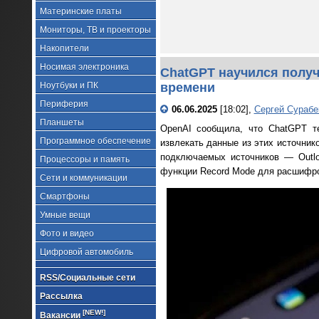
Материнские платы
Мониторы, ТВ и проекторы
Накопители
Носимая электроника
ChatGPT научился получа
Ноутбуки и ПК
времени
Периферия
06.06.2025
[18:02],
Сергей Сурабе
Планшеты
OpenAI сообщила, что ChatGPT т
Программное обеспечение
извлекать данные из этих источни
подключаемых источников — Outloo
Процессоры и память
функции Record Mode для расшифров
Сети и коммуникации
Смартфоны
Умные вещи
Фото и видео
Цифровой автомобиль
RSS/Социальные сети
Рассылка
[NEW!]
Вакансии