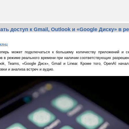
ть доступ к Gmail, Outlook и «Google Диску» в р
кянц
еперь может подключаться к большему количеству приложений и се
ков в режиме реального времени при наличии соответствующих разреше
k, Teams, «Google Диск», Gmail и Linear. Кроме того, OpenAI нача
ки и анализа встреч и аудио.