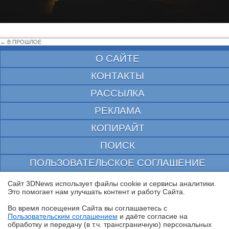
← В ПРОШЛОЕ
О САЙТЕ
КОНТАКТЫ
РАССЫЛКА
РЕКЛАМА
КОПИРАЙТ
ПОИСК
ПОЛЬЗОВАТЕЛЬСКОЕ СОГЛАШЕНИЕ
ЗАЩИЩЕНО CURATOR
Сайт 3DNews использует файлы cookie и сервисы аналитики.
Это помогает нам улучшать контент и работу Cайта.
© 1997—2026 Электронное периодическое издание "3ДНьюс" | Свидетельство о
регистрации СМИ Эл ФС 77-22224
Во время посещения Cайта вы соглашаетесь с
выдано Федеральной Службой по надзору за соблюдением законодательства в сфере
Пользовательским соглашением
и даёте согласие на
массовых коммуникаций и охране культурного наследия
✖
обработку и передачу (в т.ч. трансграничную) персональных
При цитировании документа ссылка на сайт с указанием автора обязательна. Полное