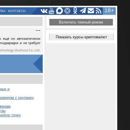
18+
ЛКА
КОНТАКТЫ
Включить темный режим
Показать курсы криптовалют
А ещё он автоматически
 подзарядки и не требует
echnology (Suzhou) Co.,Ltd.
ных и
азмером с крупинку
 венам
узы
любую точку