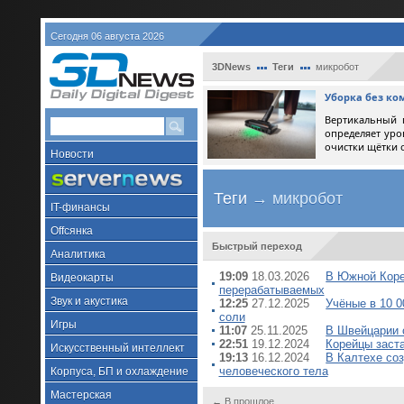
Сегодня 06 августа 2026
3DNews
Теги
микробот
Уборка без ко
Вертикальный 
определяет уро
очистки щётки 
Новости
Теги
→ микробот
IT-финансы
Offсянка
Быстрый переход
Аналитика
19:09
18.03.2026
В Южной Коре
Видеокарты
перерабатываемых
Звук и акустика
12:25
27.12.2025
Учёные в 10 0
соли
Игры
11:07
25.11.2025
В Швейцарии 
22:51
19.12.2024
Корейцы заста
Искусственный интеллект
19:13
16.12.2024
В Калтехе со
человеческого тела
Корпуса, БП и охлаждение
Мастерская
← В прошлое