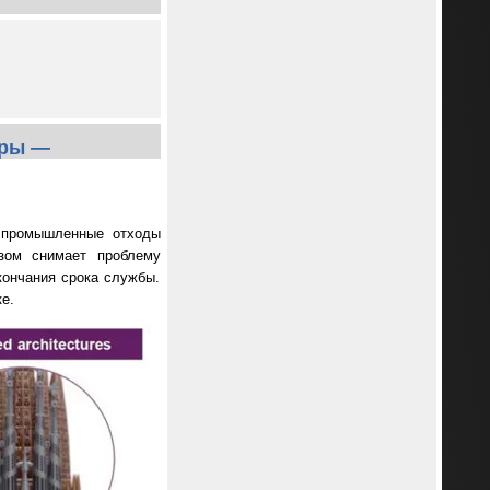
еры —
т промышленные отходы
зом снимает проблему
кончания срока службы.
е.