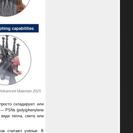
dvanced Materials 2025
просто складируют или
— PSNs (poly(phenylene
 виде тепла, света или
как считают учёные. В