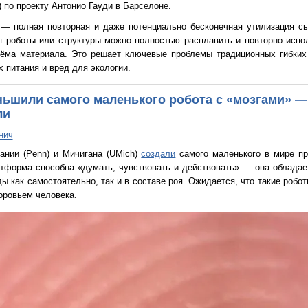
) по проекту Антонио Гауди в Барселоне.
 — полная повторная и даже потенциально бесконечная утилизация сы
я роботы или структуры можно полностью расплавить и повторно испо
ъёма материала. Это решает ключевые проблемы традиционных гибких
х питания и вред для экологии.
еньшили самого маленького робота с «мозгами» —
ли
нич
ании (Penn) и Мичигана (UMich)
создали
самого маленького в мире пр
латформа способна «думать, чувствовать и действовать» — она облада
ы как самостоятельно, так и в составе роя. Ожидается, что такие робо
оровьем человека.