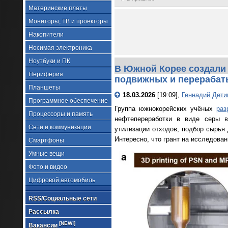
Материнские платы
Мониторы, ТВ и проекторы
Накопители
Носимая электроника
Ноутбуки и ПК
В Южной Корее создали 
Периферия
подвижных и перераба
Планшеты
18.03.2026
[19:09],
Геннадий Дети
Программное обеспечение
Группа южнокорейских учёных
раз
Процессоры и память
нефтепереработки в виде серы в
Сети и коммуникации
утилизации отходов, подбор сырья 
Интересно, что грант на исследова
Смартфоны
Умные вещи
Фото и видео
Цифровой автомобиль
RSS/Социальные сети
Рассылка
[NEW!]
Вакансии