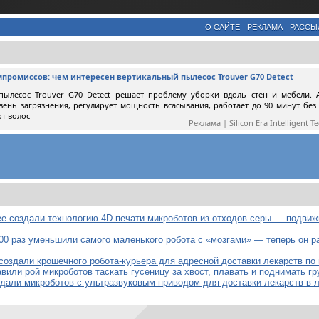
О САЙТЕ
РЕКЛАМА
РАССЫ
мпромиссов: чем интересен вертикальный пылесос Trouver G70 Detect
пылесос Trouver G70 Detect решает проблему уборки вдоль стен и мебели. 
вень загрязнения, регулирует мощность всасывания, работает до 90 минут без
от волос
Реклама | Silicon Era Intelligent T
е создали технологию 4D-печати микроботов из отходов серы — подвиж
00 раз уменьшили самого маленького робота с «мозгами» — теперь он р
создали крошечного робота-курьера для адресной доставки лекарств по
вили рой микроботов таскать гусеницу за хвост, плавать и поднимать гр
здали микроботов с ультразвуковым приводом для доставки лекарств в 