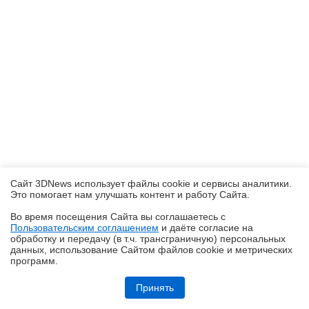
Сайт 3DNews использует файлы cookie и сервисы аналитики.
Это помогает нам улучшать контент и работу Cайта.
Во время посещения Cайта вы соглашаетесь с
Пользовательским соглашением
и даёте согласие на
✖
обработку и передачу (в т.ч. трансграничную) персональных
данных, использование Cайтом файлов cookie и метрических
программ.
Обзор системы жидкостного охлаждения MSI MEG CoreLiquid E15
360: экран-водопад теперь и на СЖО
Принять