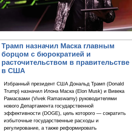
Трамп назначил Маска главным
борцом с бюрократией и
расточительством в правительстве
в США
Избранный президент США Дональд Трамп (Donald
Trump) назначил Илона Маска (Elon Musk) и Вивека
Рамасвами (Vivek Ramaswamy) руководителями
нового Департамента государственной
эффективности (DOGE), цель которого — сократить
избыточные государственные расходы и
регулирование, а также реформировать