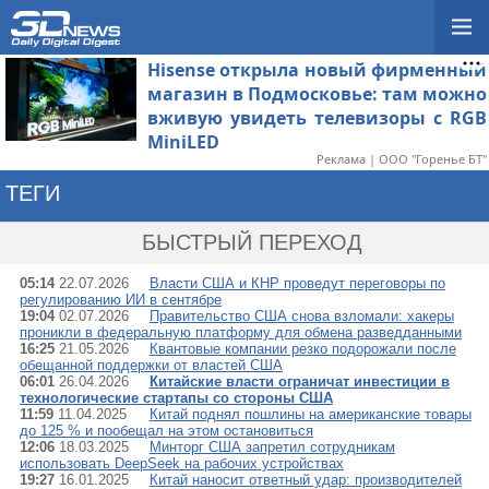
Hisense открыла новый фирменный
магазин в Подмосковье: там можно
вживую увидеть телевизоры с RGB
MiniLED
Реклама | ООО "Горенье БТ"
ТЕГИ
→ ПРАВИТЕЛЬСТВО 
БЫСТРЫЙ ПЕРЕХОД
05:14
22.07.2026
Власти США и КНР проведут переговоры по
регулированию ИИ в сентябре
19:04
02.07.2026
Правительство США снова взломали: хакеры
проникли в федеральную платформу для обмена разведданными
16:25
21.05.2026
Квантовые компании резко подорожали после
обещанной поддержки от властей США
06:01
26.04.2026
Китайские власти ограничат инвестиции в
технологические стартапы со стороны США
11:59
11.04.2025
Китай поднял пошлины на американские товары
до 125 % и пообещал на этом остановиться
12:06
18.03.2025
Минторг США запретил сотрудникам
использовать DeepSeek на рабочих устройствах
19:27
16.01.2025
Китай наносит ответный удар: производителей