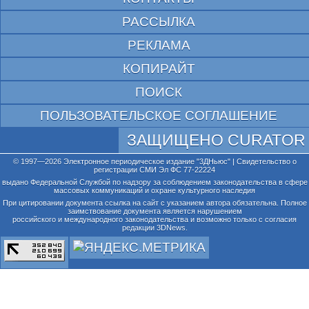
РАССЫЛКА
РЕКЛАМА
КОПИРАЙТ
ПОИСК
ПОЛЬЗОВАТЕЛЬСКОЕ СОГЛАШЕНИЕ
ЗАЩИЩЕНО CURATOR
© 1997—2026 Электронное периодическое издание "3ДНьюс" | Свидетельство о
регистрации СМИ Эл ФС 77-22224
выдано Федеральной Службой по надзору за соблюдением законодательства в сфере
массовых коммуникаций и охране культурного наследия
При цитировании документа ссылка на сайт с указанием автора обязательна. Полное
заимствование документа является нарушением
российского и международного законодательства и возможно только с согласия
редакции 3DNews.