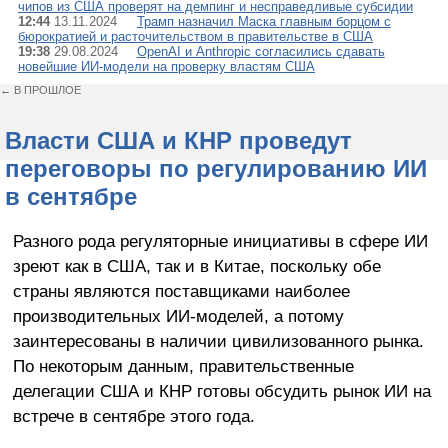
чипов из США проверят на демпинг и несправедливые субсидии
12:44
13.11.2024
Трамп назначил Маска главным борцом с
бюрократией и расточительством в правительстве в США
19:38
29.08.2024
OpenAI и Anthropic согласились сдавать
новейшие ИИ-модели на проверку властям США
← В ПРОШЛОЕ
Власти США и КНР проведут
переговоры по регулированию ИИ
в сентябре
Разного рода регуляторные инициативы в сфере ИИ
зреют как в США, так и в Китае, поскольку обе
страны являются поставщиками наиболее
производительных ИИ-моделей, а потому
заинтересованы в наличии цивилизованного рынка.
По некоторым данным, правительственные
делегации США и КНР готовы обсудить рынок ИИ на
встрече в сентябре этого года.