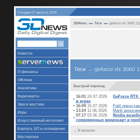
Сегодня 07 августа 2026
3DNews
Теги
geforce rtx 3060 12
Новости
Теги
→ geforce rtx 3060 
IT-финансы
Offсянка
Быстрый переход
Аналитика
Видеокарты
16:01
24.07.2026
GeForce RTX 
в играх
Звук и акустика
16:09
15.07.2026
Palit предста
13:24
11.06.2026
Manli анонси
Игры
07:17
03.06.2026
Nvidia возоб
современных видеокарт и про
Искусственный интеллект
Корпуса, БП и охлаждение
← В прошлое
Мастерская