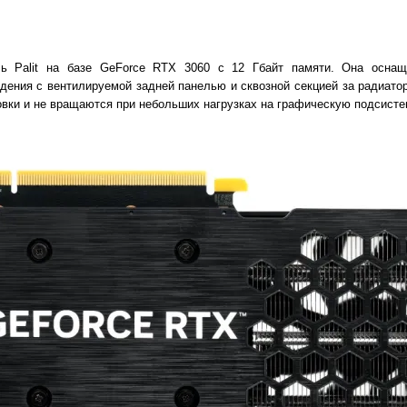
ль Palit на базе GeForce RTX 3060 с 12 Гбайт памяти. Она осна
дения с вентилируемой задней панелью и сквозной секцией за радиато
вки и не вращаются при небольших нагрузках на графическую подсисте