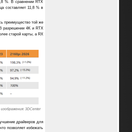
8,8 %. В сравнении RTX
ца составляет 11,8 % в
сь преимущество той же
 В разрешении 4K и RTX
олее старой карты, а RX
 изображения: 3DCenter
лучшение драйверов для
что позволяет избежать