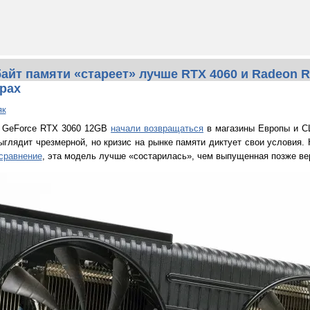
байт памяти «стареет» лучше RTX 4060 и Radeon R
грах
як
ы GeForce RTX 3060 12GB
начали возвращаться
в магазины Европы и СШ
ыглядит чрезмерной, но кризис на рынке памяти диктует свои условия. 
сравнение
, эта модель лучше «состарилась», чем выпущенная позже вер