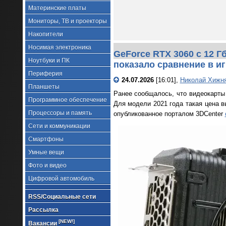
Материнские платы
Мониторы, ТВ и проекторы
Накопители
Носимая электроника
GeForce RTX 3060 с 12 Г
Ноутбуки и ПК
показало сравнение в и
Периферия
24.07.2026
[16:01],
Николай Хижн
Планшеты
Ранее сообщалось, что видеокарт
Программное обеспечение
Для модели 2021 года такая цена в
Процессоры и память
опубликованное порталом 3DCenter
Сети и коммуникации
Смартфоны
Умные вещи
Фото и видео
Цифровой автомобиль
RSS/Социальные сети
Рассылка
[NEW!]
Вакансии