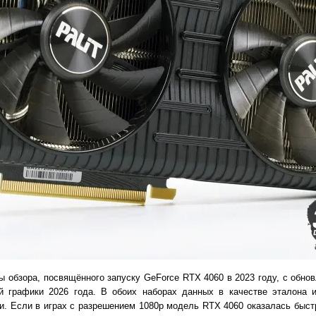
ы обзора, посвящённого запуску GeForce RTX 4060 в 2023 году, с обно
 графики 2026 года. В обоих наборах данных в качестве эталона 
и. Если в играх с разрешением 1080p модель RTX 4060 оказалась быст