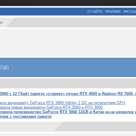
О САЙТЕ
РЕКЛАМА
РАССЫ
gb
12gb
3060 с 12 Гбайт памяти «стареет» лучше RTX 4060 и Radeon RX 7600,
вила видеокарту GeForce RTX 3060 Infinity 2 OC на пятилетнем GPU
ровала новые видеокарты GeForce RTX 3060 и RTX 3050
новила производство GeForce RTX 3060 12GB в Китае из-за нехватки
блем с поставками памяти