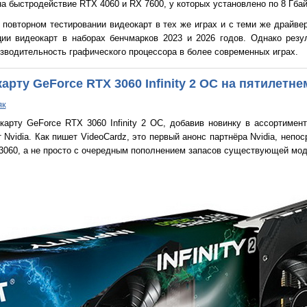
а быстродействие RTX 4060 и RX 7600, у которых установлено по 8 Гбай
о повторном тестировании видеокарт в тех же играх и с теми же драйве
ии видеокарт в наборах бенчмарков 2023 и 2026 годов. Однако резу
зводительность графического процессора в более современных играх.
карту GeForce RTX 3060 Infinity 2 OC на пятилетн
як
карту GeForce RTX 3060 Infinity 2 OC, добавив новинку в ассортимен
Nvidia. Как пишет VideoCardz, это первый анонс партнёра Nvidia, непо
3060, а не просто с очередным пополнением запасов существующей мод