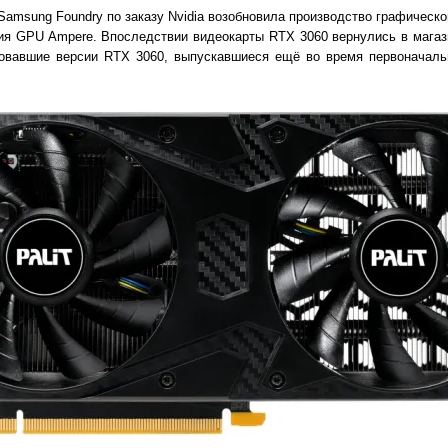
Samsung Foundry по заказу Nvidia возобновила производство графическ
ния GPU Ampere. Впоследствии видеокарты RTX 3060 вернулись в магаз
овавшие версии RTX 3060, выпускавшиеся ещё во время первоначальн