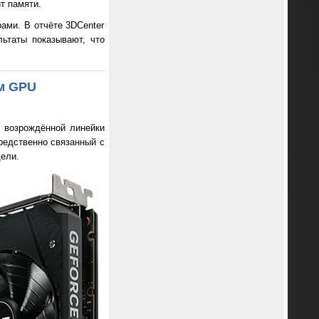
т памяти.
рами. В отчёте 3DCenter
льтаты показывают, что
ем GPU
т возрождённой линейки
средственно связанный с
ели.