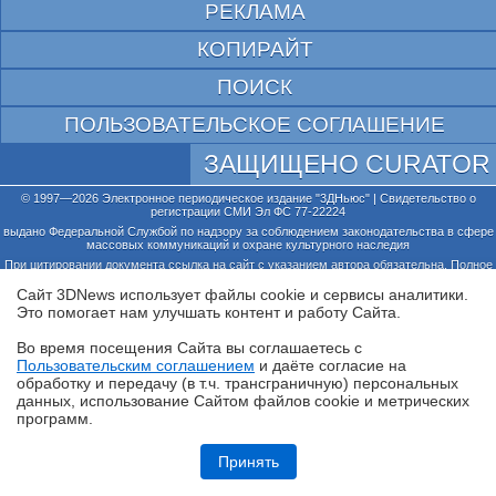
РЕКЛАМА
КОПИРАЙТ
ПОИСК
ПОЛЬЗОВАТЕЛЬСКОЕ СОГЛАШЕНИЕ
ЗАЩИЩЕНО CURATOR
© 1997—2026 Электронное периодическое издание "3ДНьюс" | Свидетельство о
регистрации СМИ Эл ФС 77-22224
выдано Федеральной Службой по надзору за соблюдением законодательства в сфере
массовых коммуникаций и охране культурного наследия
При цитировании документа ссылка на сайт с указанием автора обязательна. Полное
заимствование документа является нарушением
российского и международного законодательства и возможно только с согласия
Сайт 3DNews использует файлы cookie и сервисы аналитики.
редакции 3DNews.
Это помогает нам улучшать контент и работу Cайта.
Во время посещения Cайта вы соглашаетесь с
Пользовательским соглашением
и даёте согласие на
✖
обработку и передачу (в т.ч. трансграничную) персональных
данных, использование Cайтом файлов cookie и метрических
программ.
Обзор ноутбука HONOR MagicBook 16 2026 (LHC-X) на платформе
Panther Lake
Принять