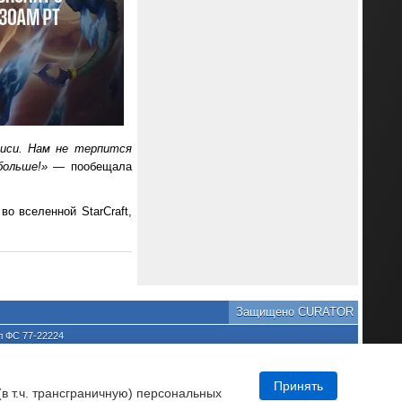
иси. Нам не терпится
больше!»
— пообещала
во вселенной StarCraft,
Защищено CURATOR
л ФС 77-22224
хране культурного наследия
та является нарушением
DNews.
Принять
(в т.ч. трансграничную) персональных