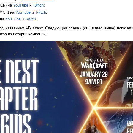
МСК) на
YouTube
и
Twitch
;
 МСК) на
YouTube
и
Twitch
;
 на
YouTube
и
Twitch
.
д названием «Blizzard: Следующая глава» (см. видео выше) показал
тов из истории компании.