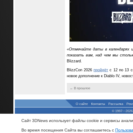
«Отмечайте даты в календарях и
показать вам, над чем мы стольк
Blizzard.
BlizzCon 2026
пройдёт
с 12 по 13 
новое дополнение к Diablo IV, новост
← В прошлое
О сайте
Контакты
Рассылка
Рек
© 1997—2026 
выдано Федеральной Службо
Сайт 3DNews использует файлы cookie и сервисы аналит
При цитировании докум
росси
Во время посещения Cайта вы соглашаетесь с
Пользов