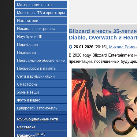
Материнские платы
Мониторы, ТВ и проекторы
Накопители
Носимая электроника
Blizzard в честь 35-лети
Ноутбуки и ПК
Diablo, Overwatch и Heart
Периферия
26.01.2026
[20:16],
Михаил Роман
Планшеты
В 2026 году Blizzard Entertainment
Программное обеспечение
презентаций, посвящённых будущем
Процессоры и память
Сети и коммуникации
Смартфоны
Умные вещи
Фото и видео
Цифровой автомобиль
RSS/Социальные сети
Рассылка
[NEW!]
Вакансии