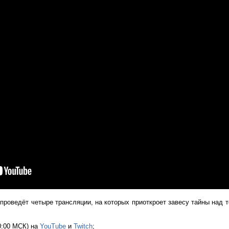
 проведёт четыре трансляции, на которых приоткроет завесу тайны над 
20:00 МСК) на
YouTube
и
Twitch
;