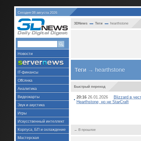
Сегодня 08 августа 2026
3DNews
Теги
hearthstone
Новости
Теги
→ hearthstone
IT-финансы
Offсянка
Быстрый переход
Аналитика
Видеокарты
20:16
26.01.2026
Blizzard в че
Hearthstone, но не StarCraft
Звук и акустика
Игры
Искусственный интеллект
Корпуса, БП и охлаждение
← В прошлое
Мастерская