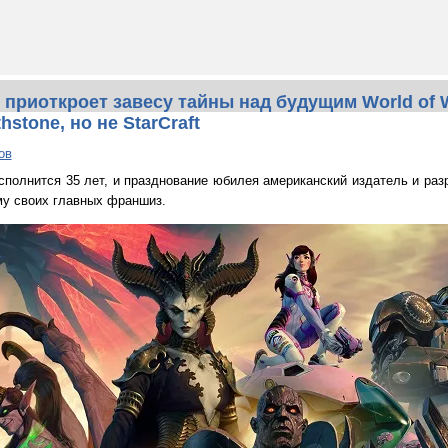
я приоткроет завесу тайны над будущим World of W
hstone, но не StarCraft
ов
 исполнится 35 лет, и празднование юбилея американский издатель и ра
у своих главных франшиз.