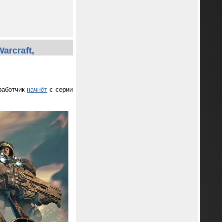
arcraft,
зработчик
начнёт
с серии