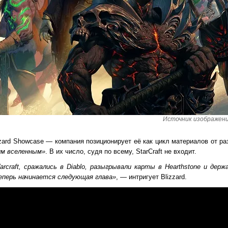
Источник изображений:
zard Showcase — компания позиционирует её как цикл материалов от ра
им вселенным»
. В их число, судя по всему, StarCraft не входит.
rcraft, сражались в Diablo, разыгрывали карты в Hearthstone и держ
еперь начинается следующая глава»
, — интригует Blizzard.