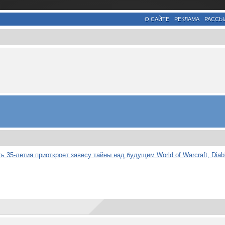
О САЙТЕ
РЕКЛАМА
РАССЫ
сть 35-летия приоткроет завесу тайны над будущим World of Warcraft, Diab