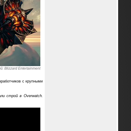
 Blizzard Entertainment
зработчиков с крупными
али строй в Overwatch.