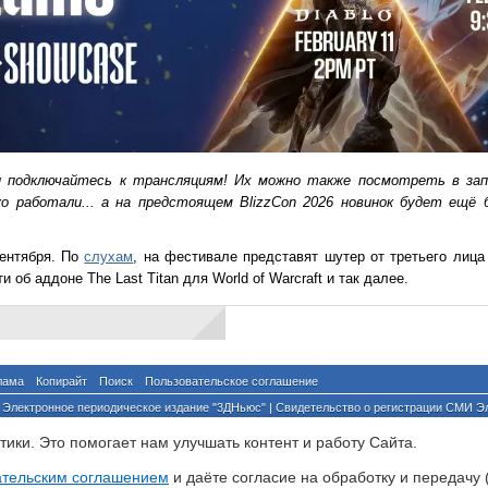
 подключайтесь к трансляциям! Их можно также посмотреть в зап
о работали... а на предстоящем BlizzCon 2026 новинок будет ещё 
сентября. По
слухам
, на фестивале представят шутер от третьего лица 
и об аддоне The Last Titan для World of Warcraft и так далее.
лама
Копирайт
Поиск
Пользовательское соглашение
Электронное периодическое издание "3ДНьюс" | Свидетельство о регистрации СМИ Э
й по надзору за соблюдением законодательства в сфере массовых коммуникаций и о
ики. Это помогает нам улучшать контент и работу Cайта.
ента ссылка на сайт с указанием автора обязательна. Полное заимствование докумен
йского и международного законодательства и возможно только с согласия редакции 3
ательским соглашением
и даёте согласие на обработку и передачу 