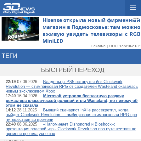
Hisense открыла новый фирменный
магазин в Подмосковье: там можно
вживую увидеть телевизоры с RGB
MiniLED
Реклама | ООО "Горенье БТ"
ТЕГИ
→ INXILE ENTERTAIN
БЫСТРЫЙ ПЕРЕХОД
22:19
07.06.2026
Владельцы PS5 останутся без Clockwork
Revolution — стимпанковая RPG от создателей Wasteland оказалась
новым эксклюзивом Xbox
17:40
16.04.2026
Microsoft устроила бесплатную раздачу
ремастера классической ролевой игры Wasteland, но никому об
этом не сказала
14:12
28.11.2025
Бывший сценарист inXile рассекретил, когда
выйдет Clockwork Revolution — амбициозная стимпанковая RPG про
путешествия во времени
22:40
08.06.2025
«Напоминает Dishonored и Bioshock»:
презентация ролевой игры Clockwork Revolution про путешествия во
времени прошла успешно