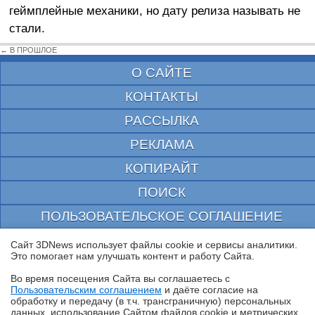
геймплейные механики, но дату релиза называть не
стали.
← В ПРОШЛОЕ
О САЙТЕ
КОНТАКТЫ
РАССЫЛКА
РЕКЛАМА
КОПИРАЙТ
ПОИСК
ПОЛЬЗОВАТЕЛЬСКОЕ СОГЛАШЕНИЕ
ЗАЩИЩЕНО CURATOR
Сайт 3DNews использует файлы cookie и сервисы аналитики.
Это помогает нам улучшать контент и работу Cайта.
© 1997—2026 Электронное периодическое издание "3ДНьюс" | Свидетельство о
регистрации СМИ Эл ФС 77-22224
Во время посещения Cайта вы соглашаетесь с
выдано Федеральной Службой по надзору за соблюдением законодательства в сфере
Пользовательским соглашением
и даёте согласие на
массовых коммуникаций и охране культурного наследия
✖
обработку и передачу (в т.ч. трансграничную) персональных
При цитировании документа ссылка на сайт с указанием автора обязательна. Полное
данных, использование Cайтом файлов cookie и метрических
заимствование документа является нарушением