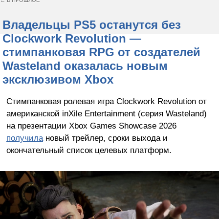
← В ПРОШЛОЕ
Владельцы PS5 останутся без
Clockwork Revolution —
стимпанковая RPG от создателей
Wasteland оказалась новым
эксклюзивом Xbox
Стимпанковая ролевая игра Clockwork Revolution от
американской inXile Entertainment (серия Wasteland)
на презентации Xbox Games Showcase 2026
получила
новый трейлер, сроки выхода и
окончательный список целевых платформ.