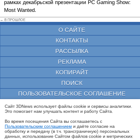
рамках декабрьской презентации PC Gaming Show:
Most Wanted.
← В ПРОШЛОЕ
О САЙТЕ
КОНТАКТЫ
РАССЫЛКА
РЕКЛАМА
КОПИРАЙТ
ПОИСК
ПОЛЬЗОВАТЕЛЬСКОЕ СОГЛАШЕНИЕ
ЗАЩИЩЕНО CURATOR
Сайт 3DNews использует файлы cookie и сервисы аналитики.
Это помогает нам улучшать контент и работу Cайта.
© 1997—2026 Электронное периодическое издание "3ДНьюс" | Свидетельство о
регистрации СМИ Эл ФС 77-22224
Во время посещения Cайта вы соглашаетесь с
выдано Федеральной Службой по надзору за соблюдением законодательства в сфере
Пользовательским соглашением
и даёте согласие на
массовых коммуникаций и охране культурного наследия
✖
обработку и передачу (в т.ч. трансграничную) персональных
При цитировании документа ссылка на сайт с указанием автора обязательна. Полное
данных, использование Cайтом файлов cookie и метрических
заимствование документа является нарушением