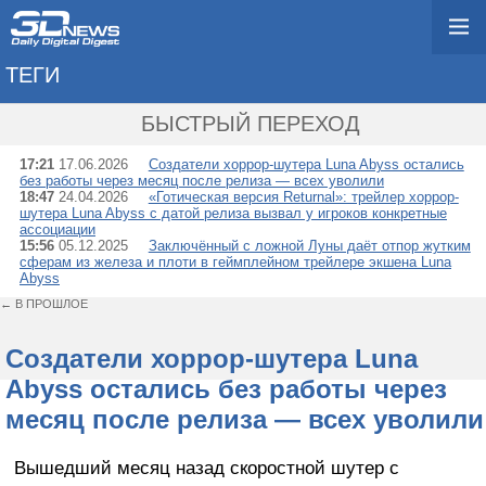
ТЕГИ
→ KWALEE LABS
БЫСТРЫЙ ПЕРЕХОД
17:21
17.06.2026
Создатели хоррор-шутера Luna Abyss остались
без работы через месяц после релиза — всех уволили
18:47
24.04.2026
«Готическая версия Returnal»: трейлер хоррор-
шутера Luna Abyss с датой релиза вызвал у игроков конкретные
ассоциации
15:56
05.12.2025
Заключённый с ложной Луны даёт отпор жутким
сферам из железа и плоти в геймплейном трейлере экшена Luna
Abyss
← В ПРОШЛОЕ
Создатели хоррор-шутера Luna
Abyss остались без работы через
месяц после релиза — всех уволили
Вышедший месяц назад скоростной шутер с