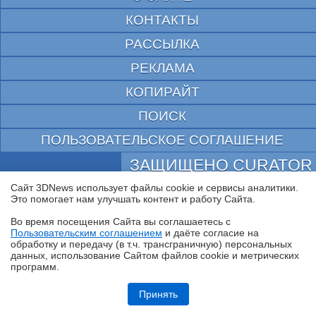
КОНТАКТЫ
РАССЫЛКА
РЕКЛАМА
КОПИРАЙТ
ПОИСК
ПОЛЬЗОВАТЕЛЬСКОЕ СОГЛАШЕНИЕ
ЗАЩИЩЕНО CURATOR
Сайт 3DNews использует файлы cookie и сервисы аналитики.
© 1997—2026 Электронное периодическое издание "3ДНьюс" | Свидетельство о
регистрации СМИ Эл ФС 77-22224
Это помогает нам улучшать контент и работу Cайта.
выдано Федеральной Службой по надзору за соблюдением законодательства в сфере
массовых коммуникаций и охране культурного наследия
Во время посещения Cайта вы соглашаетесь с
При цитировании документа ссылка на сайт с указанием автора обязательна. Полное
Пользовательским соглашением
и даёте согласие на
✖
заимствование документа является нарушением
обработку и передачу (в т.ч. трансграничную) персональных
российского и международного законодательства и возможно только с согласия
данных, использование Cайтом файлов cookie и метрических
редакции 3DNews.
программ.
Обзор игрового ноутбука ASUS ROG Zephyrus G14 GU405: пример
удачной погони за двумя зайцами
Принять