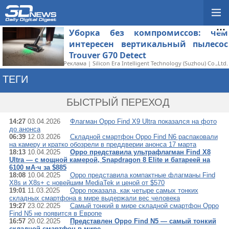
Уборка без компромиссов: чем
интересен вертикальный пылесос
Trouver G70 Detect
Реклама | Silicon Era Intelligent Technology (Suzhou) Co.,Ltd.
ТЕГИ
→ OPPO FIND X
БЫСТРЫЙ ПЕРЕХОД
14:27
03.04.2026
Флагман Oppo Find X9 Ultra показался на фото
до анонса
06:39
12.03.2026
Складной смартфон Oppo Find N6 распаковали
на камеру и кратко обозрели в преддверии анонса 17 марта
18:13
10.04.2025
Oppo представила ультрафлагман Find X8
Ultra — с мощной камерой, Snapdragon 8 Elite и батареей на
6100 мА·ч за $885
18:08
10.04.2025
Oppo представила компактные флагманы Find
X8s и X8s+ с новейшим MediaTek и ценой от $570
19:01
11.03.2025
Oppo показала, как четыре самых тонких
складных смартфона в мире выдержали вес человека
19:27
23.02.2025
Самый тонкий в мире складной смартфон Oppo
Find N5 не появится в Европе
16:57
20.02.2025
Представлен Oppo Find N5 — самый тонкий
складной смартфон в мире