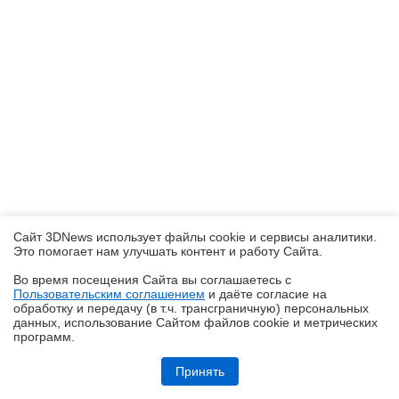
Сайт 3DNews использует файлы cookie и сервисы аналитики.
Это помогает нам улучшать контент и работу Cайта.
Во время посещения Cайта вы соглашаетесь с
Пользовательским соглашением
и даёте согласие на
✖
обработку и передачу (в т.ч. трансграничную) персональных
данных, использование Cайтом файлов cookie и метрических
программ.
Обзор ноутбука ASUS Zenbook Duo UX8407A (UX8407AA-SN279X) с
двумя OLED-экранами
Принять