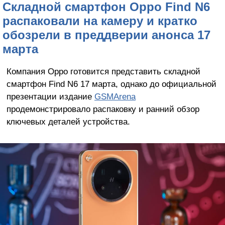
Складной смартфон Oppo Find N6
распаковали на камеру и кратко
обозрели в преддверии анонса 17
марта
Компания Oppo готовится представить складной
смартфон Find N6 17 марта, однако до официальной
презентации издание
GSMArena
продемонстрировало распаковку и ранний обзор
ключевых деталей устройства.