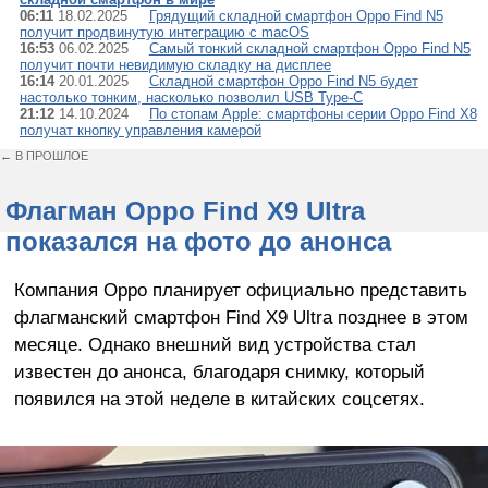
06:11
18.02.2025
Грядущий складной смартфон Oppo Find N5
получит продвинутую интеграцию с macOS
16:53
06.02.2025
Самый тонкий складной смартфон Oppo Find N5
получит почти невидимую складку на дисплее
16:14
20.01.2025
Складной смартфон Oppo Find N5 будет
настолько тонким, насколько позволил USB Type-C
21:12
14.10.2024
По стопам Apple: смартфоны серии Oppo Find X8
получат кнопку управления камерой
← В ПРОШЛОЕ
Флагман Oppo Find X9 Ultra
показался на фото до анонса
Компания Oppo планирует официально представить
флагманский смартфон Find X9 Ultra позднее в этом
месяце. Однако внешний вид устройства стал
известен до анонса, благодаря снимку, который
появился на этой неделе в китайских соцсетях.