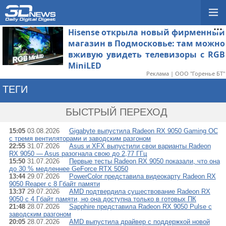
Hisense открыла новый фирменный
магазин в Подмосковье: там можно
вживую увидеть телевизоры с RGB
MiniLED
Реклама | ООО "Горенье БТ"
ТЕГИ
→ RADEON RX 9050
БЫСТРЫЙ ПЕРЕХОД
15:05
03.08.2026
Gigabyte выпустила Radeon RX 9050 Gaming OC
с тремя вентиляторами и заводским разгоном
22:55
31.07.2026
Asus и XFX выпустили свои варианты Radeon
RX 9050 — Asus разогнала свою до 2,77 ГГц
15:50
31.07.2026
Первые тесты Radeon RX 9050 показали, что она
до 30 % медленнее GeForce RTX 5050
13:44
29.07.2026
PowerColor представила видеокарту Radeon RX
9050 Reaper с 8 Гбайт памяти
13:37
29.07.2026
AMD подтвердила существование Radeon RX
9050 с 4 Гбайт памяти, но она доступна только в готовых ПК
21:48
28.07.2026
Sapphire представила Radeon RX 9050 Pulse с
заводским разгоном
20:05
28.07.2026
AMD выпустила драйвер с поддержкой новой