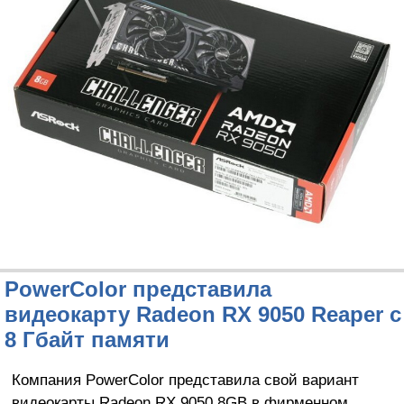
PowerColor представила
видеокарту Radeon RX 9050 Reaper с
8 Гбайт памяти
Компания PowerColor представила свой вариант
видеокарты Radeon RX 9050 8GB в фирменном