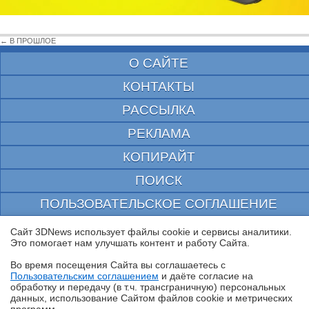
← В ПРОШЛОЕ
О САЙТЕ
КОНТАКТЫ
РАССЫЛКА
РЕКЛАМА
КОПИРАЙТ
ПОИСК
ПОЛЬЗОВАТЕЛЬСКОЕ СОГЛАШЕНИЕ
ЗАЩИЩЕНО CURATOR
Сайт 3DNews использует файлы cookie и сервисы аналитики.
Это помогает нам улучшать контент и работу Cайта.
© 1997—2026 Электронное периодическое издание "3ДНьюс" | Свидетельство о
регистрации СМИ Эл ФС 77-22224
Во время посещения Cайта вы соглашаетесь с
выдано Федеральной Службой по надзору за соблюдением законодательства в сфере
Пользовательским соглашением
и даёте согласие на
массовых коммуникаций и охране культурного наследия
✖
обработку и передачу (в т.ч. трансграничную) персональных
При цитировании документа ссылка на сайт с указанием автора обязательна. Полное
данных, использование Cайтом файлов cookie и метрических
заимствование документа является нарушением
российского и международного законодательства и возможно только с согласия