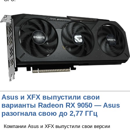
Asus и XFX выпустили свои
варианты Radeon RX 9050 — Asus
разогнала свою до 2,77 ГГц
Компании Asus и XFX выпустили свои версии