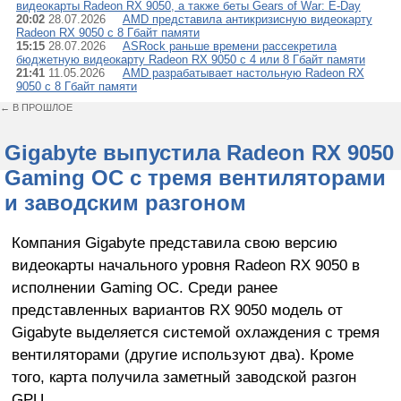
видеокарты Radeon RX 9050, а также беты Gears of War: E-Day
20:02
28.07.2026
AMD представила антикризисную видеокарту
Radeon RX 9050 с 8 Гбайт памяти
15:15
28.07.2026
ASRock раньше времени рассекретила
бюджетную видеокарту Radeon RX 9050 с 4 или 8 Гбайт памяти
21:41
11.05.2026
AMD разрабатывает настольную Radeon RX
9050 с 8 Гбайт памяти
← В ПРОШЛОЕ
Gigabyte выпустила Radeon RX 9050
Gaming OC с тремя вентиляторами
и заводским разгоном
Компания Gigabyte представила свою версию
видеокарты начального уровня Radeon RX 9050 в
исполнении Gaming OC. Среди ранее
представленных вариантов RX 9050 модель от
Gigabyte выделяется системой охлаждения с тремя
вентиляторами (другие используют два). Кроме
того, карта получила заметный заводской разгон
GPU.