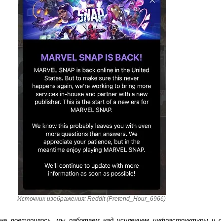
Источник изображения: Reddit (Pretend_Hour_6966)
е повторилось, мы работаем над усилением инфраструктуры и 