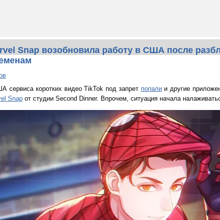
rvel Snap возобновила работу в США после разб
ременам
ов
А сервиса коротких видео TikTok под запрет
попали
и другие приложе
el Snap
от студии Second Dinner. Впрочем, ситуация начала налаживать