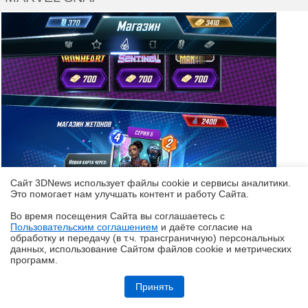
Сайт 3DNews использует файлы cookie и сервисы аналитики.
Это помогает нам улучшать контент и работу Cайта.
Во время посещения Cайта вы соглашаетесь с
Пользовательским соглашением
и даёте согласие на
✖
обработку и передачу (в т.ч. трансграничную) персональных
данных, использование Cайтом файлов cookie и метрических
программ.
Обзор складного смартфона HONOR Magic V6: избавление от
комплексов
Принять