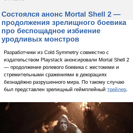
Состоялся анонс Mortal Shell 2 —
продолжения зрелищного боевика
про беспощадное избиение
уродливых монстров
Разработчики из Cold Symmetry совместно с
издательством Playstack анонсировали Mortal Shell 2
— продолжение ролевого боевика с жестокими и
стремительными сражениями в декорациях
безнадёжно разрушенного мира. По такому случаю
был представлен зрелищный геймплейный
трейлер
.