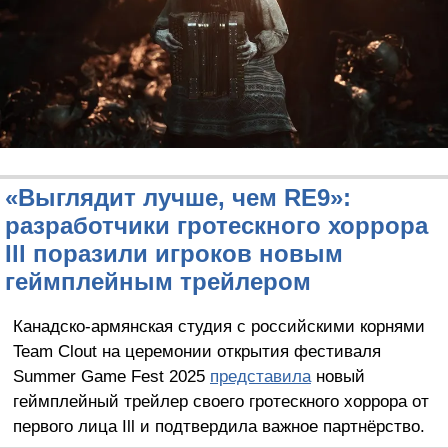
«Выглядит лучше, чем RE9»:
разработчики гротескного хоррора
Ill поразили игроков новым
геймплейным трейлером
Канадско-армянская студия с российскими корнями
Team Clout на церемонии открытия фестиваля
Summer Game Fest 2025
представила
новый
геймплейный трейлер своего гротескного хоррора от
первого лица Ill и подтвердила важное партнёрство.