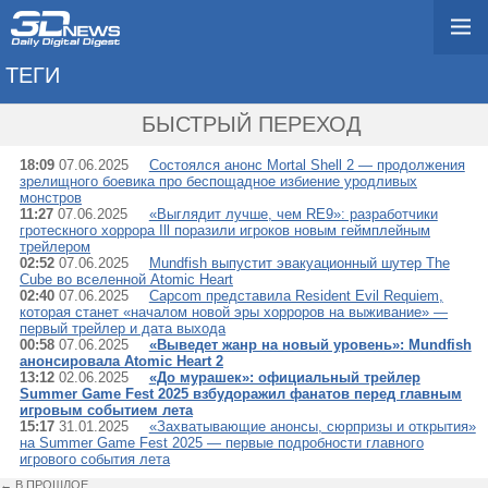
ТЕГИ
→ SUMMER GAME FES
БЫСТРЫЙ ПЕРЕХОД
18:09
07.06.2025
Состоялся анонс Mortal Shell 2 — продолжения
зрелищного боевика про беспощадное избиение уродливых
монстров
11:27
07.06.2025
«Выглядит лучше, чем RE9»: разработчики
гротескного хоррора Ill поразили игроков новым геймплейным
трейлером
02:52
07.06.2025
Mundfish выпустит эвакуационный шутер The
Cube во вселенной Atomic Heart
02:40
07.06.2025
Capcom представила Resident Evil Requiem,
которая станет «началом новой эры хорроров на выживание» —
первый трейлер и дата выхода
00:58
07.06.2025
«Выведет жанр на новый уровень»: Mundfish
анонсировала Atomic Heart 2
13:12
02.06.2025
«До мурашек»: официальный трейлер
Summer Game Fest 2025 взбудоражил фанатов перед главным
игровым событием лета
15:17
31.01.2025
«Захватывающие анонсы, сюрпризы и открытия»
на Summer Game Fest 2025 — первые подробности главного
игрового события лета
← В ПРОШЛОЕ