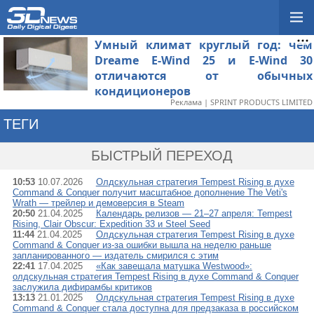
Умный климат круглый год: чем
Dreame E-Wind 25 и E-Wind 30
отличаются от обычных
кондиционеров
Реклама | SPRINT PRODUCTS LIMITED
ТЕГИ
→ TEMPEST RISING
БЫСТРЫЙ ПЕРЕХОД
10:53
10.07.2026
Олдскульная стратегия Tempest Rising в духе
Command & Conquer получит масштабное дополнение The Veti's
Wrath — трейлер и демоверсия в Steam
20:50
21.04.2025
Календарь релизов — 21–27 апреля: Tempest
Rising, Clair Obscur: Expedition 33 и Steel Seed
11:44
21.04.2025
Олдскульная стратегия Tempest Rising в духе
Command & Conquer из-за ошибки вышла на неделю раньше
запланированного — издатель смирился с этим
22:41
17.04.2025
«Как завещала матушка Westwood»:
олдскульная стратегия Tempest Rising в духе Command & Conquer
заслужила дифирамбы критиков
13:13
21.01.2025
Олдскульная стратегия Tempest Rising в духе
Command & Conquer стала доступна для предзаказа в российском