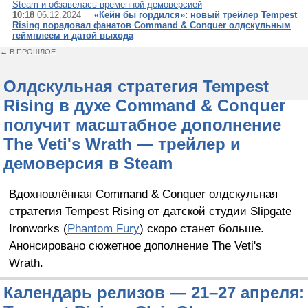
Steam и обзавелась временной демоверсией
10:18
06.12.2024
«Кейн бы гордился»: новый трейлер Tempest
Rising порадовал фанатов Command & Conquer олдскульным
геймплеем и датой выхода
← В ПРОШЛОЕ
Олдскульная стратегия Tempest
Rising в духе Command & Conquer
получит масштабное дополнение
The Veti's Wrath — трейлер и
демоверсия в Steam
Вдохновлённая Command & Conquer олдскульная
стратегия Tempest Rising от датской студии Slipgate
Ironworks (
Phantom Fury
) скоро станет больше.
Анонсировано сюжетное дополнение The Veti's
Wrath.
Календарь релизов — 21–27 апреля: