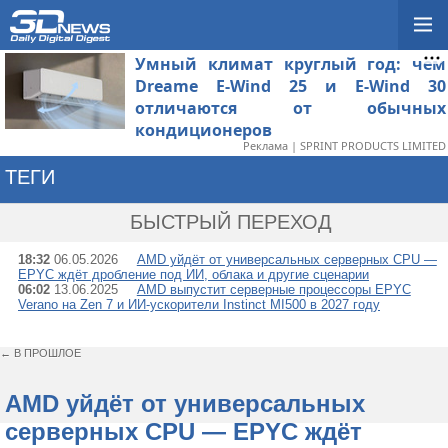
Умный климат круглый год: чем
Dreame E-Wind 25 и E-Wind 30
отличаются от обычных
кондиционеров
Реклама | SPRINT PRODUCTS LIMITED
ТЕГИ
→ VERANO
БЫСТРЫЙ ПЕРЕХОД
18:32
06.05.2026
AMD уйдёт от универсальных серверных CPU —
EPYC ждёт дробление под ИИ, облака и другие сценарии
06:02
13.06.2025
AMD выпустит серверные процессоры EPYC
Verano на Zen 7 и ИИ-ускорители Instinct MI500 в 2027 году
← В ПРОШЛОЕ
AMD уйдёт от универсальных
серверных CPU — EPYC ждёт