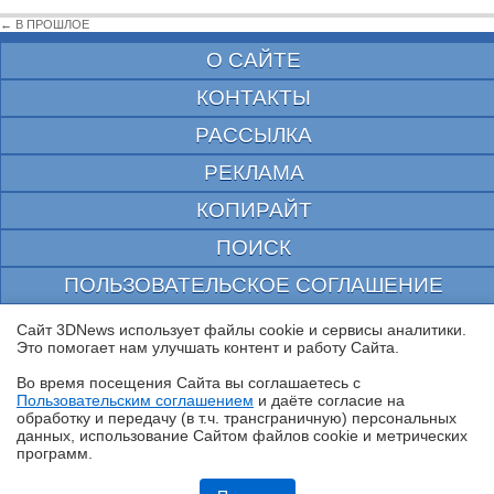
← В ПРОШЛОЕ
О САЙТЕ
КОНТАКТЫ
РАССЫЛКА
РЕКЛАМА
КОПИРАЙТ
ПОИСК
ПОЛЬЗОВАТЕЛЬСКОЕ СОГЛАШЕНИЕ
ЗАЩИЩЕНО CURATOR
Сайт 3DNews использует файлы cookie и сервисы аналитики.
Это помогает нам улучшать контент и работу Cайта.
© 1997—2026 Электронное периодическое издание "3ДНьюс" | Свидетельство о
регистрации СМИ Эл ФС 77-22224
Во время посещения Cайта вы соглашаетесь с
выдано Федеральной Службой по надзору за соблюдением законодательства в сфере
Пользовательским соглашением
и даёте согласие на
массовых коммуникаций и охране культурного наследия
✖
обработку и передачу (в т.ч. трансграничную) персональных
При цитировании документа ссылка на сайт с указанием автора обязательна. Полное
данных, использование Cайтом файлов cookie и метрических
заимствование документа является нарушением
программ.
российского и международного законодательства и возможно только с согласия
редакции 3DNews.
Ryzen и двухранговая DDR5: проверяем комплект G.Skill Trident Z5
Royal DDR5-6400 CL32 64GB