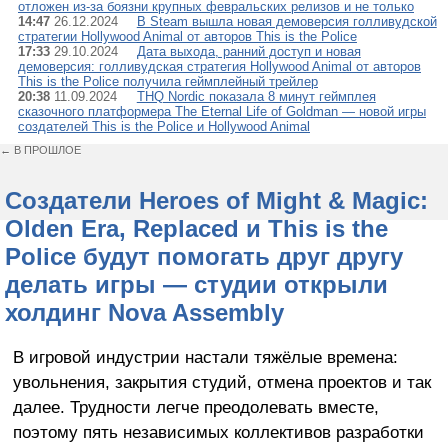
отложен из-за боязни крупных февральских релизов и не только
14:47
26.12.2024
В Steam вышла новая демоверсия голливудской
стратегии Hollywood Animal от авторов This is the Police
17:33
29.10.2024
Дата выхода, ранний доступ и новая
демоверсия: голливудская стратегия Hollywood Animal от авторов
This is the Police получила геймплейный трейлер
20:38
11.09.2024
THQ Nordic показала 8 минут геймплея
сказочного платформера The Eternal Life of Goldman — новой игры
создателей This is the Police и Hollywood Animal
← В ПРОШЛОЕ
Создатели Heroes of Might & Magic:
Olden Era, Replaced и This is the
Police будут помогать друг другу
делать игры — студии открыли
холдинг Nova Assembly
В игровой индустрии настали тяжёлые времена:
увольнения, закрытия студий, отмена проектов и так
далее. Трудности легче преодолевать вместе,
поэтому пять независимых коллективов разработки