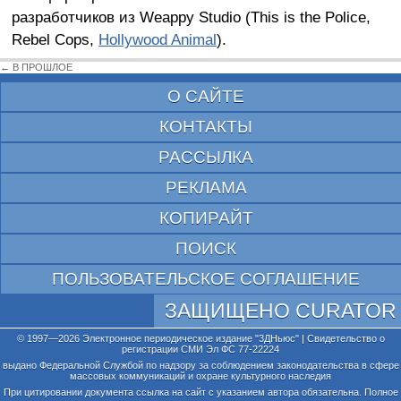
разработчиков из Weappy Studio (This is the Police,
Rebel Cops,
Hollywood Animal
).
← В ПРОШЛОЕ
О САЙТЕ
КОНТАКТЫ
РАССЫЛКА
РЕКЛАМА
КОПИРАЙТ
ПОИСК
ПОЛЬЗОВАТЕЛЬСКОЕ СОГЛАШЕНИЕ
ЗАЩИЩЕНО CURATOR
© 1997—2026 Электронное периодическое издание "3ДНьюс" | Свидетельство о
регистрации СМИ Эл ФС 77-22224
выдано Федеральной Службой по надзору за соблюдением законодательства в сфере
массовых коммуникаций и охране культурного наследия
При цитировании документа ссылка на сайт с указанием автора обязательна. Полное