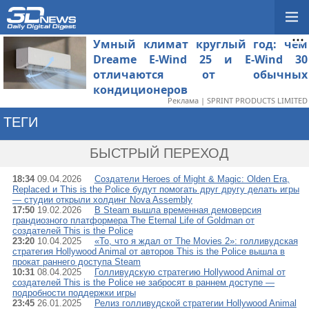
Умный климат круглый год: чем
Dreame E-Wind 25 и E-Wind 30
отличаются от обычных
кондиционеров
Реклама | SPRINT PRODUCTS LIMITED
ТЕГИ
→ WEAPPY
БЫСТРЫЙ ПЕРЕХОД
18:34
09.04.2026
Создатели Heroes of Might & Magic: Olden Era,
Replaced и This is the Police будут помогать друг другу делать игры
— студии открыли холдинг Nova Assembly
17:50
19.02.2026
В Steam вышла временная демоверсия
грандиозного платформера The Eternal Life of Goldman от
создателей This is the Police
23:20
10.04.2025
«То, что я ждал от The Movies 2»: голливудская
стратегия Hollywood Animal от авторов This is the Police вышла в
прокат раннего доступа Steam
10:31
08.04.2025
Голливудскую стратегию Hollywood Animal от
создателей This is the Police не забросят в раннем доступе —
подробности поддержки игры
23:45
26.01.2025
Релиз голливудской стратегии Hollywood Animal