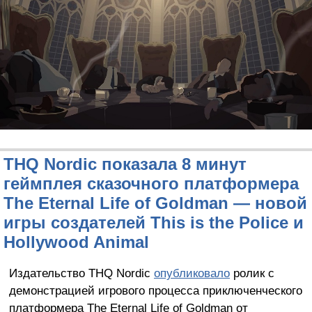
THQ Nordic показала 8 минут
геймплея сказочного платформера
The Eternal Life of Goldman — новой
игры создателей This is the Police и
Hollywood Animal
Издательство THQ Nordic
опубликовало
ролик с
демонстрацией игрового процесса приключенческого
платформера The Eternal Life of Goldman от