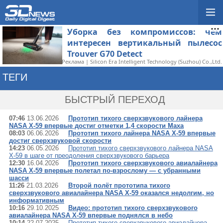
Уборка без компромиссов: чем
интересен вертикальный пылесос
Trouver G70 Detect
Реклама | Silicon Era Intelligent Technology (Suzhou) Co.,Ltd.
ТЕГИ
→ X-59
БЫСТРЫЙ ПЕРЕХОД
07:46
13.06.2026
Прототип тихого сверхзвукового лайнера
NASA X-59 впервые достиг отметки 1,4 скорости Маха
08:03
06.06.2026
Прототип тихого лайнера NASA X-59 впервые
достиг сверхзвуковой скорости
14:23
06.05.2026
Прототип тихого сверхзвукового лайнера NASA
X-59 в шаге от преодоления сверхзвукового барьера
12:30
16.04.2026
Прототип тихого сверхзвукового авиалайнера
NASA X-59 впервые полетал по-взрослому — с убранными
шасси
11:26
21.03.2026
Второй полёт прототипа тихого
сверхзвукового авиалайнера NASA X-59 оказался недолгим, но
информативным
10:16
29.10.2025
Видео: прототип тихого сверхзвукового
авиалайнера NASA X-59 впервые поднялся в небо
10:14
22.07.2025
Прототип тихого сверхзвукового авиалайнера