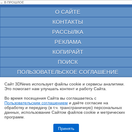
← В ПРОШЛОЕ
О САЙТЕ
КОНТАКТЫ
РАССЫЛКА
РЕКЛАМА
КОПИРАЙТ
ПОИСК
ПОЛЬЗОВАТЕЛЬСКОЕ СОГЛАШЕНИЕ
ЗАЩИЩЕНО CURATOR
Сайт 3DNews использует файлы cookie и сервисы аналитики.
Это помогает нам улучшать контент и работу Cайта.
© 1997—2026 Электронное периодическое издание "3ДНьюс" | Свидетельство о
регистрации СМИ Эл ФС 77-22224
Во время посещения Cайта вы соглашаетесь с
выдано Федеральной Службой по надзору за соблюдением законодательства в сфере
Пользовательским соглашением
и даёте согласие на
массовых коммуникаций и охране культурного наследия
✖
обработку и передачу (в т.ч. трансграничную) персональных
При цитировании документа ссылка на сайт с указанием автора обязательна. Полное
данных, использование Cайтом файлов cookie и метрических
заимствование документа является нарушением
программ.
российского и международного законодательства и возможно только с согласия
редакции 3DNews.
Обзор блока питания Chieftec Stealth (SPX-1000-FC)
Принять