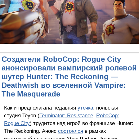
Создатели RoboCop: Rogue City
анонсировали вампирский ролевой
шутер Hunter: The Reckoning —
Deathwish во вселенной Vampire:
The Masquerade
Как и предполагала недавняя
утечка
, польская
студия Teyon (
Terminator: Resistance
,
RoboCop:
Rogue City
) трудится над игрой во франшизе Hunter:
The Reckoning. Анонс
состоялся
в рамках
мартовской презентации Xbox Partner Preview.