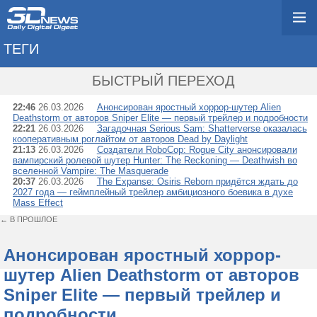
ТЕГИ
→ XBOX PARTNER PR
БЫСТРЫЙ ПЕРЕХОД
22:46
26.03.2026
Анонсирован яростный хоррор-шутер Alien
Deathstorm от авторов Sniper Elite — первый трейлер и подробности
22:21
26.03.2026
Загадочная Serious Sam: Shatterverse оказалась
кооперативным роглайтом от авторов Dead by Daylight
21:13
26.03.2026
Создатели RoboCop: Rogue City анонсировали
вампирский ролевой шутер Hunter: The Reckoning — Deathwish во
вселенной Vampire: The Masquerade
20:37
26.03.2026
The Expanse: Osiris Reborn придётся ждать до
2027 года — геймплейный трейлер амбициозного боевика в духе
Mass Effect
← В ПРОШЛОЕ
Анонсирован яростный хоррор-
шутер Alien Deathstorm от авторов
Sniper Elite — первый трейлер и
подробности