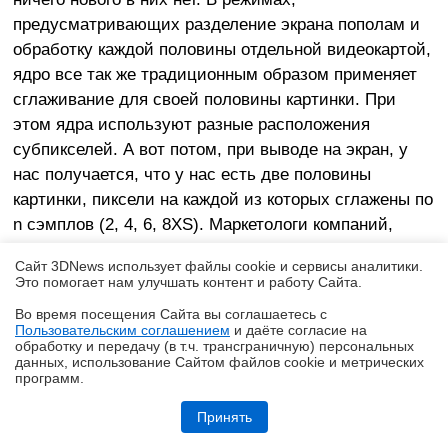
предусматривающих разделение экрана пополам и
обработку каждой половины отдельной видеокартой,
ядро все так же традиционным образом применяет
сглаживание для своей половины картинки. При
этом ядра используют разные расположения
субпикселей. А вот потом, при выводе на экран, у
нас получается, что у нас есть две половины
картинки, пиксели на каждой из которых сглажены по
n сэмплов (2, 4, 6, 8XS). Маркетологи компаний,
недолго думая, взяли, да и назвали эти режимы по
Сайт 3DNews использует файлы cookie и сервисы аналитики.
принципу 2n Antialiasing. Например, в Crossfire мы
Это помогает нам улучшать контент и работу Cайта.
можем понаблюдать 4x, 8x и 12x AA.
Во время посещения Cайта вы соглашаетесь с
Пользовательским соглашением
и даёте согласие на
✖
обработку и передачу (в т.ч. трансграничную) персональных
данных, использование Cайтом файлов cookie и метрических
программ.
Обзор и тест системы жидкостного охлаждения DeepCool LT360 Vision
ARGB с 4,5-дюймовым экраном
Принять