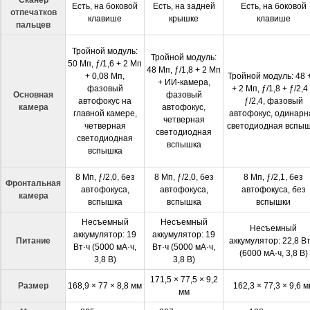
Сканер
Есть, на боковой
Есть, на задней
Есть, на боковой
отпечатков
клавише
крышке
клавише
пальцев
Тройной модуль:
Тройной модуль:
50 Мп, ƒ/1,6 + 2 Мп
48 Мп, ƒ/1,8 + 2 Мп
+ 0,08 Мп,
Тройной модуль: 48 
+ ИИ-камера,
фазовый
+ 2 Мп, ƒ/1,8 + ƒ/2,4
Основная
фазовый
автофокус на
ƒ/2,4, фазовый
камера
автофокус,
главной камере,
автофокус, одинарн
четверная
четверная
светодиодная вспы
светодиодная
светодиодная
вспышка
вспышка
8 Мп, ƒ/2,0, без
8 Мп, ƒ/2,0, без
8 Мп, ƒ/2,1, без
Фронтальная
автофокуса,
автофокуса,
автофокуса, без
камера
вспышка
вспышка
вспышки
Несъемный
Несъемный
Несъемный
аккумулятор: 19
аккумулятор: 19
Питание
аккумулятор: 22,8 Вт
Вт·ч (5000 мА·ч,
Вт·ч (5000 мА·ч,
(6000 мА·ч, 3,8 В)
3,8 В)
3,8 В)
171,5 × 77,5 × 9,2
Размер
168,9 × 77 × 8,8 мм
162,3 × 77,3 × 9,6 м
мм