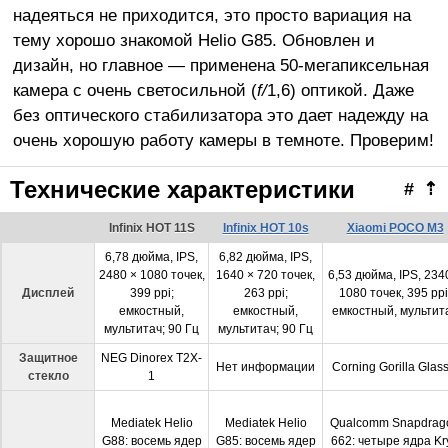
надеяться не приходится, это просто вариация на
тему хорошо знакомой Helio G85. Обновлен и
дизайн, но главное — применена 50-мегапиксельная
камера с очень светосильной (
f/
1,6) оптикой. Даже
без оптического стабилизатора это дает надежду на
очень хорошую работу камеры в темноте. Проверим!
Технические характеристики
#
⇡
Infinix HOT 11S
Infinix HOT 10s
Xiaomi POCO M3
6,78 дюйма, IPS,
6,82 дюйма, IPS,
2480 × 1080 точек,
1640 × 720 точек,
6,53 дюйма, IPS, 234
Дисплей
399 ppi;
263 ppi;
1080 точек, 395 ppi
емкостный,
емкостный,
емкостный, мультит
мультитач; 90 Гц
мультитач; 90 Гц
Защитное
NEG Dinorex T2X-
Нет информации
Corning Gorilla Glass
стекло
1
Mediatek Helio
Mediatek Helio
Qualcomm Snapdrag
G88: восемь ядер
G85: восемь ядер
662: четыре ядра Kr