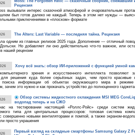
Moss: The Forgotten Relic — сказочный сборник, сбежавший 
026
Рецензия
ss вызывали интерес сказочной атмосферой и очаровательным протаг
шлем был готов далеко не каждый. Теперь в этом нет нужды — выясн
тельными приключениями в «плоском» формате
The Alters: Last Variable — последняя тайна. Рецензия
026
тала одним из главных релизов 2025 года. Дополнение — отличный пово
Дольски. Но добавляет ли оно действительно что-то важное, или ост
в нашей рецензии
Хочу всё знать: обзор ИИ-приложений с функцией умной ка
026
 компьютерного зрения и искусственного интеллекта позволяют з
 для решения куда более серьёзных задач, чем просто красивые 
о поиска информации об объектах окружающего мира в режиме 
, зачем это нужно и как прокачать устройство до полноценного гаджета
Обзор системы жидкостного охлаждения MSI MEG CoreLiqui
026
водопад теперь и на СЖО
нас на тестировании настоящий «Роллс-Ройс» среди систем жид
емого типа для центральных процессоров: топовая система ком
 с совершенно новыми вентиляторами и помпой, а также экраном-водоп
ли просто украшения
Первый взгляд на складные смартфоны Samsung Galaxy Z Fol
026