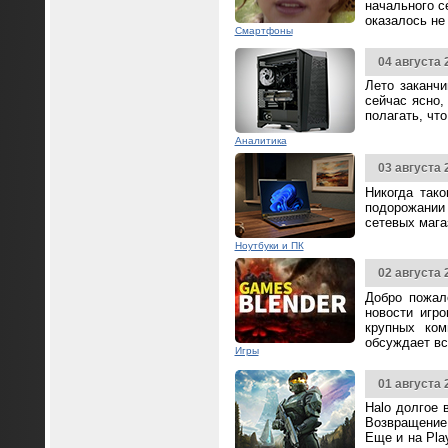
начального с
оказалось не
Смартфоны
04 августа 
Лето заканч
сейчас ясно,
полагать, чт
Аналитика
03 августа 
Никогда так
подорожании 
сетевых мага
Ноутбуки и ПК
02 августа 
Добро пожал
новости игр
крупных ком
обсуждает вс
Игры
01 августа 
Halo долгое 
Возвращение 
Еще и на Pla