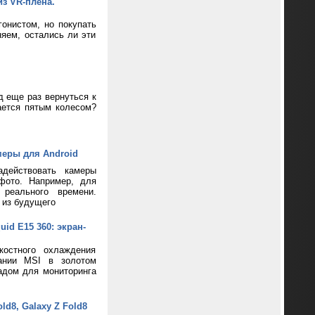
из VR-плена.
онистом, но покупать
яем, остались ли эти
д еще раз вернуться к
ается пятым колесом?
меры для Android
адействовать камеры
фото. Например, для
реального времени.
 из будущего
d E15 360: экран-
костного охлаждения
пании MSI в золотом
адом для мониторинга
d8, Galaxy Z Fold8