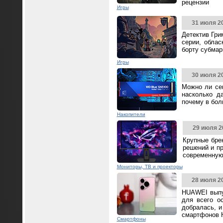
рецензии
Игры
31 июля 2
Детектив Гри
серии, облас
борту субмар
Игры
30 июля 2
Можно ли се
насколько д
почему в бол
Накопители
29 июля 2
Крупные бре
решений и п
современную
Мониторы, ТВ и проекторы
28 июля 2
HUAWEI выпус
для всего о
добралась, и
смартфонов 
Смартфоны