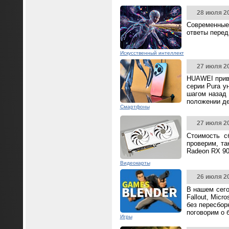
28 июля 2
Современные
ответы перед
Искусственный интеллект
27 июля 2
HUAWEI прив
серии Pura у
шагом назад 
положении д
Смартфоны
27 июля 2
Стоимость с
проверим, та
Radeon RX 90
Видеокарты
26 июля 2
В нашем сего
Fallout, Mic
без пересбор
поговорим о 
Игры