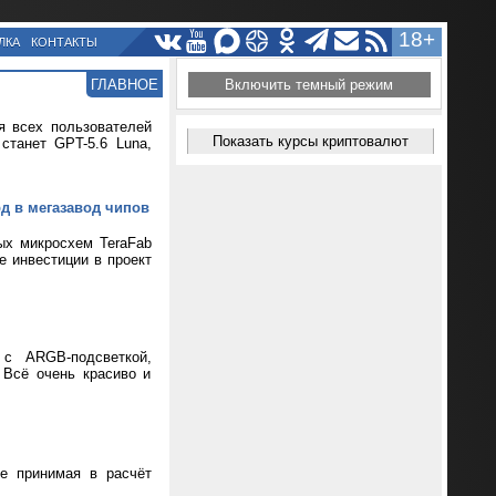
18+
ЛКА
КОНТАКТЫ
ГЛАВНОЕ
Включить темный режим
я всех пользователей
Показать курсы криптовалют
танет GPT-5.6 Luna,
рд в мегазавод чипов
ых микросхем TeraFab
е инвестиции в проект
 с ARGB-подсветкой,
 Всё очень красиво и
не принимая в расчёт