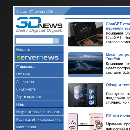
Сегодня 07 августа 2026
ChatGPT ста
перевела все
Компания Ope
ChatGPT. Но
которая заме
Новости
Маск построи
TeraFab
Компании Tes
IT-финансы
будет постро
составят $16
Offсянка
Аналитика
Обзор и тес
Видеокарты
Изогнутое п
Звук и акустика
поддержка г
стильно, но к
Игры
Искусственный интеллект
ИИтоги июля 
Корпуса, БП и охлаждение
Мрачные про
Мастерская
намерений и 