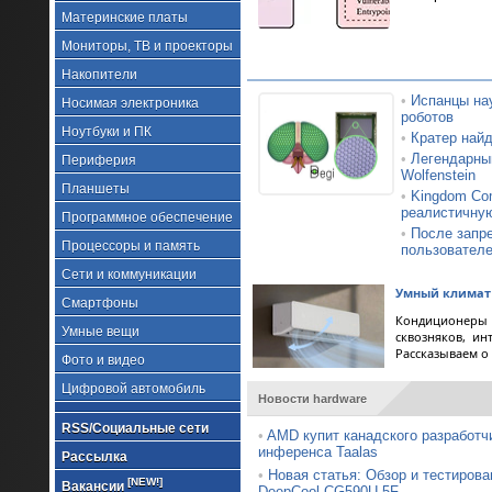
Материнские платы
Мониторы, ТВ и проекторы
Накопители
•
Испанцы на
Носимая электроника
роботов
Ноутбуки и ПК
•
Кратер найд
•
Легендарный
Периферия
Wolfenstein
Планшеты
•
Kingdom Com
реалистичну
Программное обеспечение
•
После запр
Процессоры и память
пользовател
Сети и коммуникации
Умный климат 
Смартфоны
Кондиционеры 
Умные вещи
сквозняков, ин
Рассказываем о
Фото и видео
Цифровой автомобиль
Новости hardware
RSS/Социальные сети
•
AMD купит канадского разработч
инференса Taalas
Рассылка
•
Новая статья: Обзор и тестирова
[NEW!]
Вакансии
DeepCool CG590U 5F