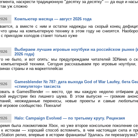
егмента, наскрести традиционную "десятку за десятку" — да еще и насы
 так уж сложно
Компьютер месяца — август 2026 года
2026
ивается, а вместе с ним и остатки надежды на скорый конец дефици
 что цены на компьютерную технику в этом году не снизятся. Наоборо
о с приходом холодов станет только хуже
Выбираем лучшие игровые ноутбуки на российском рынке (
2026
2026 года)
ого не было, и вот опять: мы предупреждаем читателей 3DNews о с
компьютерной техники. Сегодня рассказываем про игровые ноутбуки,
зинах страны и на маркетплейсах
Gamesblender № 787: дата выхода God of War Laufey, бета Gea
2026
«стимулятор» таксиста
овать в GamesBlender — место, где мы каждую неделю отбираем д
овой индустрии без лишнего шума. В этом выпуске — громкие анон
паний, неожиданные переносы, новые проекты и самые любопытн
ё игровое сообщество. Поехали!
Halo: Campaign Evolved — по третьему кругу. Рецензия
2026
время была локомотивом Xbox, но уже второе консольное поколение с
к истокам — хороший способ вспомнить, в чем настоящая сила и при
yStation релиз, впервые в истории франшизы! Удалась ли перезагрузка