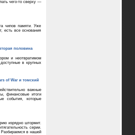
пать чего-то сверху —
та чипов памяти. Уже
т, есть все основания
вторая половина
кором и неотвратимом
 доступные в крупных
rs of War и томский
ействительно важные
сы, финансовые итоги
ые события, которые
ерию изрядно штормит.
тягательность серии.
? Разбираемся в нашей