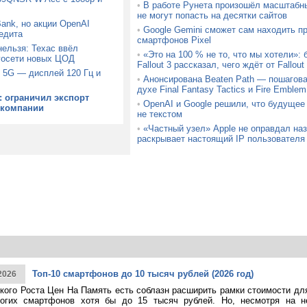
•
В работе Рунета произошёл масштабн
не могут попасть на десятки сайтов
Bank, но акции OpenAI
•
Google Gemini сможет сам находить п
едита
смартфонов Pixel
ельзя: Техас ввёл
•
«Это на 100 % не то, что мы хотели»:
госети новых ЦОД
Fallout 3 рассказал, чего ждёт от Fallou
 5G — дисплей 120 Гц и
•
Анонсирована Beaten Path — пошагова
духе Final Fantasy Tactics и Fire Emblem
: ограничил экспорт
•
OpenAI и Google решили, что будущее
 компании
не текстом
•
«Частный узел» Apple не оправдал на
раскрывает настоящий IP пользователя
Топ-10 смартфонов до 10 тысяч рублей (2026 год)
2026
кого Роста Цен На Память есть соблазн расширить рамки стоимости дл
огих смартфонов хотя бы до 15 тысяч рублей. Но, несмотря на н