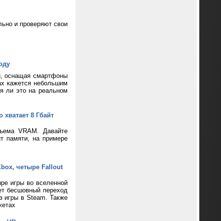
ьно и проверяют свои
юду
и, оснащая смартфоны
ax кажется небольшим
ся ли это на реальном
 хватает 8 Гбайт
бъема VRAM. Давайте
т памяти, на примере
box, четыре Fallout
ре игры во вселенной
ает бесшовный переход
з игры в Steam. Также
жетах