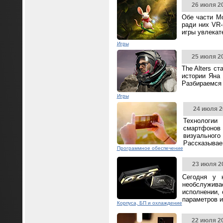
26 июля 2
Обе части Mo
ради них VR-
игры увлека
Игры
25 июля 2
The Alters с
истории Яна 
Разбираемся 
Игры
24 июля 2
Технологии
смартфонов
визуальног
Рассказываем
Программное обеспечение
23 июля 2
Сегодня у 
необслужива
исполнении,
параметров и
Корпуса, БП и охлаждение
22 июля 2