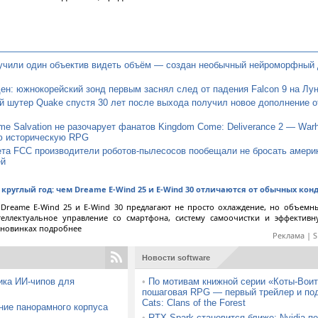
учили один объектив видеть объём — создан необычный нейроморфный 
ен: южнокорейский зонд первым заснял след от падения Falcon 9 на Лу
 шутер Quake спустя 30 лет после выхода получил новое дополнение о
e Salvation не разочарует фанатов Kingdom Come: Deliverance 2 — Warh
ю историческую RPG
ета FCC производители роботов-пылесосов пообещали не бросать амери
ей
круглый год: чем Dreame E-Wind 25 и E-Wind 30 отличаются от обычных ко
Dreame E-Wind 25 и E-Wind 30 предлагают не просто охлаждение, но объемн
теллектуальное управление со смартфона, систему самоочистки и эффектив
 новинках подробнее
Реклама | 
Новости software
ика ИИ-чипов для
•
По мотивам книжной серии «Коты-Вои
пошаговая RPG — первый трейлер и под
Cats: Clans of the Forest
ние панорамного корпуса
•
RTX Spark становится ближе: Nvidia п