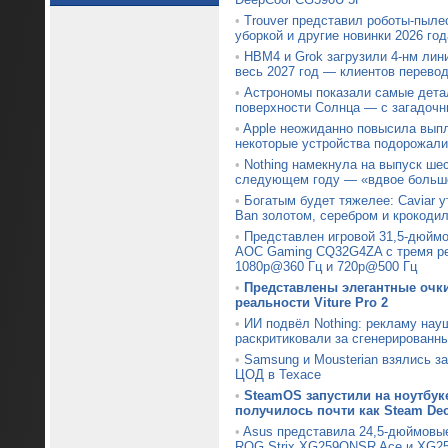
•
Trouver представил роботы-пыле
уборкой и другие новинки 2026 год
•
HBM4 и Grok загрузили 4-нм лин
весь 2027 год — клиентов перевод
•
Астрономы показали самые дета
поверхности Солнца — с загадочн
•
Apple неожиданно повысила вып
некоторые устройства подорожали
•
Nothing намекнула на выпуск ше
следующем году — «вдвое больше
•
Богатым будет тяжелее: Caviar 
Ban золотом, серебром и крокоди
•
Представлен игровой 31,5-дюймо
AOC Gaming CQ32G4ZA с тремя р
1080p@360 Гц и 720p@500 Гц
•
Представлены элегантные очк
реальности Viture Pro 2
•
ИИ подвёл Nothing: рекламу нау
раскритиковали за сгенерированн
•
Samsung и Mousterian взялись з
ЦОД в Техасе
•
SteamOS запустили на ноутбуке
получилось почти как Steam De
•
Asus представила 24,5-дюймовы
ROG Strix XG259QNSR Ace и XG25