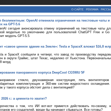
О САЙТЕ
РЕКЛАМА
РАССЫ
л безлимитным: OpenAI отменила ограничения на текстовые чаты и
х на GPT-5.6
nAI сегодня анонсировала отмену ограничений на текстовые чаты дл
вой моделью по умолчанию для пользователей ChatGPT Free и Go с
нит модель GPT-5.5
т «самое ценное здание на Земле»: Tesla и SpaceX вложат $16,8 мл
la и SpaceX сообщили в четверг, что завод по производству передов
ен в округе Граймс, штат Техас, недалеко от Хьюстона. Первоначальны
,8 млрд
тирование панорамного корпуса DeepCool CG590U 5F
анорамное стекло, двухкамерная конструкция, пять вентиляторов
абаритных комплектующих и 360-мм систем жидкостного охлаждения.
ак у такого корпуса обстоят дела с вентиляцией?
2026 г.: а цемента-то хватит?
рочества о том, что ИИ вот-вот примется действовать по-своему, 
планов его создателей, вроде бы начинают сбываться. Все готовы?