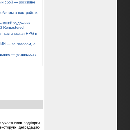
ый сбой — россияне
роблемы в настройках
 бывший художник
t 3 Remastered
я тактическая RPG в
 ИИ — за голосом, а
звание — уязвимость
я участников подборки
екоторую деградацию