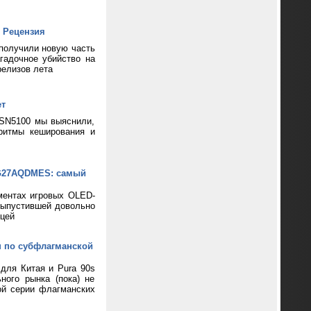
 Рецензия
 получили новую часть
гадочное убийство на
релизов лета
ет
 SN5100 мы выяснили,
ритмы кеширования и
XG27AQDMES: самый
ментах игровых OLED-
выпустившей довольно
цей
н по субфлагманской
 для Китая и Pura 90s
ного рынка (пока) не
ой серии флагманских