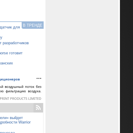
В ТРЕНДЕ
датчик для
ну
т разработчиков
orse готовит
канских
ндиционеров
ый воздушный поток без
ную фильтрацию воздуха.
SPRINT PRODUCTS LIMITED
тели» выйдет
робности Warrior
еренесла