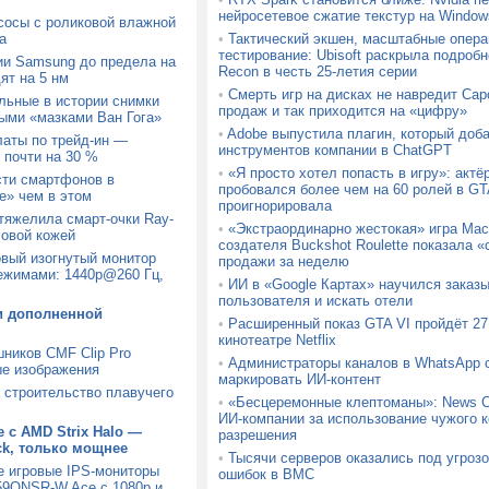
нейросетевое сжатие текстур на Window
сосы с роликовой влажной
а
•
Тактический экшен, масштабные опера
тестирование: Ubisoft раскрыла подробн
ии Samsung до предела на
Recon в честь 25-летия серии
ят на 5 нм
•
Смерть игр на дисках не навредит Ca
льные в истории снимки
продаж и так приходится на «цифру»
ыми «мазками Ван Гога»
•
Adobe выпустила плагин, который доб
латы по трейд-ин —
инструментов компании в ChatGPT
 почти на 30 %
•
«Я просто хотел попасть в игру»: актё
сти смартфонов в
пробовался более чем на 60 ролей в GTA
» чем в этом
проигнорировала
утяжелила смарт-очки Ray-
•
«Экстраординарно жестокая» игра Mach
ловой кожей
создателя Buckshot Roulette показала
вый изогнутый монитор
продажи за неделю
ежимами: 1440p@260 Гц,
•
ИИ в «Google Картах» научился заказ
пользователя и искать отели
и дополненной
•
Расширенный показ GTA VI пройдёт 27 
кинотеатре Netflix
шников CMF Clip Pro
•
Администраторы каналов в WhatsApp с
ые изображения
маркировать ИИ-контент
а строительство плавучего
•
«Бесцеремонные клептоманы»: News C
ИИ-компании за использование чужого к
 с AMD Strix Halo —
разрешения
ck, только мощнее
•
Тысячи серверов оказались под угрозо
е игровые IPS-мониторы
ошибок в BMC
9QNSR-W Ace с 1080p и