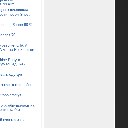
s on Arm
ции и публичное
ости новой Ghost
pcom — более 90 %
авляет 70
р озвучки GTA V
 VI, но Rockstar его
ine Party от
 «сумасшедшие»
ывать еду для
августа в онлайн-
коро смогут
orp. обрушилась на
онтента без
й взлома из-за