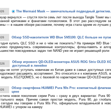
The Mermaid Mask — замечательный подводный детектив.
026
муар вернулся — спустя почти семь лет после выхода Tangle Tower мы
канной критиками и фанатами головоломок. В этот раз расследуем за
ины — в нашем обзоре расскажем, почему игра стала одним из лучших 
Обзор SSD-накопителя WD Blue SN5100: QLC больше не пуга
026
годня купить QLC SSD и ни о чём не пожалеть? На примере WD Blue
алеко продвинулись современные контроллеры, флеш-память и алго
ьшинстве повседневных задач тип NAND уже не играет решающей роли
Обзор игрового QD-OLED-монитора ASUS ROG Strix OLED 
026
доступный в линейке
нды не хотят уступать новичкам из Китая даже в самых доступных сег
родолжают расширять ассортимент. Это относится и к компании ASUS, 
 модель XG27QDMES, но с базовой по характеристикам QD-OLED-матри
Обзор смартфона HUAWEI Pura 90s Pro: компактный флагма
026
цене
тила новое поколение серии Pura – сразу в двух вариантах: Pura 90
стального мира. Причем самая простая модель, Pura 90, до глобаль
 сегодня мы говорим о Pura 90s Pro, официально младшенькой в нов
HUAWEI с упором на камеру