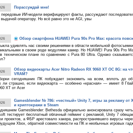
Порассуждай мне!
026
 передовые ИИ-модели верифицируют факты, рассуждают последовател
 выдачей оператору. Но всё равно это не AGI, увы
Обзор смартфона HUAWEI Pura 90s Pro Max: красота повс
026
ыкла удивлять нас своими решениями в области мобильной фотосъемк
никальными в своем роде модулями камер. Но HUAWEI Pura 90s Pro M
в техническом плане по сравнению с Pura 80 Ultra. Однако сказывает
ел?
Обзор видеокарты Acer Nitro Radeon RX 9060 XT OC 8G: на что
026
VRAM?
борки сегодняшних ПК побуждает экономить на всем, вплоть до о
к ли страшно, если видеокарта — особенно «красная» — имеет 8 Гбай
60 XT от Acer
Gamesblender № 786: «честный» Unity 7, игры за рекламу от X
026
и криптокражи в Steam
дняшнем Gamesblender: Bethesda официально анонсировала сразу четы
rosoft тестирует бесплатный облачный гейминг с рекламой, Unity 7 обещ
ки проектов, а ФБР арестовало хакера, распространявшего вирусы чере
будущем Xbox, обратной совместимости на ПК и необычных игровых гад