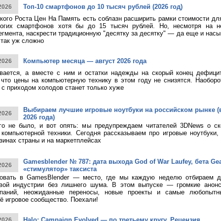
Топ-10 смартфонов до 10 тысяч рублей (2026 год)
2026
кого Роста Цен На Память есть соблазн расширить рамки стоимости дл
огих смартфонов хотя бы до 15 тысяч рублей. Но, несмотря на н
егмента, наскрести традиционную "десятку за десятку" — да еще и насы
 так уж сложно
Компьютер месяца — август 2026 года
2026
ивается, а вместе с ним и остатки надежды на скорый конец дефици
 что цены на компьютерную технику в этом году не снизятся. Наоборо
о с приходом холодов станет только хуже
Выбираем лучшие игровые ноутбуки на российском рынке (
2026
2026 года)
ого не было, и вот опять: мы предупреждаем читателей 3DNews о с
компьютерной техники. Сегодня рассказываем про игровые ноутбуки,
зинах страны и на маркетплейсах
Gamesblender № 787: дата выхода God of War Laufey, бета Gea
2026
«стимулятор» таксиста
овать в GamesBlender — место, где мы каждую неделю отбираем д
овой индустрии без лишнего шума. В этом выпуске — громкие анон
паний, неожиданные переносы, новые проекты и самые любопытн
ё игровое сообщество. Поехали!
Halo: Campaign Evolved — по третьему кругу. Рецензия
2026