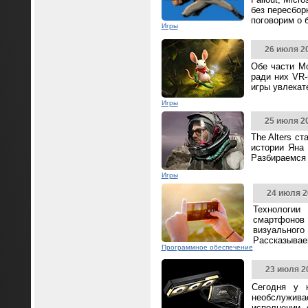
без пересбор
поговорим о 
Игры
26 июля 2
Обе части Mo
ради них VR-
игры увлека
Игры
25 июля 2
The Alters с
истории Яна 
Разбираемся 
Игры
24 июля 2
Технологии
смартфонов
визуальног
Рассказываем
Программное обеспечение
23 июля 2
Сегодня у 
необслужива
исполнении,