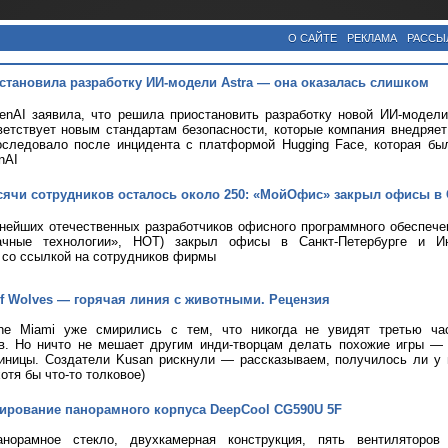
О САЙТЕ
РЕКЛАМА
РАССЫ
становила разработку ИИ-модели Astra — она оказалась слишком
nAI заявила, что решила приостановить разработку новой ИИ-модели 
ветствует новым стандартам безопасности, которые компания внедряе
оследовало после инцидента с платформой Hugging Face, которая бы
nAI
сячи сотрудников осталось около 250: «МойОфис» закрыл офисы в 
пнейших отечественных разработчиков офисного программного обеспе
чные технологии», НОТ) закрыл офисы в Санкт-Петербурге и Ин
со ссылкой на сотрудников фирмы
 of Wolves — горячая линия с животными. Рецензия
ine Miami уже смирились с тем, что никогда не увидят третью ча
ов. Но ничто не мешает другим инди-творцам делать похожие игры —
иницы. Создатели Kusan рискнули — рассказываем, получилось ли у н
хотя бы что-то толковое)
тирование панорамного корпуса DeepCool CG590U 5F
анорамное стекло, двухкамерная конструкция, пять вентиляторов