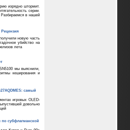
ерию изрядно штормит.
тягательность серии.
? Разбираемся в нашей
 Рецензия
 получили новую часть
гадочное убийство на
релизов лета
ет
 SN5100 мы выяснили,
ритмы кеширования и
XG27AQDMES: самый
ментах игровых OLED-
выпустившей довольно
цей
н по субфлагманской