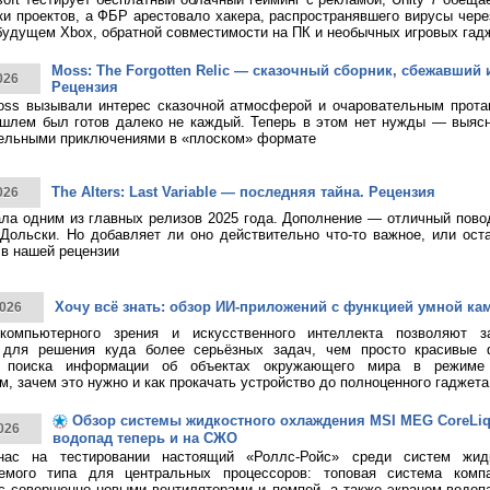
ки проектов, а ФБР арестовало хакера, распространявшего вирусы чере
будущем Xbox, обратной совместимости на ПК и необычных игровых гад
Moss: The Forgotten Relic — сказочный сборник, сбежавший 
026
Рецензия
ss вызывали интерес сказочной атмосферой и очаровательным протаг
шлем был готов далеко не каждый. Теперь в этом нет нужды — выясн
тельными приключениями в «плоском» формате
The Alters: Last Variable — последняя тайна. Рецензия
026
тала одним из главных релизов 2025 года. Дополнение — отличный пово
Дольски. Но добавляет ли оно действительно что-то важное, или ост
в нашей рецензии
Хочу всё знать: обзор ИИ-приложений с функцией умной ка
026
 компьютерного зрения и искусственного интеллекта позволяют з
 для решения куда более серьёзных задач, чем просто красивые 
о поиска информации об объектах окружающего мира в режиме 
, зачем это нужно и как прокачать устройство до полноценного гаджета
Обзор системы жидкостного охлаждения MSI MEG CoreLiqui
026
водопад теперь и на СЖО
нас на тестировании настоящий «Роллс-Ройс» среди систем жид
емого типа для центральных процессоров: топовая система ком
 с совершенно новыми вентиляторами и помпой, а также экраном-водоп