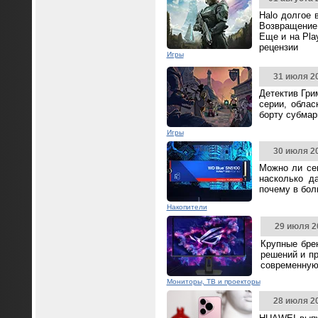
Halo долгое 
Возвращение 
Еще и на Pla
рецензии
Игры
31 июля 2
Детектив Гри
серии, облас
борту субмар
Игры
30 июля 2
Можно ли се
насколько д
почему в бол
Накопители
29 июля 2
Крупные бре
решений и п
современную
Мониторы, ТВ и проекторы
28 июля 2