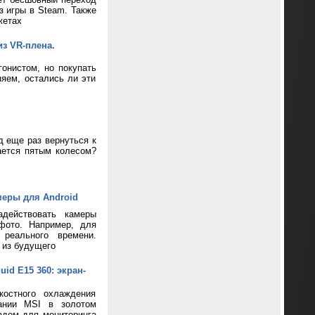
з игры в Steam. Также
жетах
из VR-плена.
онистом, но покупать
яем, остались ли эти
д еще раз вернуться к
ается пятым колесом?
меры для Android
адействовать камеры
фото. Например, для
реального времени.
 из будущего
d E15 360: экран-
костного охлаждения
пании MSI в золотом
адом для мониторинга