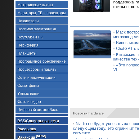
поддержка г
Материнские платы
стильно, но к
Мониторы, ТВ и проекторы
Накопители
Носимая электроника
•
Маск постро
мегазавод чи
Ноутбуки и ПК
•
Виновником
Периферия
•
ChatGPT ста
Планшеты
•
Китайские п
качестве тех
Программное обеспечение
•
«Это попрос
Процессоры и память
VI
Сети и коммуникации
Смартфоны
Умные вещи
Фото и видео
Цифровой автомобиль
Новости hardware
RSS/Социальные сети
•
Nvidia не будет успевать за спр
следующем году, это ограничит т
Рассылка
сегменте
[NEW!]
Вакансии