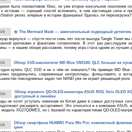
время была локомотивом Xbox, но уже второе консольное поколение с
к истокам — хороший способ вспомнить, в чем настоящая сила и при
yStation релиз, впервые в истории франшизы! Удалась ли перезагрузка
The Mermaid Mask — замечательный подводный детектив.
026
муар вернулся — спустя почти семь лет после выхода Tangle Tower мы
канной критиками и фанатами головоломок. В этот раз расследуем за
ины — в нашем обзоре расскажем, почему игра стала одним из лучших 
Обзор SSD-накопителя WD Blue SN5100: QLC больше не пуга
026
годня купить QLC SSD и ни о чём не пожалеть? На примере WD Blue
алеко продвинулись современные контроллеры, флеш-память и алго
ьшинстве повседневных задач тип NAND уже не играет решающей роли
Обзор игрового QD-OLED-монитора ASUS ROG Strix OLED 
026
доступный в линейке
нды не хотят уступать новичкам из Китая даже в самых доступных сег
родолжают расширять ассортимент. Это относится и к компании ASUS, 
 модель XG27QDMES, но с базовой по характеристикам QD-OLED-матри
Обзор смартфона HUAWEI Pura 90s Pro: компактный флагма
026
цене