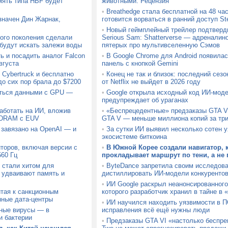
мять типа HBF будет
животными. Рецензия
•
Breathedge стала бесплатной на 48 час
значен Дин Жарнак,
готовится ворваться в ранний доступ S
•
Новый геймплейный трейлер подтверд
ого поколения сделали
Serious Sam: Shatterverse — адреналин
 будут искать залежи воды
пятерых про мультивселенную Сэмов
ь и посадить аналог Falcon
•
В Google Chrome для Android появила
вгуста
панель с кнопкой Gemini
Cybertruck и бесплатно
•
Конец не так и близок: последний сез
до сих пор брала до $7200
от Netflix не выйдет в 2026 году
аться данными с GPU —
•
Google открыла исходный код ИИ-моде
предупреждает об ураганах
аботать на ИИ, вложив
•
«Беспрецедентные» предзаказы GTA V
 DRAM с EUV
GTA V — меньше миллиона копий за тр
 завязано на OpenAI — и
•
За сутки ИИ выявил несколько сотен 
экосистеме биткоина
торов, включая версии с
•
В Южной Корее создали навигатор,
60 Гц
прокладывает маршрут по тени, а не
 стали хитом для
•
ByteDance запретила своим исследов
 удваивают память и
дистиллировать ИИ-модели конкуренто
•
ИИ Google раскрыл неанонсированного
тая к санкционным
которого разработчик хранил в тайне в 
нные дата-центры
•
ИИ научился находить уязвимости в П
ные вирусы — в
исправления всё ещё нужны люди
и бактерии
•
Предзаказы GTA VI «настолько беспре