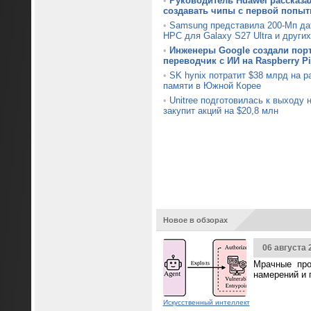
•
Руководитель Huawei рассказал
создавать чипы с первой попыт
•
Samsung представила 200-Мп да
HPC для Galaxy S27 Ultra и други
•
Инженеры Google создали пор
переводчик с ИИ на Raspberry Pi
•
SK hynix потратит $38 млрд на 
памяти в Южной Корее
•
Unitree подготовилась к выходу
закупит акций на $20,8 млн
Новое в обзорах
06 августа 
Мрачные про
намерений и 
Искусственный интеллект