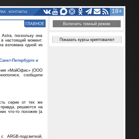
18+
ЛКА
КОНТАКТЫ
ГЛАВНОЕ
Включить темный режим
Astra, поскольку она
Показать курсы криптовалют
т в настоящий момент.
ла взломана одной из
Санкт-Петербурге и
чения «МойОфис» (ООО
нополисе, сообщили
сть серии от тех же
 правда, решаются на
их что-то похожее (а
 с ARGB-подсветкой,