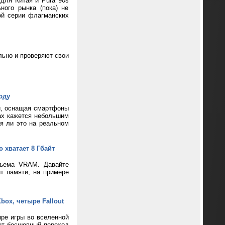
 для Китая и Pura 90s
ного рынка (пока) не
ой серии флагманских
ьно и проверяют свои
юду
и, оснащая смартфоны
ax кажется небольшим
ся ли это на реальном
 хватает 8 Гбайт
бъема VRAM. Давайте
т памяти, на примере
box, четыре Fallout
ре игры во вселенной
ает бесшовный переход