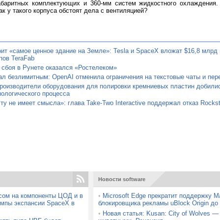
абаритных комплектующих и 360-мм систем жидкостного охлаждения.
ак у такого корпуса обстоят дела с вентиляцией?
ит «самое ценное здание на Земле»: Tesla и SpaceX вложат $16,8 млрд 
пов TeraFab
 сбоя в Рунете оказался «Ростелеком»
л безлимитным: OpenAI отменила ограничения на текстовые чаты и пере
роизводители оборудования для полировки кремниевых пластин добилис
нологического процесса
ту не имеет смысла»: глава Take-Two Interactive поддержал отказ Rocks
Новости software
осом на компоненты ЦОД и в
•
Microsoft Edge прекратит поддержку Ma
емпы экспансии SpaceX в
блокировщика рекламы uBlock Origin до 
•
Новая статья: Kusan: City of Wolves —