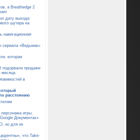
ов, а Breathedge 2
team
ил дату выхода
ового шутера на
сь навигационная
он сериала «Ведьмак»
ли, которая
I подорвали продажи
и месяца
уязвимостей в
 который
 по расстоянию
ателям
в
 персонажа игры,
«Google Документах»
О, но для их
цедентны», что Take-