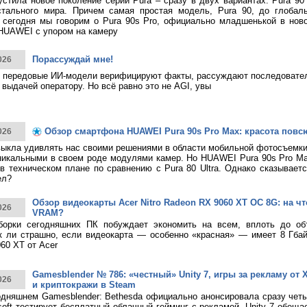
тила новое поколение серии Pura – сразу в двух вариантах: Pura 90
стального мира. Причем самая простая модель, Pura 90, до глобаль
 сегодня мы говорим о Pura 90s Pro, официально младшенькой в нов
HUAWEI с упором на камеру
Порассуждай мне!
026
 передовые ИИ-модели верифицируют факты, рассуждают последовател
 выдачей оператору. Но всё равно это не AGI, увы
Обзор смартфона HUAWEI Pura 90s Pro Max: красота повс
026
ыкла удивлять нас своими решениями в области мобильной фотосъемк
никальными в своем роде модулями камер. Но HUAWEI Pura 90s Pro M
в техническом плане по сравнению с Pura 80 Ultra. Однако сказывает
ел?
Обзор видеокарты Acer Nitro Radeon RX 9060 XT OC 8G: на что
026
VRAM?
борки сегодняшних ПК побуждает экономить на всем, вплоть до о
к ли страшно, если видеокарта — особенно «красная» — имеет 8 Гбай
60 XT от Acer
Gamesblender № 786: «честный» Unity 7, игры за рекламу от X
026
и криптокражи в Steam
дняшнем Gamesblender: Bethesda официально анонсировала сразу четы
rosoft тестирует бесплатный облачный гейминг с рекламой, Unity 7 обещ