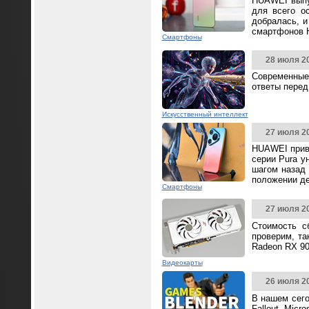
HUAWEI выпус
для всего о
добралась, и
смартфонов 
Смартфоны
28 июля 2
Современные
ответы перед
Искусственный интеллект
27 июля 2
HUAWEI прив
серии Pura у
шагом назад 
положении д
Смартфоны
27 июля 2
Стоимость с
проверим, та
Radeon RX 90
Видеокарты
26 июля 2
В нашем сего
Fallout, Mic