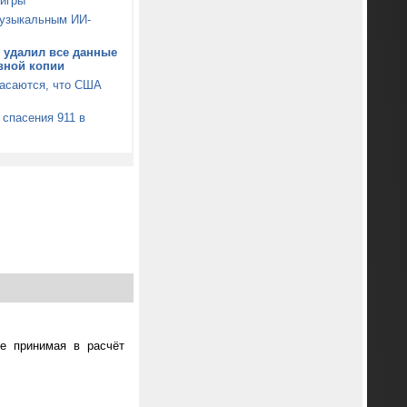
 игры
музыкальным ИИ-
5 удалил все данные
вной копии
пасаются, что США
 спасения 911 в
не принимая в расчёт