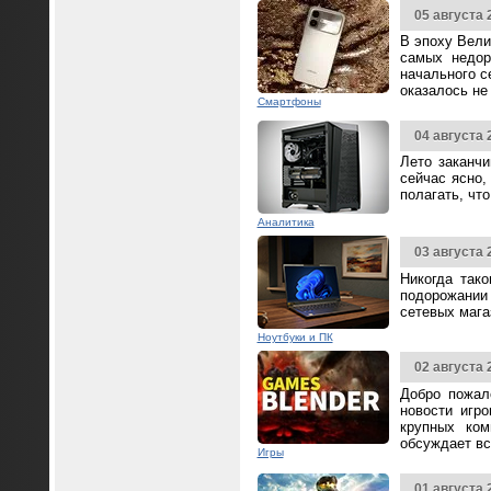
05 августа 
В эпоху Вели
самых недор
начального с
оказалось не
Смартфоны
04 августа 
Лето заканч
сейчас ясно,
полагать, чт
Аналитика
03 августа 
Никогда так
подорожании 
сетевых мага
Ноутбуки и ПК
02 августа 
Добро пожал
новости игр
крупных ком
обсуждает вс
Игры
01 августа 