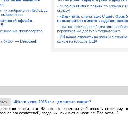
, как Китай научился
Two не может спрогнозировать продажи
ки
•
Suno объявила о планах по борьбе с 
тчик изображения ISOCELL
спамом
х смартфонов
•
«Извините, опечатка»: Claude Opus 
тативный офлайн-
пользователя вместо создания резер
 5
•
Три четверти европейских компаний о
расширение производства
перекроют им доступ к технологиям
•
ИИ начал отвечать на звонки в службе
 на биржу — DeepSeek
одном из городов США
ИИтоги июля 2026 г.: а цемента-то хватит?
2026
рочества о том, что ИИ вот-вот примется действовать по-своему, 
планов его создателей, вроде бы начинают сбываться. Все готовы?