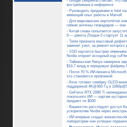
•
Google DeepMind считает, что па
востребована в инференсе
•
Руководить продажами в Intel на
имеющий опыт работы в Marvell
•
Для марсианских вертолётов нов
гибкие антенны георадаров — они
•
Китай снова попытается запустит
9 — ракета Zhuque-3 стартует 11 а
•
Tesla признала массовый дефект 
заменит узел, за ремонт которого 
•
SSD научатся быстрее обменив
Nvidia откроет исходный код cuFile
•
Тайваньская Nanya намерена зар
$10,7 млрд в передовую фабрику
•
Почти 70 % ИИ-бизнеса Microsoft
это становится проблемой
•
Asus готовит семёрку OLED-мони
поддержкой 4K@360 Гц и 1080p@5
•
GeForce RTX 2080 Ti неожиданно
локального ИИ — картам кустарно
продают по $500
•
Вашингтон расследует доступ Ки
ускорителям Nvidia через иностра
•
ИИ впервые создал жизнеспособ
лаборатории они успешно поразил