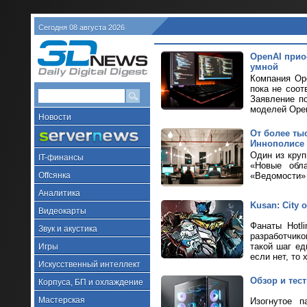
Сегодня 08 августа 2026
OpenAI прио
умной
Компания Ope
пока не соот
Заявление п
моделей Ope
Новости
От более ты
Иннополисе
Один из кру
IT-финансы
«Новые обла
Offсянка
«Ведомости» 
Аналитика
Kusan: City
Видеокарты
Фанаты Hotl
Звук и акустика
разработчик
такой шаг ед
Игры
если нет, то 
Искусственный интеллект
Обзор и тес
Корпуса, БП и охлаждение
Мастерская
Изогнутое п