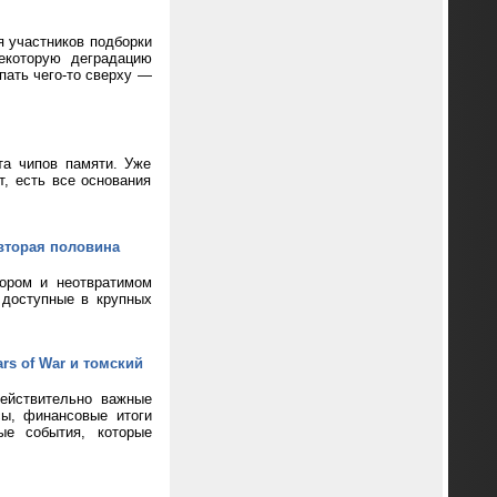
я участников подборки
екоторую деградацию
пать чего-то сверху —
та чипов памяти. Уже
т, есть все основания
вторая половина
кором и неотвратимом
 доступные в крупных
rs of War и томский
ействительно важные
сы, финансовые итоги
ые события, которые