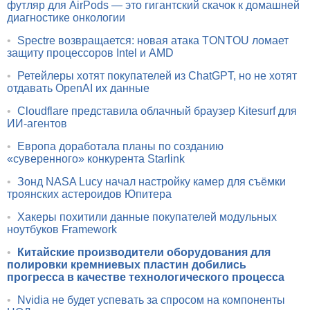
футляр для AirPods — это гигантский скачок к домашней
диагностике онкологии
•
Spectre возвращается: новая атака TONTOU ломает
защиту процессоров Intel и AMD
•
Ретейлеры хотят покупателей из ChatGPT, но не хотят
отдавать OpenAI их данные
•
Cloudflare представила облачный браузер Kitesurf для
ИИ-агентов
•
Европа доработала планы по созданию
«суверенного» конкурента Starlink
•
Зонд NASA Lucy начал настройку камер для съёмки
троянских астероидов Юпитера
•
Хакеры похитили данные покупателей модульных
ноутбуков Framework
•
Китайские производители оборудования для
полировки кремниевых пластин добились
прогресса в качестве технологического процесса
•
Nvidia не будет успевать за спросом на компоненты