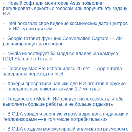
•
Новый софт для мониторов Asus позволяет
регулировать яркость с голосом или поручить эту задачу
ИИ
•
Intel показала своё видение космических дата-центров
— и ИИ тут ни при чём
•
Google готовит функцию Conversation Capture — ИИ-
расшифровщик разговоров
•
Nvidia инвестирует $3 млрд во владельца кампуса
ЦОД Stargate в Техасе
•
Первому Mac Pro исполнилось 20 лет — Apple тогда
завершила переход на Intel
•
Хакеры превратили навыки для ИИ-агентов в оружие
— вредоносные пакеты скачали 1,7 млн раз
•
Техдиректор Meta✴: ИИ следует использовать, чтобы
выполнять больше работы, а не больше отдыхать
•
В США увидели военную угрозу в дронах с лидарами и
тепловизорами — в том числе потребительских
•
В США создали молекулярный анализатор размером с