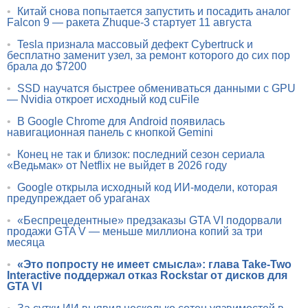
•
Китай снова попытается запустить и посадить аналог
Falcon 9 — ракета Zhuque-3 стартует 11 августа
•
Tesla признала массовый дефект Cybertruck и
бесплатно заменит узел, за ремонт которого до сих пор
брала до $7200
•
SSD научатся быстрее обмениваться данными с GPU
— Nvidia откроет исходный код cuFile
•
В Google Chrome для Android появилась
навигационная панель с кнопкой Gemini
•
Конец не так и близок: последний сезон сериала
«Ведьмак» от Netflix не выйдет в 2026 году
•
Google открыла исходный код ИИ-модели, которая
предупреждает об ураганах
•
«Беспрецедентные» предзаказы GTA VI подорвали
продажи GTA V — меньше миллиона копий за три
месяца
•
«Это попросту не имеет смысла»: глава Take-Two
Interactive поддержал отказ Rockstar от дисков для
GTA VI