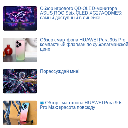
Обзор игрового QD-OLED-монитора
ASUS ROG Strix OLED XG27AQDMES:
самый доступный в линейке
Обзор смартфона HUAWEI Pura 90s Pro:
компактный флагман по субфлагманско
цене
Порассуждай мне!
Обзор смартфона HUAWEI Pura 90s
Pro Max: красота повсюду