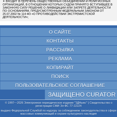
✴
ВХОДИТ В ПЕРЕЧЕНЬ ОБЩЕСТВЕННЫХ ОБЪЕДИНЕНИЙ И РЕЛИГИОЗНЫХ
ОРГАНИЗАЦИЙ, В ОТНОШЕНИИ КОТОРЫХ СУДОМ ПРИНЯТО ВСТУПИВШЕЕ В
ЗАКОННУЮ СИЛУ РЕШЕНИЕ О ЛИКВИДАЦИИ ИЛИ ЗАПРЕТЕ ДЕЯТЕЛЬНОСТИ
ПО ОСНОВАНИЯМ, ПРЕДУСМОТРЕННЫМ ФЕДЕРАЛЬНЫМ ЗАКОНОМ ОТ
25.07.2002 № 114-ФЗ «О ПРОТИВОДЕЙСТВИИ ЭКСТРЕМИСТСКОЙ
ДЕЯТЕЛЬНОСТИ»;
О САЙТЕ
КОНТАКТЫ
РАССЫЛКА
РЕКЛАМА
КОПИРАЙТ
ПОИСК
ПОЛЬЗОВАТЕЛЬСКОЕ СОГЛАШЕНИЕ
ЗАЩИЩЕНО CURATOR
© 1997—2026 Электронное периодическое издание "3ДНьюс" | Свидетельство о
регистрации СМИ Эл ФС 77-22224
выдано Федеральной Службой по надзору за соблюдением законодательства в сфере
массовых коммуникаций и охране культурного наследия