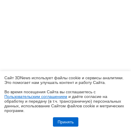
Сайт 3DNews использует файлы cookie и сервисы аналитики.
Это помогает нам улучшать контент и работу Cайта.
Во время посещения Cайта вы соглашаетесь с
Пользовательским соглашением
и даёте согласие на
✖
обработку и передачу (в т.ч. трансграничную) персональных
данных, использование Cайтом файлов cookie и метрических
программ.
Обзор робота-уборщика Midea VCR V15 MAX ULTRA: не разменивайся
на мелочи (но не переплачивай)
Принять