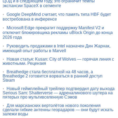
ЦОД и в следующем году, это ограничит темпы
экспансии SpaceX в сегменте
•
Google DeepMind считает, что память типа HBF будет
востребована в инференсе
•
Microsoft Edge прекратит поддержку Manifest V2 и
отключит блокировщика рекламы uBlock Origin до конца
2026 года
•
Руководить продажами в Intel назначен Дин Жарнак,
имеющий опыт работы в Marvell
•
Новая статья: Kusan: City of Wolves — горячая линия с
животными. Рецензия
•
Breathedge стала бесплатной на 48 часов, а
Breathedge 2 готовится ворваться в ранний доступ
Steam
•
Новый геймплейный трейлер подтвердил дату выхода
Serious Sam: Shatterverse — адреналинового шутера на
пятерых про мультивселенную Сэмов
•
Для марсианских вертолётов нового поколения
сделали гибкие антенны георадаров — они будут искать
залежи воды