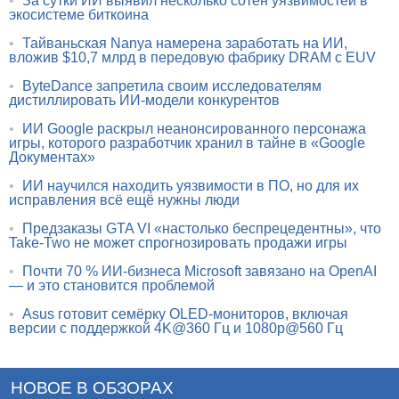
•
За сутки ИИ выявил несколько сотен уязвимостей в
экосистеме биткоина
•
Тайваньская Nanya намерена заработать на ИИ,
вложив $10,7 млрд в передовую фабрику DRAM с EUV
•
ByteDance запретила своим исследователям
дистиллировать ИИ-модели конкурентов
•
ИИ Google раскрыл неанонсированного персонажа
игры, которого разработчик хранил в тайне в «Google
Документах»
•
ИИ научился находить уязвимости в ПО, но для их
исправления всё ещё нужны люди
•
Предзаказы GTA VI «настолько беспрецедентны», что
Take-Two не может спрогнозировать продажи игры
•
Почти 70 % ИИ-бизнеса Microsoft завязано на OpenAI
— и это становится проблемой
•
Asus готовит семёрку OLED-мониторов, включая
версии с поддержкой 4K@360 Гц и 1080p@560 Гц
НОВОЕ В ОБЗОРАХ