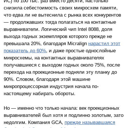
ИС) по 100 тыс. раз вместо десяти, настолько
снизила себестоимость своих микросхем памяти,
что едва ли не вытеснила с рынка всех конкурентов
— продолжавших тогда полагаться на контактные
выравниватели. Логический чип Intel 8088, доля
выхода годных экземпляров которого прежде не
превышала 20%, благодаря Micralign
нарастил этот
показатель до 60%
, и даже простые однослойные
микросхемы, на контактных выравнивателях
получавшиеся с выходом годных около 75%, после
перехода на проекционные подняли эту планку до
90%. Словом, благодаря этой машине
микропроцессорная индустрия начала по-
настоящему набирать обороты.
Но — именно что только начала: век проекционных
выравнивателей был хотя и подлинно золотым, зато
недолгим. Компания GCA,
прежде называвшаяся