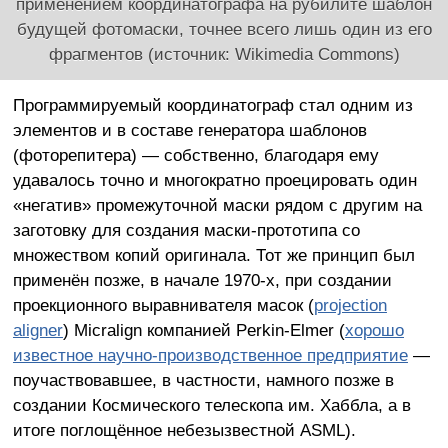
применением координатографа на рубилите шаблон
будущей фотомаски, точнее всего лишь один из его
фрагментов (источник: Wikimedia Commons)
Программируемый координатограф стал одним из
элементов и в составе генератора шаблонов
(фоторепитера) — собственно, благодаря ему
удавалось точно и многократно проецировать один
«негатив» промежуточной маски рядом с другим на
заготовку для создания маски-прототипа со
множеством копий оригинала. Тот же принцип был
применён позже, в начале 1970-х, при создании
проекционного выравнивателя масок (
projection
aligner
) Micralign компанией Perkin-Elmer (
хорошо
известное научно-производственное предприятие
—
поучаствовавшее, в частности, намного позже в
создании Космического телескопа им. Хаббла, а в
итоге поглощённое небезызвестной ASML).