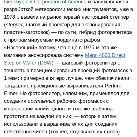
Geophysical Corporation of America
и занимавшаяся
разработкой метеорологических инструментов, уже в
1978 г. вывела на рынок первый настоящий степпер
(
stepper;
шаговый проектор для экспонирования
пластин-заготовок) — по сути, гибрид фоторепитера
с программируемым координатографом.
«Настоящий» потому, что ещё в 1975-м эта же
компания анонсировала систему
Mann 4800 Direct
Step on Wafer (DSW)
— шаговый фоторепитер с
точностью позиционирования проекций фотомасок в
1 мкм; примерно впятеро лучше, чем обеспечивали
тогдашние проекционные выравниватели Perkin-
Elmer. Но фоторепитер, напомним, применялся для
создания
составных
рабочих фотомасок с
множеством копий одного и того же шаблона-
прототипа на каждой из них, — которые затем
использовали в выравнивателях для создания
собственно чипов (точнее, отдельных их слоёв).