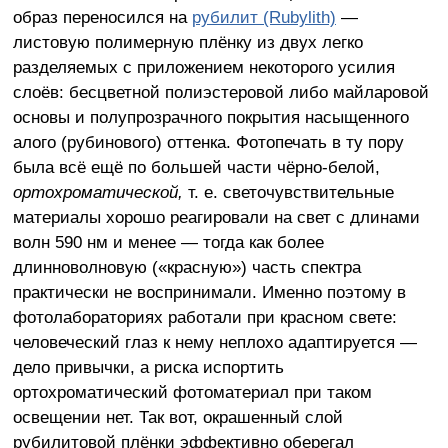
образ переносился на
рубилит (Rubylith)
—
листовую полимерную плёнку из двух легко
разделяемых с приложением некоторого усилия
слоёв: бесцветной полиэстеровой либо майларовой
основы и полупрозрачного покрытия насыщенного
алого (рубинового) оттенка. Фотопечать в ту пору
была всё ещё по большей части чёрно-белой,
ортохроматической,
т. е. светочувствительные
материалы хорошо реагировали на свет с длинами
волн 590 нм и менее — тогда как более
длинноволновую («красную») часть спектра
практически не воспринимали. Именно поэтому в
фотолабораториях работали при красном свете:
человеческий глаз к нему неплохо адаптируется —
дело привычки, а риска испортить
ортохроматический фотоматериал при таком
освещении нет. Так вот, окрашенный слой
рубилитовой плёнки эффективно оберегал