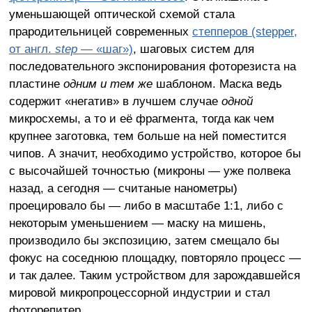
уменьшающей оптической схемой стала
прародительницей современных
степперов (stepper,
от англ.
step
— «шаг»)
, шаговых систем для
последовательного экспонирования фоторезиста на
пластине
одним и тем же
шаблоном. Маска ведь
содержит «негатив» в лучшем случае
одной
микросхемы, а то и её фрагмента, тогда как чем
крупнее заготовка, тем больше на ней поместится
чипов. А значит, необходимо устройство, которое бы
с высочайшей точностью (микроны — уже полвека
назад, а сегодня — считаные нанометры)
проецировало бы — либо в масштабе 1:1, либо с
некоторым уменьшением — маску на мишень,
производило бы экспозицию, затем смещало бы
фокус на соседнюю площадку, повторяло процесс —
и так далее. Таким устройством для зарождавшейся
мировой микропроцессорной индустрии и стал
фоторепитер.