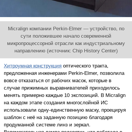
Micralign компании Perkin-Elmer — устройство, по
сути положившее начало современной
микропроцессорной отрасли как индустриальному
направлению (источник: Chip History Center)
Хитроумная конструкция
оптического тракта,
предложенная инженерами Perkin-Elmer, позволила
вовсе отказаться от рабочих масок, которые в
случае прижимных выравнивателей приходилось
менять примерно каждые 10 экспозиций. В Micralign
на каждом этапе создания многослойной ИС
использовали одну-единственную маску, проецируя
шаблон с неё на заданную позицию благодаря
продуманной системе линз и зеркал.
Вспомогательная лампа подсветки, что работала в