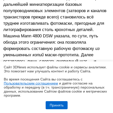
дальнейшей миниатюризации базовых
полупроводниковых элементов (затворов и каналов
транзисторов прежде всего) становилось всё
труднее изготавливать фотомаски, пригодные для
литографирования столь крохотных деталей.
Машина Mann 4800 DSW указала, по сути, путь
обхода этого ограничения: она позволяла
формировать составную рабочую фотомаску
из
уменьшенных копий
маски-прототипа. Далее
оставалось лишь сделать очевидный шаг — и
начать проецировать шаблон с фотомаски
Сайт 3DNews использует файлы cookie и сервисы аналитики.
Это помогает нам улучшать контент и работу Cайта.
непосредственно на пластину-заготовку. Тем более
Во время посещения Cайта вы соглашаетесь с
что размеры самих этих заготовок неуклонно росли,
Пользовательским соглашением
и даёте согласие на
✖
приблизившись в начале 1980-х к 4 дюймам
обработку и передачу (в т.ч. трансграничную) персональных
данных, использование Cайтом файлов cookie и метрических
(имеется в виду диаметр круглой пластины), — и
программ.
чем меньше операций требовало
Обзор HUAWEI MatePad SE 11" (2026): тонкий металлический
планшет с раритетной начинкой
фотолитографирование каждой, тем эффективнее
Принять
выходило потоковое производство ИС.