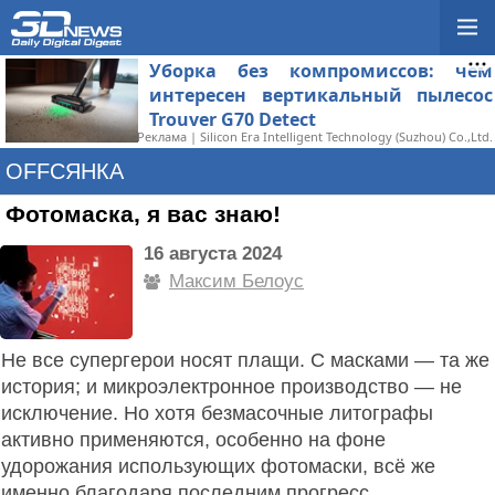
Уборка без компромиссов: чем
интересен вертикальный пылесос
Trouver G70 Detect
Реклама | Silicon Era Intelligent Technology (Suzhou) Co.,Ltd.
OFFСЯНКА
Фотомаска, я вас знаю!
16 августа 2024
Максим Белоус
Не все супергерои носят плащи. С масками — та же
история; и микроэлектронное производство — не
исключение. Но хотя безмасочные литографы
активно применяются, особенно на фоне
удорожания использующих фотомаски, всё же
именно благодаря последним прогресс