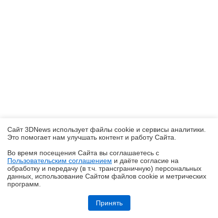
Сайт 3DNews использует файлы cookie и сервисы аналитики.
Это помогает нам улучшать контент и работу Cайта.
Во время посещения Cайта вы соглашаетесь с
Пользовательским соглашением
и даёте согласие на
✖
обработку и передачу (в т.ч. трансграничную) персональных
данных, использование Cайтом файлов cookie и метрических
программ.
Обзор робота-уборщика Midea VCR V15 MAX ULTRA: не разменивайся
на мелочи (но не переплачивай)
Принять