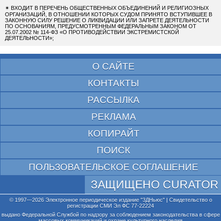
✴
ВХОДИТ В ПЕРЕЧЕНЬ ОБЩЕСТВЕННЫХ ОБЪЕДИНЕНИЙ И РЕЛИГИОЗНЫХ
ОРГАНИЗАЦИЙ, В ОТНОШЕНИИ КОТОРЫХ СУДОМ ПРИНЯТО ВСТУПИВШЕЕ В
ЗАКОННУЮ СИЛУ РЕШЕНИЕ О ЛИКВИДАЦИИ ИЛИ ЗАПРЕТЕ ДЕЯТЕЛЬНОСТИ
ПО ОСНОВАНИЯМ, ПРЕДУСМОТРЕННЫМ ФЕДЕРАЛЬНЫМ ЗАКОНОМ ОТ
25.07.2002 № 114-ФЗ «О ПРОТИВОДЕЙСТВИИ ЭКСТРЕМИСТСКОЙ
ДЕЯТЕЛЬНОСТИ»;
О САЙТЕ
КОНТАКТЫ
РАССЫЛКА
РЕКЛАМА
КОПИРАЙТ
ПОИСК
ПОЛЬЗОВАТЕЛЬСКОЕ СОГЛАШЕНИЕ
ЗАЩИЩЕНО CURATOR
© 1997—2026 Электронное периодическое издание "3ДНьюс" | Свидетельство о
регистрации СМИ Эл ФС 77-22224
выдано Федеральной Службой по надзору за соблюдением законодательства в сфере
массовых коммуникаций и охране культурного наследия