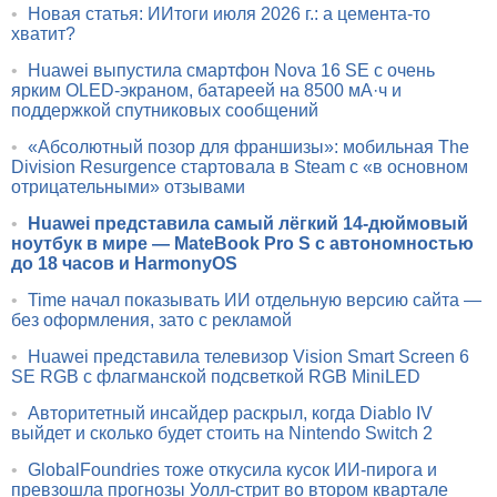
•
Новая статья: ИИтоги июля 2026 г.: а цемента-то
хватит?
•
Huawei выпустила смартфон Nova 16 SE с очень
ярким OLED-экраном, батареей на 8500 мА·ч и
поддержкой спутниковых сообщений
•
«Абсолютный позор для франшизы»: мобильная The
Division Resurgence стартовала в Steam с «в основном
отрицательными» отзывами
•
Huawei представила самый лёгкий 14-дюймовый
ноутбук в мире — MateBook Pro S с автономностью
до 18 часов и HarmonyOS
•
Time начал показывать ИИ отдельную версию сайта —
без оформления, зато с рекламой
•
Huawei представила телевизор Vision Smart Screen 6
SE RGB с флагманской подсветкой RGB MiniLED
•
Авторитетный инсайдер раскрыл, когда Diablo IV
выйдет и сколько будет стоить на Nintendo Switch 2
•
GlobalFoundries тоже откусила кусок ИИ-пирога и
превзошла прогнозы Уолл-стрит во втором квартале