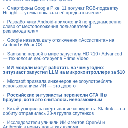
•
Смартфоны Google Pixel 11 получат RGB-подсветку
HiLight — утечка показала её предназначение
•
Разработчики Android-приложений непреднамеренно
сливают местоположения пользователей
рекламодателям
•
Google назвала дату отключения «Ассистента» на
Android и Wear OS
•
Samsung первой в мире запустила HDR10+ Advanced
— технология дебютирует в Prime Video
•
ИИ-модели могут работать на чём угодно:
энтузиаст запустил LLM на микроконтроллере за $10
•
Microsoft призвала инженеров не злоупотреблять
использованием ИИ — это дорого
•
Российские энтузиасты перенесли GTA III в
браузер, хотя это считалось невозможным
•
Китай ускорил развёртывание конкурента Starlink — на
орбиту отправилась 23-я группа спутников
•
Исследователи уличили ИИ-агентов OpenAI и
Anthropic в новых попытках взлома