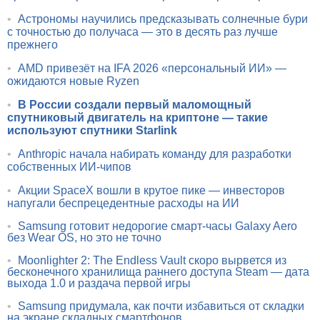
•
Астрономы научились предсказывать солнечные бури
с точностью до получаса — это в десять раз лучше
прежнего
•
AMD привезёт на IFA 2026 «персональный ИИ» —
ожидаются новые Ryzen
•
В России создали первый маломощный
спутниковый двигатель на криптоне — такие
используют спутники Starlink
•
Anthropic начала набирать команду для разработки
собственных ИИ-чипов
•
Акции SpaceX вошли в крутое пике — инвесторов
напугали беспрецедентные расходы на ИИ
•
Samsung готовит недорогие смарт-часы Galaxy Aero
без Wear OS, но это не точно
•
Moonlighter 2: The Endless Vault скоро вырвется из
бесконечного хранилища раннего доступа Steam — дата
выхода 1.0 и раздача первой игры
•
Samsung придумала, как почти избавиться от складки
на экране складных смартфонов