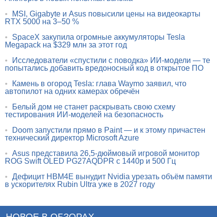
•
MSI, Gigabyte и Asus повысили цены на видеокарты
RTX 5000 на 3–50 %
•
SpaceX закупила огромные аккумуляторы Tesla
Megapack на $329 млн за этот год
•
Исследователи «спустили с поводка» ИИ-модели — те
попытались добавить вредоносный код в открытое ПО
•
Камень в огород Tesla: глава Waymo заявил, что
автопилот на одних камерах обречён
•
Белый дом не станет раскрывать свою схему
тестирования ИИ-моделей на безопасность
•
Doom запустили прямо в Paint — и к этому причастен
технический директор Microsoft Azure
•
Asus представила 26,5-дюймовый игровой монитор
ROG Swift OLED PG27AQDPR с 1440p и 500 Гц
•
Дефицит HBM4E вынудит Nvidia урезать объём памяти
в ускорителях Rubin Ultra уже в 2027 году
НОВОЕ В ОБЗОРАХ