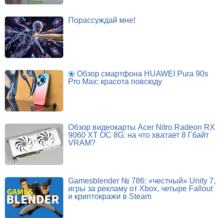
Порассуждай мне!
Обзор смартфона HUAWEI Pura 90s
Pro Max: красота повсюду
Обзор видеокарты Acer Nitro Radeon RX
9060 XT OC 8G: на что хватает 8 Гбайт
VRAM?
Gamesblender № 786: «честный» Unity 7,
игры за рекламу от Xbox, четыре Fallout
и криптокражи в Steam