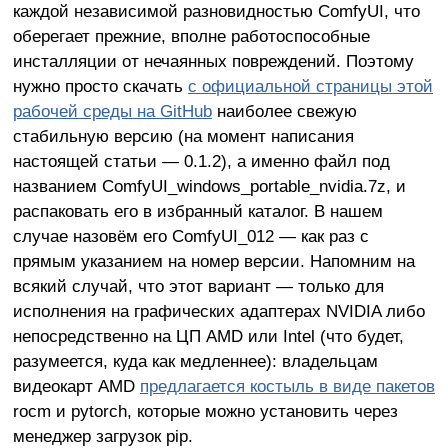
каждой независимой разновидностью ComfyUI, что
оберегает прежние, вполне работоспособные
инсталляции от нечаянных повреждений. Поэтому
нужно просто скачать
с официальной страницы этой
рабочей среды на GitHub
наиболее свежую
стабильную версию (на момент написания
настоящей статьи — 0.1.2), а именно файл под
названием ComfyUI_windows_portable_nvidia.7z, и
распаковать его в избранный каталог. В нашем
случае назовём его ComfyUI_012 — как раз с
прямым указанием на номер версии. Напомним на
всякий случай, что этот вариант — только для
исполнения на графических адаптерах NVIDIA либо
непосредственно на ЦП AMD или Intel (что будет,
разумеется, куда как медленнее): владельцам
видеокарт AMD
предлагается костыль в виде пакетов
rocm и pytorch, которые можно установить через
менеджер загрузок pip.