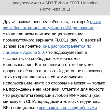
ресурсоёмкости SD3 Turbo и SDXL Lightning
(источник: BFL)
Другая важная неопределённость, о которой
сразу
же забеспокоились энтузиасты ИИ-рисования
, —
это не слишком внятное лицензирование
промежуточного варианта FLUX.1 [dev]. С версией
schnell всё понятно:
она распространяется по
лицензии Apache 2.0
, что подразумевает, в
частности, её свободное коммерческое
использование. В отношении pro тоже никаких
вопросов: её веса в открытый доступ не выложены,
так что претендовать на её коммерческое
использование никто со стороны не может — только
на порождённые ею картинки. Отметим для ясности,
что результаты генерации любой ИИ-модели (как
минимум в США, юрисдикции которых подчинена
BFL) официально
признаются не защищёнными