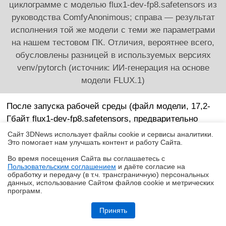
циклограмме с моделью flux1-dev-fp8.safetensors из
руководства ComfyAnonimous; справа — результат
исполнения той же модели с теми же параметрами
на нашем тестовом ПК. Отличия, вероятнее всего,
обусловлены разницей в используемых версиях
venv/pytorch (источник: ИИ-генерация на основе
модели FLUX.1)
После запуска рабочей среды (файл модели, 17,2-
Гбайт flux1-dev-fp8.safetensors, предварительно
должен быть загружен — и ещё до двойного щелчка
Сайт 3DNews использует файлы cookie и сервисы аналитики.
Это помогает нам улучшать контент и работу Cайта.
по run_with_venv.bat помещён в каталог
ComfyUI/models/checkpoints/) в избранном для
Во время посещения Cайта вы соглашаетесь с
Пользовательским соглашением
и даёте согласие на
работы с ней браузере, желательно вовсе не
✖
обработку и передачу (в т.ч. трансграничную) персональных
содержащем лишних вкладок, следует открыть веб-
данных, использование Cайтом файлов cookie и метрических
программ.
интерфейс по адресу 127.0.0.1:8188 — и убедиться,
Обзор Midea VCR V15 EVO ULTRA: я просто хорошо убираю любое
что он доступен. Затем с уже упомянутой странички
помещение
Принять
(да, её можно на время открыть в соседней вкладке,