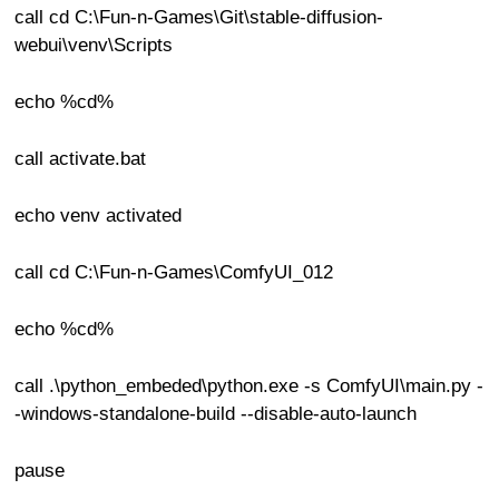
call cd C:\Fun-n-Games\Git\stable-diffusion-
webui\venv\Scripts
echo %cd%
call activate.bat
echo venv activated
call cd C:\Fun-n-Games\ComfyUI_012
echo %cd%
call .\python_embeded\python.exe -s ComfyUI\main.py -
-windows-standalone-build --disable-auto-launch
pause