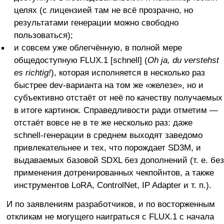
целях (с лицензией там не всё прозрачно, но
результатами генерации можно свободно
пользоваться);
и совсем уже облегчённую, в полной мере
общедоступную FLUX.1 [schnell] (
Oh ja, du verstehst
es richtig!
), которая исполняется в несколько раз
быстрее dev-варианта на том же «железе», но и
субъективно отстаёт от неё по качеству получаемых
в итоге картинок. Справедливости ради отметим —
отстаёт вовсе не в те же несколько раз: даже
schnell-генерации в среднем выходят заведомо
привлекательнее и тех, что порождает SD3M, и
выдаваемых базовой SDXL без дополнений (т. е. без
применения дотренированных чекпойнтов, а также
инструментов LoRA, ControlNet, IP Adapter и т. п.).
И по заявлениям разработчиков, и по восторженным
откликам не могущего наиграться с FLUX.1 с начала