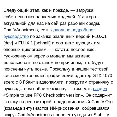
Следующий этап, как и прежде, — загрузка
собственно исполняемых моделей. У автора
актуальной для нас на сей раз рабочей среды,
ComfyAnonimous, есть
довольно подробное
руководство
по закачке различных версий FLUX.1
[dev] и FLUX.1 [schnell] и соответствующих им
опорных циклограмм, — кстати, последнюю,
«ускоренную» версию модели мы активно
использовать не станем по причинам, что будут
пояснены чуть позже. Поскольку в нашей тестовой
системе установлен графический адаптер GTX 1070
всего с 8 Гбайт видеопамяти, прокрутим страничку с
руководством поближе к концу — там есть
раздел
«Simple to use FP8 Checkpoint version». Он содержит
ссылку на репозиторий, поддерживаемый Comfy.Org
(команда энтузиастов ИИ-рисования, собравшаяся
вокруг ComfyAnonimous после его ухода из Stability