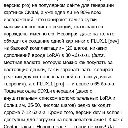
версию pro) на популярном сайте для генерации
картинок Civitai, а уже едва ли не 90% всех
изображений, что набирают там за сутки
максимальное число реакций, оказываются
порождены именно ею. Невзирая даже на то, что
обходится создание одной картинки с FLUX.1 [dev]
«в базовой комплектации» (20 шагов, никаких
дополнений вроде LoRA) в 30 «бз-з-з» (
buzz,
местная валюта, которую можно как покупать за
настоящие деньги, так и зарабатывать, собирая
реакции других пользователей на свои удачные
творения), а с FLUX.1 [pro] — и вовсе в 65 бз-з-з.
Тогда как одна SDXL-генерация (даже с
внушительным списком вспомогательных LoRA и
большим, 35-50, числом шагов) редко выходит
дороже 7-12 бз-з-з. Кроме того, версии dev и schnell
доступны для загрузки на пользовательские ПК как с
Civitai, так и с Hugging Face — твори не хочу! Да,