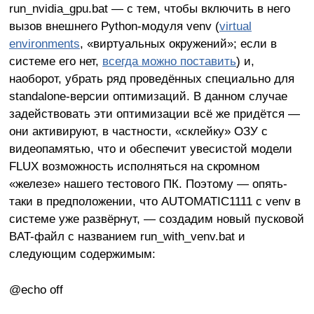
run_nvidia_gpu.bat — с тем, чтобы включить в него
вызов внешнего Python-модуля venv (
virtual
environment
s
, «виртуальных окружений»; если в
системе его нет,
всегда можно поставить
) и,
наоборот, убрать ряд проведённых специально для
standalone-версии оптимизаций. В данном случае
задействовать эти оптимизации всё же придётся —
они активируют, в частности, «склейку» ОЗУ с
видеопамятью, что и обеспечит увесистой модели
FLUX возможность исполняться на скромном
«железе» нашего тестового ПК. Поэтому — опять-
таки в предположении, что AUTOMATIC1111 с venv в
системе уже развёрнут, — создадим новый пусковой
BAT-файл с названием run_with_venv.bat и
следующим содержимым:
@echo off