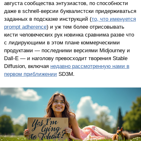
августа сообщества энтузиастов, по способности
даже в schnell-версии буквалистски придерживаться
заданных в подсказке инструкций (
то, что именуется
prompt adherence
) и уж тем более отрисовывать
кисти человеческих рук новинка сравнима разве что
с лидирующими в этом плане коммерческими
продуктами — последними версиями Midjourney и
Dall-E — и наголову превосходит творения Stable
Diffusion, включая
недавно рассмотренную нами в
первом приближении
SD3M.