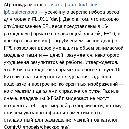
AI), откуда можно
скачать файл flux1-dev-
fp8.safetensors
— усечённую версию набора весов
для модели FLUX.1 [dev]. Дело в том, что исходно
опубликованные BFL веса представлены в 16-
разрядном формате с плавающей запятой, FP16; и
преобразование их (с огрублением, ясное дело) в
FP8 позволяет вдвое уменьшить объём занимаемой
моделью памяти — ценой, разумеется, некоторого
ухудшения результатов её работы. Утверждается,
что 8-битная кодировка примерно соответствует 16-
битной в части верности следования заданной
подсказке и построения когерентных изображений —
но с мелкими деталями справляется хуже. Так или
иначе, владельцы 8-Гбайт видеокарт не могут
позволить себе чрезмерной разборчивости, потому
скачаем указанный файл и поместим его в
стандартный для размещения чекпойнтов каталог
ComfyUI/models/checkpoints/.