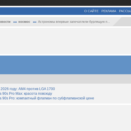
О САЙТЕ
РЕКЛАМА
РАССЫ
овости
космос
Астрономы впервые запечатлели бурлящую п...
2026 году: AM4 против LGA 1700
90s Pro Max: красота повсюду
 90s Pro: компактный флагман по субфлагманской цене