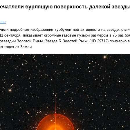
ечатлели бурлящую поверхность далёкой звезды
янц
чили подробные изображения турбулентной активности на звезде, отли
11 сентября, показывает огромные газовые пузыри размером в 75 раз б
 созвездии Золотой Рыбы. Звезда R Золотой Рыбы (HD 29712) примерно 
ых годах от Земли.