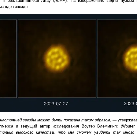
llimeter/submillimeter Array (ALMA). На изображениях видны пузыр
з ядра звезды.
 настоящей звезды может быть показана таким образом
, — утвержда
Чалмерса и ведущий автор исследования Воутер Влеммингс (Woute
только высокого качества, что мы сможем увидеть так много 