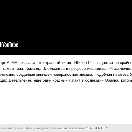
и ALMA показали, что красный гигант HD 29712 вращается по крайне
 такого типа. Команда Влеммингса в процессе исследований исключила
иллюзия, созданная кипящей поверхностью звезды. Подобная гипотеза 
щих Бетельгейзе, ещё один красный гигант в созвездии Ориона, котор
 вы заметили ошибку — выделите ее мышью и нажмите CTRL+ENTER.