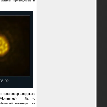
и плазмы, приводимые в
ет профессор шведского
r Vlemmings). —
Мы не
деталей конвекции на