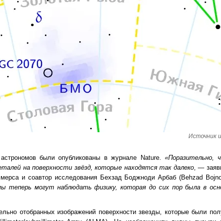
Источник и
 астрономов были опубликованы в журнале Nature.
«Поразительно,
еталей на поверхности звёзд, которые находятся так далеко
, — заяв
лмерса и соавтор исследования Бехзад Боджноди Арбаб (Behzad Bojn
ы теперь могут наблюдать физику, которая до сих пор была в осн
ельно отобранных изображений поверхности звезды, которые были по