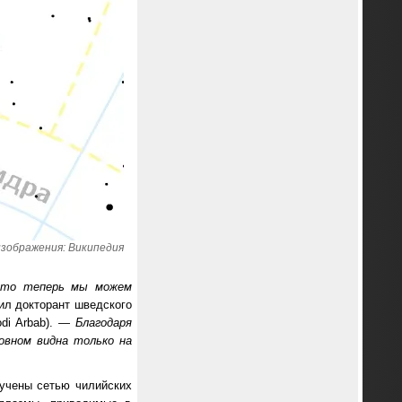
зображения: Википедия
 что теперь мы можем
ил докторант шведского
odi Arbab). —
Благодаря
овном видна только на
лучены сетью чилийских