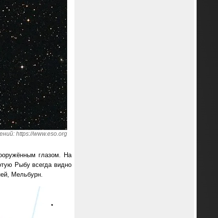
ий: https://www.eso.org
ооружённым глазом. На
отую Рыбу всегда видно
ней, Мельбурн.