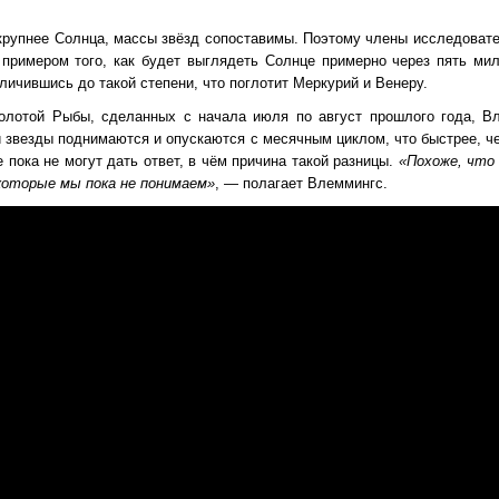
крупнее Солнца, массы звёзд сопоставимы. Поэтому члены исследовате
примером того, как будет выглядеть Солнце примерно через пять мил
еличившись до такой степени, что поглотит Меркурий и Венеру.
олотой Рыбы, сделанных с начала июля по август прошлого года, Вл
 звезды поднимаются и опускаются с месячным циклом, что быстрее, ч
 пока не могут дать ответ, в чём причина такой разницы.
«Похоже, что
которые мы пока не понимаем»
, — полагает Влеммингс.