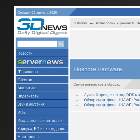
Сегодня 08 августа 2026
3DNews
Технологии и рынок IT. Н
Новости
Новости Hardware
IT-финансы
Offсянка
Самое интересное в обзорах
Аналитика
Лучший процессор под DDR4 в 
Видеокарты
Обзор смартфона HUAWEI Pura 
Звук и акустика
Обзор смартфона HUAWEI Pura
Игры
Искусственный интеллект
Корпуса, БП и охлаждение
Мастерская