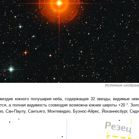
Источник изображен
звездие южного полушария неба, содержащее 32 звезды, видимые нев
тся, а полная видимость созвездия возможна южнее широты +20 °. Зол
ро, Сан-Паулу, Сантьяго, Монтевидео, Буэнос-Айрес, Йоханнесбург, Сид