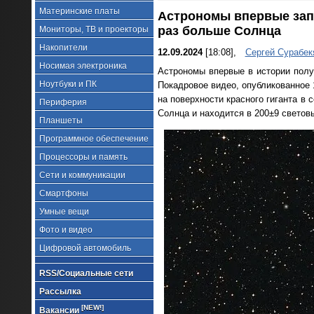
Материнские платы
Астрономы впервые зап
раз больше Солнца
Мониторы, ТВ и проекторы
Накопители
12.09.2024
[18:08],
Сергей Сурабек
Носимая электроника
Астрономы впервые в истории полу
Ноутбуки и ПК
Покадровое видео, опубликованное 
на поверхности красного гиганта в
Периферия
Солнца и находится в 200±9 светов
Планшеты
Программное обеспечение
Процессоры и память
Сети и коммуникации
Смартфоны
Умные вещи
Фото и видео
Цифровой автомобиль
RSS/Социальные сети
Рассылка
[NEW!]
Вакансии