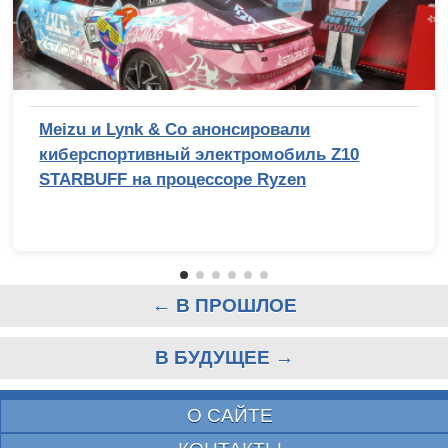
Meizu и Lynk & Co анонсировали
киберспортивный электромобиль Z10
STARBUFF на процессоре Ryzen
← В ПРОШЛОЕ
В БУДУЩЕЕ →
О САЙТЕ