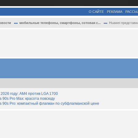
О САЙТЕ
РЕКЛАМА
РАССЫ
овости
мобильные телефоны, смартфоны, сотовая с...
Huawei представила смартфоны Nova 13 и 1.
2026 году: AM4 против LGA 1700
90s Pro Max: красота повсюду
 90s Pro: компактный флагман по субфлагманской цене