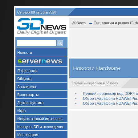
Сегодня 08 августа 2026
3DNews
Технологии и рынок IT. Н
Новости
Новости Hardware
IT-финансы
Offсянка
Самое интересное в обзорах
Аналитика
Лучший процессор под DDR4 в 
Видеокарты
Обзор смартфона HUAWEI Pura 
Звук и акустика
Обзор смартфона HUAWEI Pura
Игры
Искусственный интеллект
Корпуса, БП и охлаждение
Мастерская