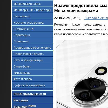
Материнские платы
Huawei представила сма
Мп селфи-камерами
Мониторы, ТВ и проекторы
Накопители
22.10.2024
[23:15],
Николай Хижня
Носимая электроника
Компания Huawei представила в
Ноутбуки и ПК
качественными камерами и ёмкими 
какие процессоры используются в о
Периферия
Планшеты
Программное обеспечение
Процессоры и память
Сети и коммуникации
Смартфоны
Умные вещи
Фото и видео
Цифровой автомобиль
RSS/Социальные сети
Рассылка
[NEW!]
Вакансии