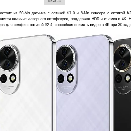
Nova 13
стоит из 50-Мп датчика с оптикой f/1.9 и 8-Мп сенсора с оптикой f/
ляется наличие лазерного автофокуса, поддержка HDR и съёмка в 4K. 
 для селфи с оптикой f/2.4, способная снимать видео в 4K при 30 кадр