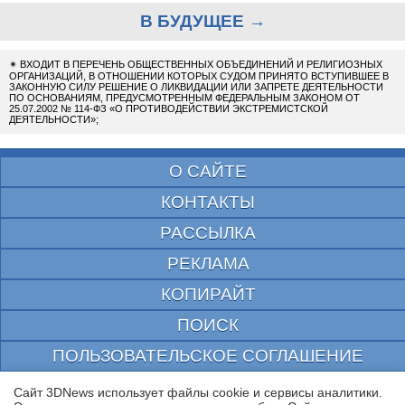
В БУДУЩЕЕ →
✴
ВХОДИТ В ПЕРЕЧЕНЬ ОБЩЕСТВЕННЫХ ОБЪЕДИНЕНИЙ И РЕЛИГИОЗНЫХ
ОРГАНИЗАЦИЙ, В ОТНОШЕНИИ КОТОРЫХ СУДОМ ПРИНЯТО ВСТУПИВШЕЕ В
ЗАКОННУЮ СИЛУ РЕШЕНИЕ О ЛИКВИДАЦИИ ИЛИ ЗАПРЕТЕ ДЕЯТЕЛЬНОСТИ
ПО ОСНОВАНИЯМ, ПРЕДУСМОТРЕННЫМ ФЕДЕРАЛЬНЫМ ЗАКОНОМ ОТ
25.07.2002 № 114-ФЗ «О ПРОТИВОДЕЙСТВИИ ЭКСТРЕМИСТСКОЙ
ДЕЯТЕЛЬНОСТИ»;
О САЙТЕ
КОНТАКТЫ
РАССЫЛКА
РЕКЛАМА
КОПИРАЙТ
ПОИСК
ПОЛЬЗОВАТЕЛЬСКОЕ СОГЛАШЕНИЕ
ЗАЩИЩЕНО CURATOR
Сайт 3DNews использует файлы cookie и сервисы аналитики.