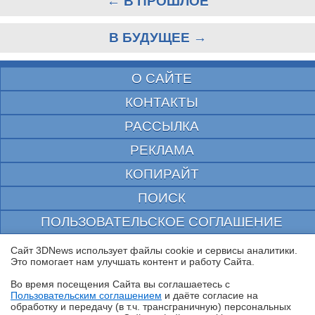
← В ПРОШЛОЕ
В БУДУЩЕЕ →
О САЙТЕ
КОНТАКТЫ
РАССЫЛКА
РЕКЛАМА
КОПИРАЙТ
ПОИСК
ПОЛЬЗОВАТЕЛЬСКОЕ СОГЛАШЕНИЕ
ЗАЩИЩЕНО CURATOR
Сайт 3DNews использует файлы cookie и сервисы аналитики.
Это помогает нам улучшать контент и работу Cайта.
© 1997—2026 Электронное периодическое издание "3ДНьюс" | Свидетельство о
регистрации СМИ Эл ФС 77-22224
Во время посещения Cайта вы соглашаетесь с
выдано Федеральной Службой по надзору за соблюдением законодательства в сфере
Пользовательским соглашением
и даёте согласие на
массовых коммуникаций и охране культурного наследия
✖
обработку и передачу (в т.ч. трансграничную) персональных
При цитировании документа ссылка на сайт с указанием автора обязательна. Полное