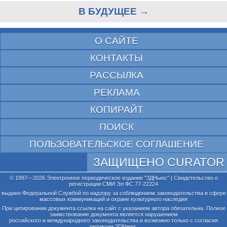
В БУДУЩЕЕ →
О САЙТЕ
КОНТАКТЫ
РАССЫЛКА
РЕКЛАМА
КОПИРАЙТ
ПОИСК
ПОЛЬЗОВАТЕЛЬСКОЕ СОГЛАШЕНИЕ
ЗАЩИЩЕНО CURATOR
© 1997—2026 Электронное периодическое издание "3ДНьюс" | Свидетельство о
регистрации СМИ Эл ФС 77-22224
выдано Федеральной Службой по надзору за соблюдением законодательства в сфере
массовых коммуникаций и охране культурного наследия
При цитировании документа ссылка на сайт с указанием автора обязательна. Полное
заимствование документа является нарушением
российского и международного законодательства и возможно только с согласия
редакции 3DNews.