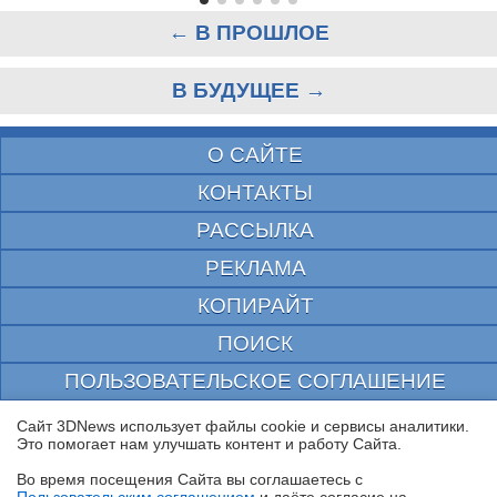
← В ПРОШЛОЕ
В БУДУЩЕЕ →
О САЙТЕ
КОНТАКТЫ
РАССЫЛКА
РЕКЛАМА
КОПИРАЙТ
ПОИСК
ПОЛЬЗОВАТЕЛЬСКОЕ СОГЛАШЕНИЕ
ЗАЩИЩЕНО CURATOR
Сайт 3DNews использует файлы cookie и сервисы аналитики.
Это помогает нам улучшать контент и работу Cайта.
© 1997—2026 Электронное периодическое издание "3ДНьюс" | Свидетельство о
регистрации СМИ Эл ФС 77-22224
Во время посещения Cайта вы соглашаетесь с
выдано Федеральной Службой по надзору за соблюдением законодательства в сфере