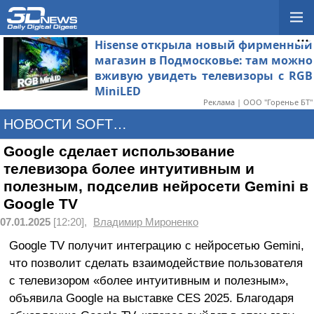
Hisense открыла новый фирменный
магазин в Подмосковье: там можно
вживую увидеть телевизоры с RGB
MiniLED
Реклама | ООО "Горенье БТ"
НОВОСТИ SOFTWARE
Google сделает использование
телевизора более интуитивным и
полезным, подселив нейросети Gemini в
Google TV
07.01.2025
[12:20],
Владимир Мироненко
Google TV получит интеграцию с нейросетью Gemini,
что позволит сделать взаимодействие пользователя
с телевизором «более интуитивным и полезным»,
объявила Google на выставке CES 2025. Благодаря