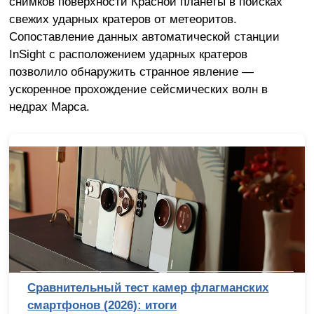
снимков поверхности Красной планеты в поисках
свежих ударных кратеров от метеоритов.
Сопоставление данных автоматической станции
InSight с расположением ударных кратеров
позволило обнаружить странное явление —
ускоренное прохождение сейсмических волн в
недрах Марса.
ст камер флагманских
Снято в Голливуд
 итоги
физически не смо