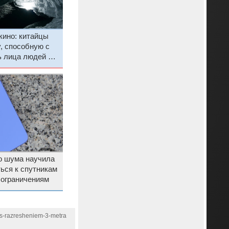
кино: китайцы
, способную с
ь лица людей на
о шума научила
ься к спутникам
с ограничениям
-s-razresheniem-3-metra