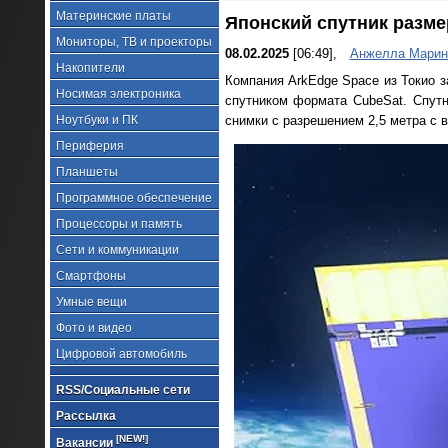
Материнские платы
Японский спутник разме
Мониторы, ТВ и проекторы
08.02.2025
[06:49],
Анжелла Марин
Накопители
Компания ArkEdge Space из Токио 
Носимая электроника
спутником формата CubeSat. Спутн
Ноутбуки и ПК
снимки с разрешением 2,5 метра с 
Периферия
Планшеты
Программное обеспечение
Процессоры и память
Сети и коммуникации
Смартфоны
Умные вещи
Фото и видео
Цифровой автомобиль
RSS/Социальные сети
Рассылка
[NEW!]
Вакансии