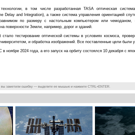
 технологии, в том числе разработанная TASA оптическая систем
e Delay and Integration), а также система управления ориентацией спу
авнимом по размеру с настольным компьютером или чемоданом, и
на поверхности Земли, например, дорог и зданий.
t стало тестирование оптической системы в условиях космоса, прове
университетом, и обработка изображений. Все поставленные цели были 
в ноябре 2024 года, а его запуск на орбиту состоялся 10 декабря с япо
 вы заметили ошибку — выделите ее мышью и нажмите CTRL+ENTER.