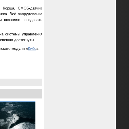
а Корша, CMOS-датчик
тника. Всё оборудование
 позволяет создавать
рка системы управления
успешно достигнуты.
нского модуля «
Кибо
».