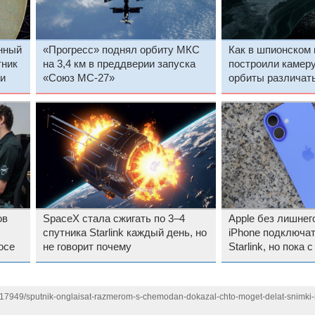
нный
«Прогресс» поднял орбиту МКС
Как в шпионском 
тник
на 3,4 км в преддверии запуска
построили камеру
и
«Союз МС-27»
орбиты различат
земле
ов
SpaceX стала сжигать по 3–4
Apple без лишнег
спутника Starlink каждый день, но
iPhone подключат
осе
не говорит почему
Starlink, но пока 
1117949/sputnik-onglaisat-razmerom-s-chemodan-dokazal-chto-moget-delat-snimki