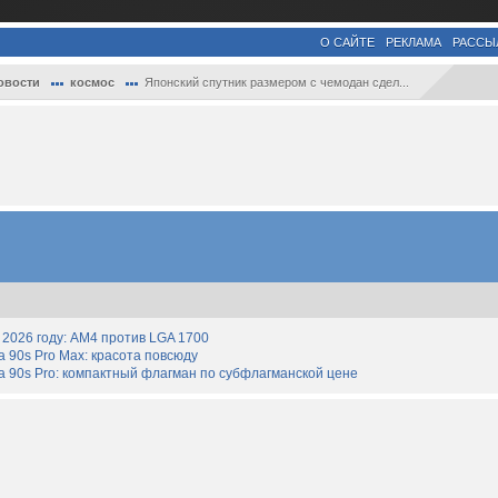
О САЙТЕ
РЕКЛАМА
РАССЫ
овости
космос
Японский спутник размером с чемодан сдел...
2026 году: AM4 против LGA 1700
90s Pro Max: красота повсюду
 90s Pro: компактный флагман по субфлагманской цене