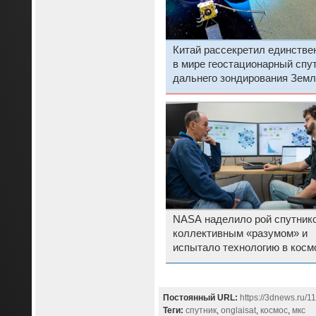
Китай рассекретил единстве
в мире геостационарный спу
дальнего зондирования Земл
NASA наделило рой спутник
коллективным «разумом» и
испытало технологию в косм
Постоянный URL:
https://3dnews.ru/
Теги:
спутник
,
onglaisat
,
космос
,
мкс