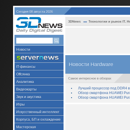
Сегодня 08 августа 2026
3DNews
Технологии и рынок IT. Н
Новости
Новости Hardware
IT-финансы
Offсянка
Самое интересное в обзорах
Аналитика
Лучший процессор под DDR4 в 
Видеокарты
Обзор смартфона HUAWEI Pura 
Звук и акустика
Обзор смартфона HUAWEI Pura
Игры
Искусственный интеллект
Корпуса, БП и охлаждение
Мастерская