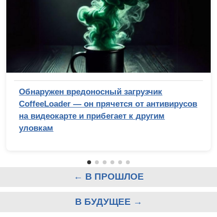
Обнаружен вредоносный загрузчик
CoffeeLoader — он прячется от антивирусов
на видеокарте и прибегает к другим
уловкам
← В ПРОШЛОЕ
В БУДУЩЕЕ →