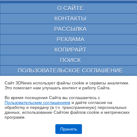
О САЙТЕ
КОНТАКТЫ
РАССЫЛКА
РЕКЛАМА
КОПИРАЙТ
ПОИСК
ПОЛЬЗОВАТЕЛЬСКОЕ СОГЛАШЕНИЕ
ЗАЩИЩЕНО CURATOR
Сайт 3DNews использует файлы cookie и сервисы аналитики.
Это помогает нам улучшать контент и работу Cайта.
© 1997—2026 Электронное периодическое издание "3ДНьюс" | Свидетельство о
регистрации СМИ Эл ФС 77-22224
Во время посещения Cайта вы соглашаетесь с
выдано Федеральной Службой по надзору за соблюдением законодательства в сфере
Пользовательским соглашением
и даёте согласие на
массовых коммуникаций и охране культурного наследия
✖
обработку и передачу (в т.ч. трансграничную) персональных
При цитировании документа ссылка на сайт с указанием автора обязательна. Полное
данных, использование Cайтом файлов cookie и метрических
заимствование документа является нарушением
программ.
российского и международного законодательства и возможно только с согласия
редакции 3DNews.
Обзор системы жидкостного охлаждения MSI MEG CoreLiquid E15
360: экран-водопад теперь и на СЖО
Принять