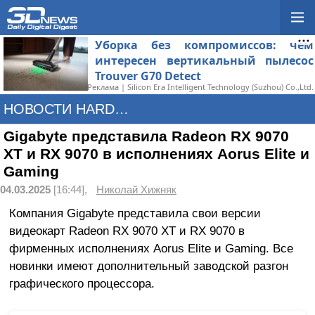
Уборка без компромиссов: чем
интересен вертикальный пылесос
Trouver G70 Detect
Реклама | Silicon Era Intelligent Technology (Suzhou) Co.,Ltd.
НОВОСТИ HARDWARE
Gigabyte представила Radeon RX 9070
XT и RX 9070 в исполнениях Aorus Elite и
Gaming
04.03.2025
[16:44],
Николай Хижняк
Компания Gigabyte представила свои версии
видеокарт Radeon RX 9070 XT и RX 9070 в
фирменных исполнениях Aorus Elite и Gaming. Все
новинки имеют дополнительный заводской разгон
графического процессора.