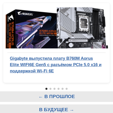
Gigabyte выпустила плату B760M Aorus
Elite WIFI6E Gen5 с разъёмом PCIe 5.0 x16 и
поддержкой Wi-Fi 6E
← В ПРОШЛОЕ
В БУДУЩЕЕ →