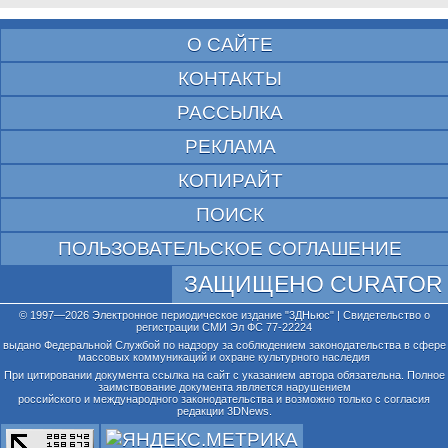
О САЙТЕ
КОНТАКТЫ
РАССЫЛКА
РЕКЛАМА
КОПИРАЙТ
ПОИСК
ПОЛЬЗОВАТЕЛЬСКОЕ СОГЛАШЕНИЕ
ЗАЩИЩЕНО CURATOR
© 1997—2026 Электронное периодическое издание "3ДНьюс" | Свидетельство о
регистрации СМИ Эл ФС 77-22224
выдано Федеральной Службой по надзору за соблюдением законодательства в сфере
массовых коммуникаций и охране культурного наследия
При цитировании документа ссылка на сайт с указанием автора обязательна. Полное
заимствование документа является нарушением
российского и международного законодательства и возможно только с согласия
редакции 3DNews.