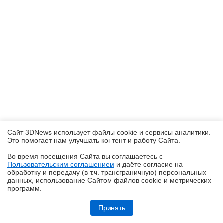
Сайт 3DNews использует файлы cookie и сервисы аналитики.
Это помогает нам улучшать контент и работу Cайта.
Во время посещения Cайта вы соглашаетесь с
Пользовательским соглашением
и даёте согласие на
✖
обработку и передачу (в т.ч. трансграничную) персональных
данных, использование Cайтом файлов cookie и метрических
программ.
Обзор HONOR MagicPad 4: самый изящный планшет
Принять