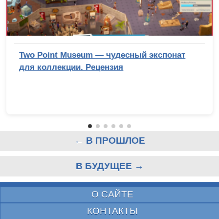
Two Point Museum — чудесный экспонат
для коллекции. Рецензия
← В ПРОШЛОЕ
В БУДУЩЕЕ →
О САЙТЕ
КОНТАКТЫ