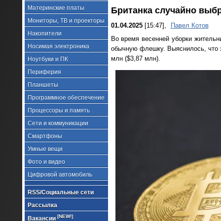
Материнские платы
Британка случайно выбр
Мониторы, ТВ и проекторы
01.04.2025
[15:47],
Павел Котов
Накопители
Во время весенней уборки жительни
Носимая электроника
обычную флешку. Выяснилось, что э
млн ($3,87 млн).
Ноутбуки и ПК
Периферия
Планшеты
Программное обеспечение
Процессоры и память
Сети и коммуникации
Смартфоны
Умные вещи
Фото и видео
Цифровой автомобиль
RSS/Социальные сети
Рассылка
[NEW!]
Вакансии