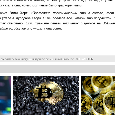
атилась в целое состояние, но без устройства средства недоступны.
ссказала она, но его молчание было красноречивым.
оворит Элли Харт.
«Постоянно прокручиваешь это в голове, тот
о упало в мусорное ведро. Я бы сделала всё, чтобы это исправить. 
ак обыденно. Если храните деньги или что-то ценное на USB-нак
айте ошибку как я»
, — дала она совет.
 вы заметили ошибку — выделите ее мышью и нажмите CTRL+ENTER.