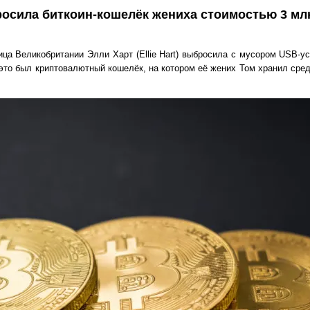
осила биткоин-кошелёк жениха стоимостью 3 мл
ца Великобритании Элли Харт (Ellie Hart) выбросила с мусором USB-ус
то был криптовалютный кошелёк, на котором её жених Том хранил сред