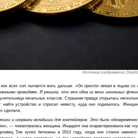
Источник изображения: Dmytro
а изо всех сил пытается жить дальше.
«Он просто лежал в ящике со
анными проводами. Я решила, что это одна из моих школьных флешек
 учительница начальных классов. Страшная правда открылась несколько 
г найти устройство и спросил невесту, куда оно подевалось. Женщи
то сделала.
шки и изорвали вкладыши для контейнеров. Это были одновременно п
дно»
, — пожаловалась женщина. Инцидент она охарактеризовала как
«х
орливец Том купил биткоины в 2013 году, когда они стоили намного