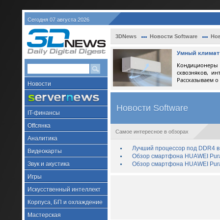
Сегодня 07 августа 2026
3DNews
Новости Software
Нов
Умный климат 
Кондиционеры 
сквозняков, ин
Рассказываем о
Новости
Новости Software
IT-финансы
Offсянка
Самое интересное в обзорах
Аналитика
Лучший процессор под DDR4 в 
Видеокарты
Обзор смартфона HUAWEI Pura 
Звук и акустика
Обзор смартфона HUAWEI Pura
Игры
Искусственный интеллект
Корпуса, БП и охлаждение
Мастерская