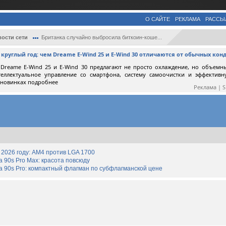
О САЙТЕ
РЕКЛАМА
РАССЫ
ости сети
Британка случайно выбросила биткоин-коше...
круглый год: чем Dreame E-Wind 25 и E-Wind 30 отличаются от обычных ко
Dreame E-Wind 25 и E-Wind 30 предлагают не просто охлаждение, но объемн
теллектуальное управление со смартфона, систему самоочистки и эффектив
 новинках подробнее
Реклама | 
2026 году: AM4 против LGA 1700
90s Pro Max: красота повсюду
 90s Pro: компактный флагман по субфлагманской цене