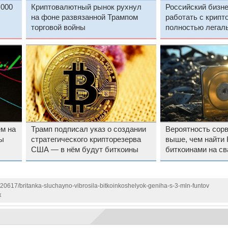
 000
Криптовалютный рынок рухнул
Российский бизне
на фоне развязанной Трампом
работать с крип
торговой войны
полностью легал
подробности гря
м на
Трамп подписал указ о создании
Вероятность сорв
ы
стратегического крипторезерва
выше, чем найти
США — в нём будут биткоины
биткоинами на с
оценили шансы г
120617/britanka-sluchayno-vibrosila-bitkoinkoshelyok-geniha-s-3-mln-funtov
к