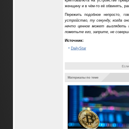
криптовалюта на устройстве превр
женщину и в чём-то её обвинять, ра
Пережить подобное непросто, г
устройство, ту секунду, когда он
нечто ценное может выглядеть т
пометьте его, заприте, не соверш
Источник:
DailyStar
Если
Материалы по теме