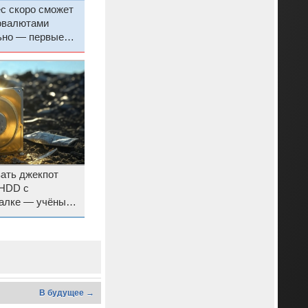
с скоро сможет
товалютами
ьно — первые
дущего ЭПР
ать джекпот
 HDD с
валке — учёные
оре-майнера
В будущее →