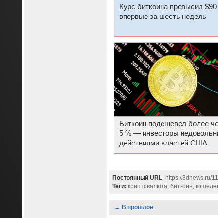
Курс биткоина превысил $90
впервые за шесть недель
Биткоин подешевел более че
5 % — инвесторы недовольн
действиями властей США
Постоянный URL:
https://3dnews.ru/1
Теги:
криптовалюта
,
биткоин
,
кошелё
← В прошлое