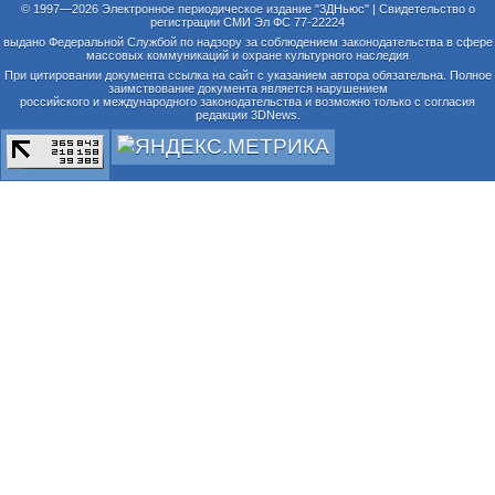
© 1997—2026 Электронное периодическое издание "3ДНьюс" | Свидетельство о
регистрации СМИ Эл ФС 77-22224
выдано Федеральной Службой по надзору за соблюдением законодательства в сфере
массовых коммуникаций и охране культурного наследия
При цитировании документа ссылка на сайт с указанием автора обязательна. Полное
заимствование документа является нарушением
российского и международного законодательства и возможно только с согласия
редакции 3DNews.