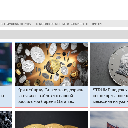
 вы заметили ошибку — выделите ее мышью и нажмите CTRL+ENTER.
Криптобиржу Grinex заподозрили
$TRUMP подскочи
на
в связях с заблокированной
после приглашен
российской биржей Garantex
мемкоина на ужи