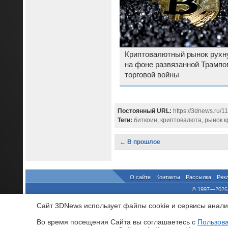
Криптовалютный рынок рухн
на фоне развязанной Трампо
торговой войны
Постоянный URL:
https://3dnews.ru/1
Теги:
биткоин
,
криптовалюта
,
рынок к
← В прошлое
О сайте
Контакты
Рассылка
Рек
© 1997—2026 
выдано Федеральной Службо
Сайт 3DNews использует файлы cookie и сервисы аналит
При цитировании докум
росси
Во время посещения Cайта вы соглашаетесь с
Пользов