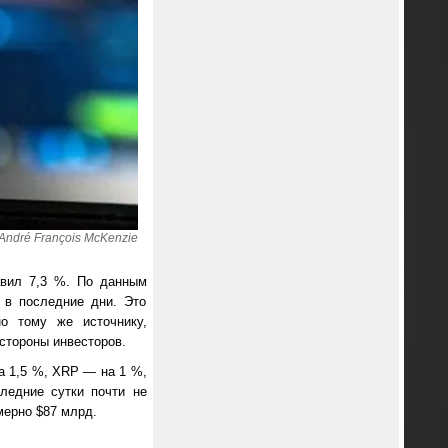
André François McKenzie
авил 7,3 %. По данным
 в последние дни. Это
но тому же источнику,
 стороны инвесторов.
на 1,5 %, XRP — на 1 %,
ледние сутки почти не
мерно $87 млрд.