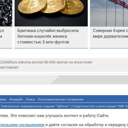
ул
Британка случайно выбросила
Северная Корея с
м
биткоин-кошелёк жениха
мире держателем
стоимостью 3 млн фунтов
121688/kurs-bitkoina-previsil-90-000-vpervie-za-shest-nedel
риптовалют
лама
Копирайт
Поиск
Пользовательское соглашение
Электронное периодическое издание "3ДНьюс" | Свидетельство о регистрации СМИ Э
й по надзору за соблюдением законодательства в сфере массовых коммуникаций и о
ики. Это помогает нам улучшать контент и работу Cайта.
ента ссылка на сайт с указанием автора обязательна. Полное заимствование докумен
йского и международного законодательства и возможно только с согласия редакции 3
ательским соглашением
и даёте согласие на обработку и передачу 