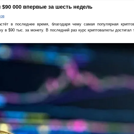
 $90 000 впервые за шесть недель
ов
астёт в последнее время, благодаря чему самая популярная крипт
у в $90 тыс. за монету. В последний раз курс криптовалюты достигал 