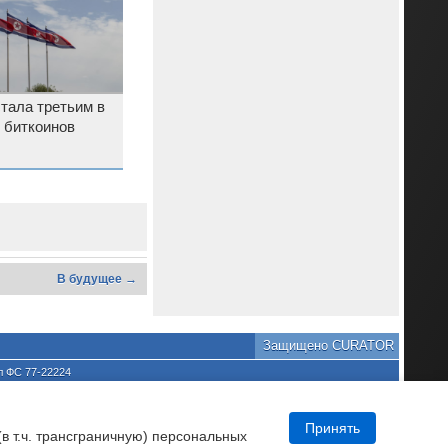
тала третьим в
 биткоинов
В будущее →
Защищено CURATOR
л ФС 77-22224
хране культурного наследия
та является нарушением
DNews.
Принять
(в т.ч. трансграничную) персональных