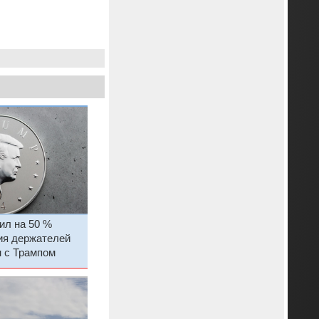
л на 50 %
ия держателей
н с Трампом