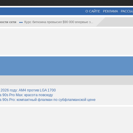
О САЙТЕ
РЕКЛАМА
РАССЫ
ости сети
Курс биткоина превысил $90 000 впервые з...
2026 году: AM4 против LGA 1700
90s Pro Max: красота повсюду
 90s Pro: компактный флагман по субфлагманской цене