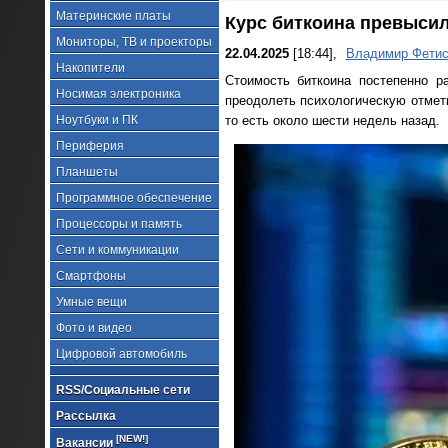
Материнские платы
Курс биткоина превысил
Мониторы, ТВ и проекторы
22.04.2025
[18:44],
Владимир Фетис
Накопители
Стоимость биткоина постепенно р
Носимая электроника
преодолеть психологическую отметк
Ноутбуки и ПК
то есть около шести недель назад.
Периферия
Планшеты
Программное обеспечение
Процессоры и память
Сети и коммуникации
Смартфоны
Умные вещи
Фото и видео
Цифровой автомобиль
RSS/Социальные сети
Рассылка
[NEW!]
Вакансии