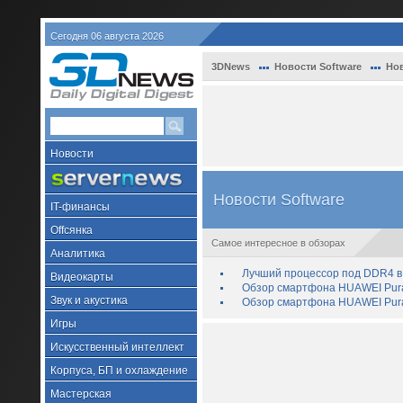
Сегодня 06 августа 2026
3DNews
Новости Software
Нов
Новости
Новости Software
IT-финансы
Offсянка
Самое интересное в обзорах
Аналитика
Лучший процессор под DDR4 в 
Видеокарты
Обзор смартфона HUAWEI Pura 
Звук и акустика
Обзор смартфона HUAWEI Pura
Игры
Искусственный интеллект
Корпуса, БП и охлаждение
Мастерская