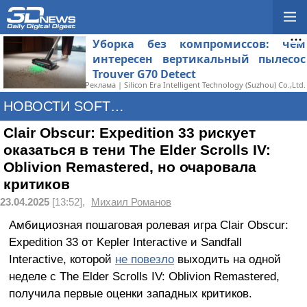
Уборка без компромиссов: чем
интересен вертикальный пылесос
Trouver G70 Detect
Реклама | Silicon Era Intelligent Technology (Suzhou) Co.,Ltd.
НОВОСТИ SOFTWARE
Clair Obscur: Expedition 33 рискует
оказаться в тени The Elder Scrolls IV:
Oblivion Remastered, но очаровала
критиков
23.04.2025
[13:52],
Михаил Романов
Амбициозная пошаговая ролевая игра Clair Obscur:
Expedition 33 от Kepler Interactive и Sandfall
Interactive, которой
не повезло
выходить на одной
неделе с The Elder Scrolls IV: Oblivion Remastered,
получила первые оценки западных критиков.