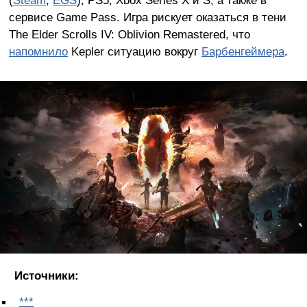
(
Steam
,
EGS
), PS5, Xbox Series X и S, а также в
сервисе Game Pass. Игра рискует оказаться в тени
The Elder Scrolls IV: Oblivion Remastered, что
напомнило
Kepler ситуацию вокруг
Барбенгеймера
.
Источники:
***