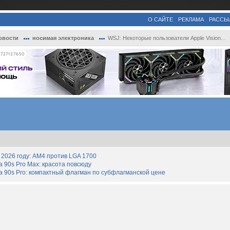
О САЙТЕ
РЕКЛАМА
РАССЫ
овости
носимая электроника
WSJ: Некоторые пользователи Apple Vision...
727137650
2026 году: AM4 против LGA 1700
90s Pro Max: красота повсюду
 90s Pro: компактный флагман по субфлагманской цене