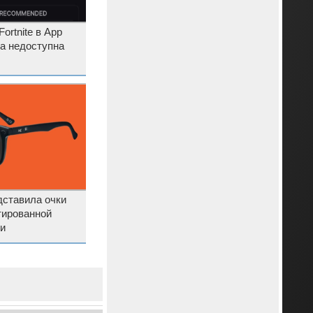
ortnite в App
ла недоступна
ставила очки
тированной
и