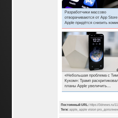
Разработчики массово
отворачиваются от App Stor
Apple придётся снизить коми
«Небольшая проблема с Ти
Куком»: Трамп раскритикова
планы Apple увеличить
производство iPhone в Инди
Постоянный URL:
https://3dnews.ru/1
Теги:
apple
,
apple vision pro
,
дополнен