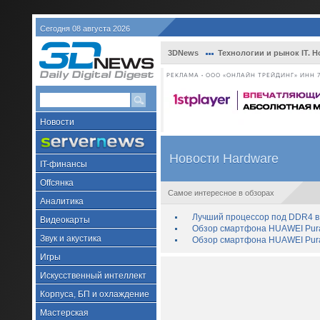
Сегодня 08 августа 2026
3DNews
Технологии и рынок IT. Н
РЕКЛАМА • ООО «ОНЛАЙН ТРЕЙДИНГ» ИНН 7
Новости
Новости Hardware
IT-финансы
Offсянка
Самое интересное в обзорах
Аналитика
Лучший процессор под DDR4 в 
Видеокарты
Обзор смартфона HUAWEI Pura 
Звук и акустика
Обзор смартфона HUAWEI Pura
Игры
Искусственный интеллект
Корпуса, БП и охлаждение
Мастерская