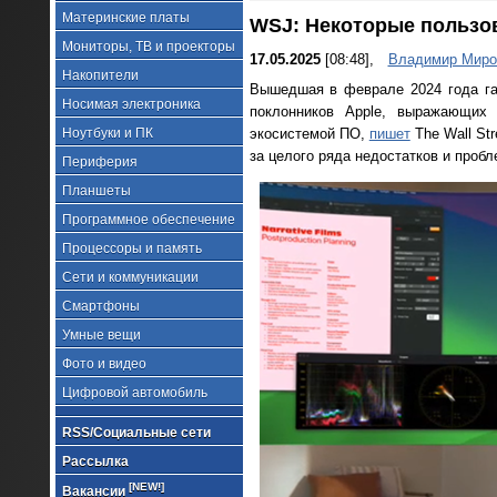
Материнские платы
WSJ: Некоторые пользова
Мониторы, ТВ и проекторы
17.05.2025
[08:48],
Владимир Миро
Накопители
Вышедшая в феврале 2024 года га
Носимая электроника
поклонников Apple, выражающих 
Ноутбуки и ПК
экосистемой ПО,
пишет
The Wall Str
за целого ряда недостатков и пробл
Периферия
Планшеты
Программное обеспечение
Процессоры и память
Сети и коммуникации
Смартфоны
Умные вещи
Фото и видео
Цифровой автомобиль
RSS/Социальные сети
Рассылка
[NEW!]
Вакансии