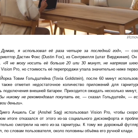
Источ
Думаю, я использовал её раза четыре за последний год»,
— сооб
 риелтор Дастин Фокс (Dustin Fox), из Сентрвилля (штат Вирджиния). Он 
е.
«Я не могу носить её больше 20 или 30 минут, не напрягая ше
Vision Pro, но стоимость её перепродажи упала значительно ниже перв
орка Товии Гольдштейна (Tovia Goldstein), после 60 минут использов
 также отметил недостаточное количество приложений для гарниту
ь подключения внешней батареи. Приходится ожидать несколько минут,
бы никому не рекомендовал покупать ее, —
сказал Гольдштейн, —
е
вои деньги».
Диего Аншель Саг (Anshel Sag) использовал Vision Pro, чтобы скор
ом итоге отказался от этого из-за социального дискомфорта и пробл
тельно смотрели на него из-за гарнитуры. К тому же дорожный футляр
л, по словам пользователя, около половины объёма его ручной клади.