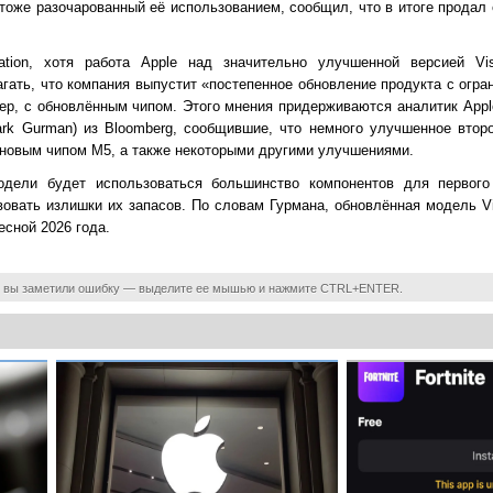
 тоже разочарованный её использованием, сообщил, что в итоге продал 
tion, хотя работа Apple над значительно улучшенной версией Vis
агать, что компания выпустит «постепенное обновление продукта с огр
ер, с обновлённым чипом. Этого мнения придерживаются аналитик Apple
rk Gurman) из Bloomberg, сообщившие, что немного улучшенное второ
с новым чипом M5, а также некоторыми другими улучшениями.
дели будет использоваться большинство компонентов для первого 
овать излишки их запасов. По словам Гурмана, обновлённая модель Vi
есной 2026 года.
 вы заметили ошибку — выделите ее мышью и нажмите CTRL+ENTER.