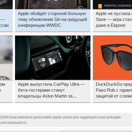
Apple обойдёт стороной больную
Apple не пустила F
e —
тему обновления Siri на грядущей
Store — игра ста
ссии
конференции WWDC
даже в Европе
мом
Apple выпустила CarPlay Ultra —
DuckDuckGo пред
л
бета-тестерами станут
Paso Rob с гаран
владельцы Aston Martin за
защитой от слежк
и
четверть миллиона долларов
123001/wsj-nekotorie-polzovateli-apple-vision-pro-sogaleyut-o-eyo-pokupke
ная реальность