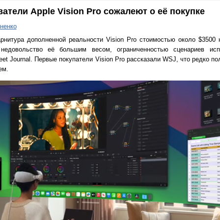
тели Apple Vision Pro сожалеют о её покупке
ненко
рнитура дополненной реальности Vision Pro стоимостью около $3500 
недовольство её большим весом, ограниченностью сценариев исп
eet Journal. Первые покупатели Vision Pro рассказали WSJ, что редко по
ем.