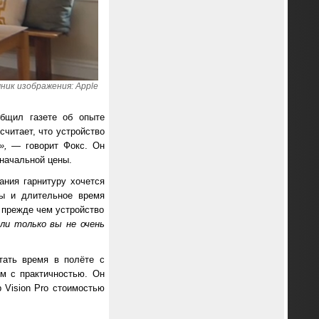
ник изображения: Apple
щил газете об опыте
считает, что устройство
ю», —
говорит Фокс. Он
оначальной цены.
ания гарнитуру хочется
ры и длительное время
 прежде чем устройство
сли только вы не очень
отать время в полёте с
ем с практичностью. Он
 Vision Pro стоимостью