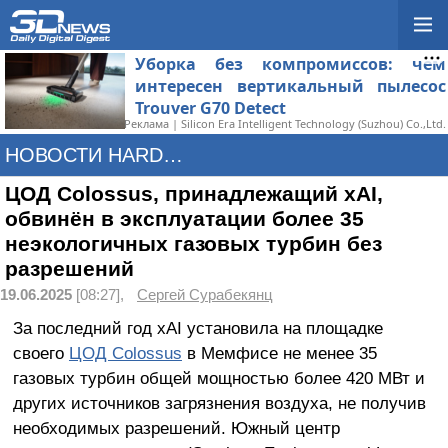
Уборка без компромиссов: чем
интересен вертикальный пылесос
Trouver G70 Detect
Реклама | Silicon Era Intelligent Technology (Suzhou) Co.,Ltd.
НОВОСТИ HARDWARE
ЦОД Colossus, принадлежащий xAI,
обвинён в эксплуатации более 35
неэкологичных газовых турбин без
разрешений
19.06.2025
[08:27],
Сергей Сурабекянц
За последний год xAI установила на площадке
своего
ЦОД Colossus
в Мемфисе не менее 35
газовых турбин общей мощностью более 420 МВт и
других источников загрязнения воздуха, не получив
необходимых разрешений. Южный центр