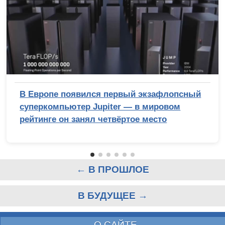
В Европе появился первый экзафлопсный
суперкомпьютер Jupiter — в мировом
рейтинге он занял четвёртое место
← В ПРОШЛОЕ
В БУДУЩЕЕ →
О САЙТЕ