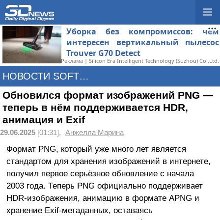
Уборка без компромиссов: чем
интересен вертикальный пылесос
Trouver G70 Detect
Реклама | Silicon Era Intelligent Technology (Suzhou) Co.,Ltd.
НОВОСТИ SOFTWARE
Обновился формат изображений PNG —
теперь в нём поддерживается HDR,
анимация и Exif
29.06.2025
[01:31],
Анжелла Марина
Формат PNG, который уже много лет является
стандартом для хранения изображений в интернете,
получил первое серьёзное обновление с начала
2003 года. Теперь PNG официально поддерживает
HDR-изображения, анимацию в формате APNG и
хранение Exif-метаданных, оставаясь