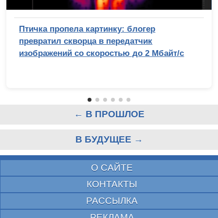
Птичка пропела картинку: блогер
превратил скворца в передатчик
изображений со скоростью до 2 Мбайт/с
← В ПРОШЛОЕ
В БУДУЩЕЕ →
О САЙТЕ
КОНТАКТЫ
РАССЫЛКА
РЕКЛАМА