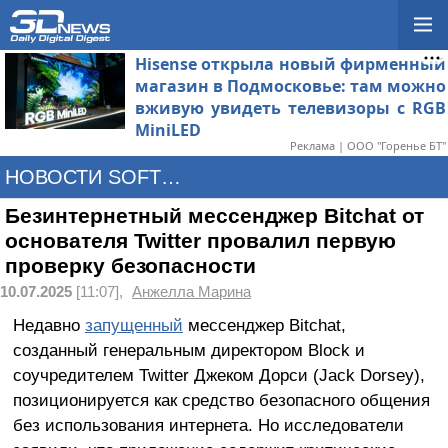
Hisense открыла новый фирменный
магазин в Подмосковье: там можно
вживую увидеть телевизоры с RGB
MiniLED
Реклама | ООО "Горенье БТ"
НОВОСТИ SOFTWARE
Безинтернетный мессенджер Bitchat от
основателя Twitter провалил первую
проверку безопасности
10.07.2025
[11:07],
Анжелла Марина
Недавно
запущенный
мессенджер Bitchat,
созданный генеральным директором Block и
соучредителем Twitter Джеком Дорси (Jack Dorsey),
позиционируется как средство безопасного общения
без использования интернета. Но исследователи