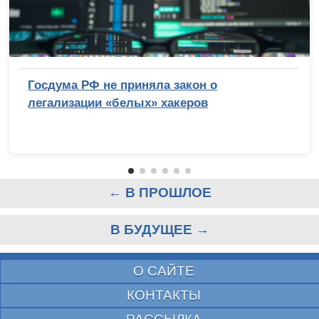
Госдума РФ не приняла закон о
легализации «белых» хакеров
← В ПРОШЛОЕ
В БУДУЩЕЕ →
О САЙТЕ
КОНТАКТЫ