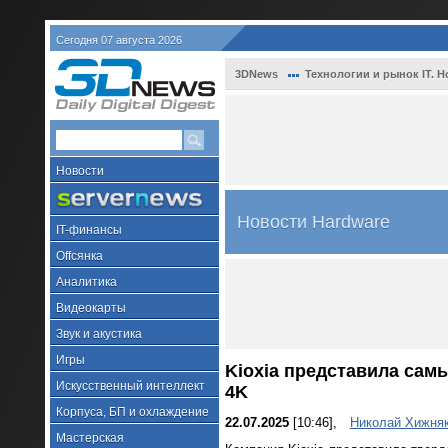
Сегодня 07 августа 2026
3DNews
Технологии и рынок IT. Н
Новости
Новости Hardware
IT-финансы
Offсянка
Аналитика
Видеокарты
Звук и акустика
Игры
Kioxia представила сам
Искусственный интеллект
4K
Корпуса, БП и охлаждение
22.07.2025
[10:46],
Николай Хижня
Мастерская