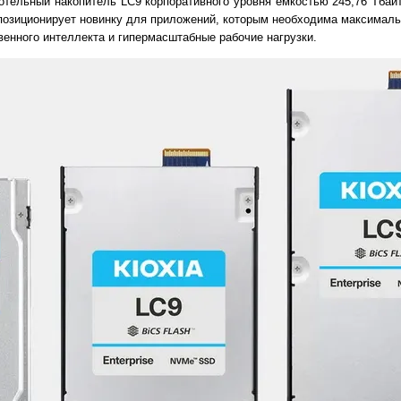
отельный накопитель LC9 корпоративного уровня ёмкостью 245,76 Тбайт
позиционирует новинку для приложений, которым необходима максималь
венного интеллекта и гипермасштабные рабочие нагрузки.