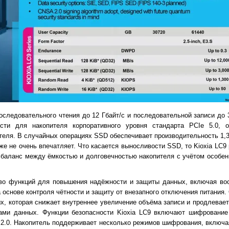
последовательного чтения до 12 Гбайт/с и последовательной записи до 
ости для накопителя корпоративного уровня стандарта PCIe 5.0, 
теля. В случайных операциях SSD обеспечивает производительность 1,3
 же не очень впечатляет. Что касается выносливости SSD, то Kioxia LC9 
 баланс между ёмкостью и долговечностью накопителя с учётом особен
во функций для повышения надёжности и защиты данных, включая вос
 основе контроля чётности и защиту от внезапного отключения питания
, которая снижает внутреннее увеличение объёма записи и продлевает
ами данных. Функции безопасности Kioxia LC9 включают шифрование
 2.0. Накопитель поддерживает несколько режимов шифрования, включа