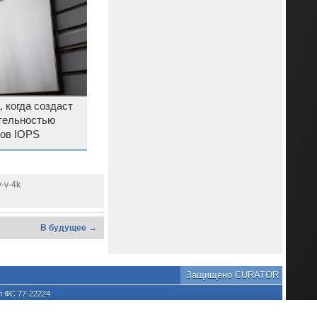
, когда создаст
тельностью
ов IOPS
v-v-4k
В будущее →
Защищено CURATOR
л ФС 77-22224
хране культурного наследия