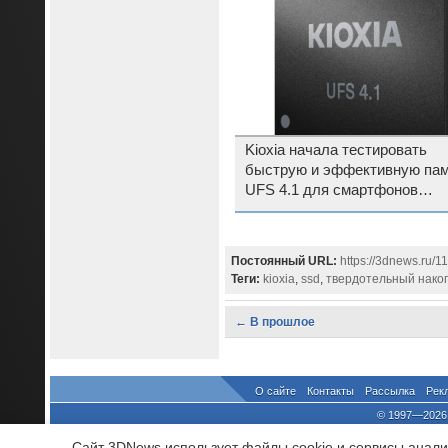
Kioxia начала тестировать
быструю и эффективную па
UFS 4.1 для смартфонов
будущего
Постоянный URL:
https://3dnews.ru/1
Теги:
kioxia
,
ssd
,
твердотельный нако
← В прошлое
О сайте
Контакты
Рассылка
Рек
© 1997—2026 
выдано Федеральной Службо
Сайт 3DNews использует файлы cookie и сервисы аналит