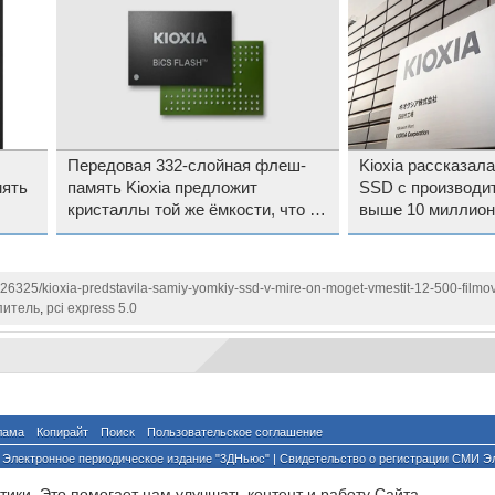
Передовая 332-слойная флеш-
Kioxia рассказала
мять
память Kioxia предложит
SSD с производи
кристаллы той же ёмкости, что и
выше 10 миллион
218-слойная
126325/kioxia-predstavila-samiy-yomkiy-ssd-v-mire-on-moget-vmestit-12-500-filmo
питель
,
pci express 5.0
лама
Копирайт
Поиск
Пользовательское соглашение
Электронное периодическое издание "3ДНьюс" | Свидетельство о регистрации СМИ Э
й по надзору за соблюдением законодательства в сфере массовых коммуникаций и о
ики. Это помогает нам улучшать контент и работу Cайта.