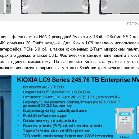
Источн
я чипы флеш-памяти NAND рекордной ёмкости 8 Тбайт. Объёма SSD дос
K объёмом 20 Гбайт каждый. Для Kioxia LC9 заявлено использован
интерфейса PCIe 5.0 x4, а также фирменных 2-Тбит микросхем памя
рах 2,5 дюйма, а также E3.L. Фактически в каждом чипе памяти в сос
х в единую микросхему. По заявлению Kioxia, эта упаковка устан
компания использует фирменные методы обработки кремниевых пластин и