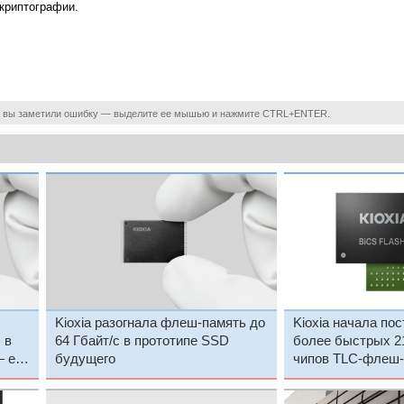
криптографии.
 вы заметили ошибку — выделите ее мышью и нажмите CTRL+ENTER.
Kioxia разогнала флеш-память до
Kioxia начала по
 в
64 Гбайт/с в прототипе SSD
более быстрых 2
 его
будущего
чипов TLC-флеш-