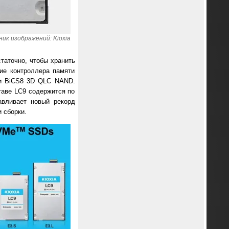
ик изображений: Kioxia
таточно, чтобы хранить
ие контроллера памяти
ти BiCS8 3D QLC NAND.
таве LC9 содержится по
авливает новый рекорд
 сборки.