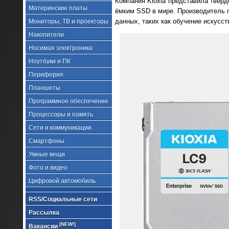
Компания Kioxia представила тверд
Материнские платы
ёмким SSD в мире. Производитель 
данных, таких как обучение искусст
Мониторы, ТВ и проекторы
Накопители
Носимая электроника
Ноутбуки и ПК
Периферия
Планшеты
Программное обеспечение
Процессоры и память
Сети и коммуникации
Смартфоны
Умные вещи
Фото и видео
Цифровой автомобиль
RSS/Социальные сети
Рассылка
[NEW!]
Вакансии