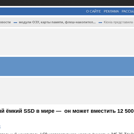
О САЙТЕ
РЕКЛАМА
РАССЫ
овости
модули ОЗУ, карты памяти, флеш-накопител...
Kioxia представила самый ёмкий SSD в мир.
ый ёмкий SSD в мире — он может вместить 12 50
к