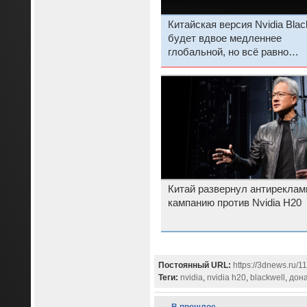
Китайская версия Nvidia Blac
будет вдвое медленнее
глобальной, но всё равно
быстрее H20
Китай развернул антирекла
кампанию против Nvidia H20
Постоянный URL:
https://3dnews.ru/1
Теги:
nvidia
,
nvidia h20
,
blackwell
,
дона