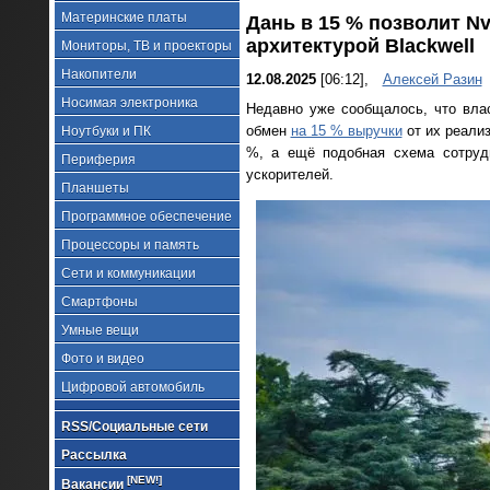
Материнские платы
Дань в 15 % позволит Nv
архитектурой Blackwell
Мониторы, ТВ и проекторы
Накопители
12.08.2025
[06:12],
Алексей Разин
Носимая электроника
Недавно уже сообщалось, что вла
обмен
на 15 % выручки
от их реализ
Ноутбуки и ПК
%, а ещё подобная схема сотруд
Периферия
ускорителей.
Планшеты
Программное обеспечение
Процессоры и память
Сети и коммуникации
Смартфоны
Умные вещи
Фото и видео
Цифровой автомобиль
RSS/Социальные сети
Рассылка
[NEW!]
Вакансии