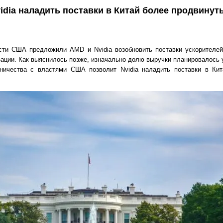
idia наладить поставки в Китай более продвинут
сти США предложили AMD и Nvidia возобновить поставки ускорителей
ации. Как выяснилось позже, изначально долю выручки планировалось у
ничества с властями США позволит Nvidia наладить поставки в Ки