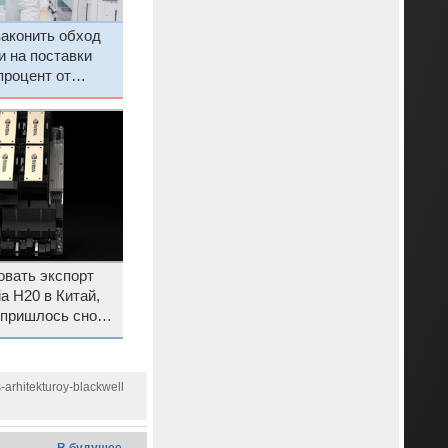
законить обход
и на поставки
процент от
ать массовыми
овать экспорт
a H20 в Китай,
 пришлось снова
-arhitekturoy-blackwell