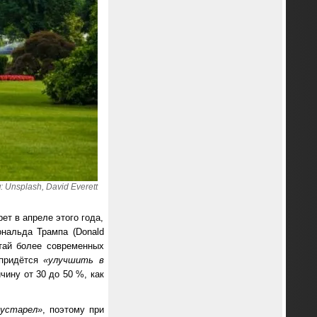
Unsplash, David Everett
ет в апреле этого года,
нальда Трампа (Donald
итай более современных
 придётся
«улучшить в
чину от 30 до 50 %, как
 устарел»
, поэтому при