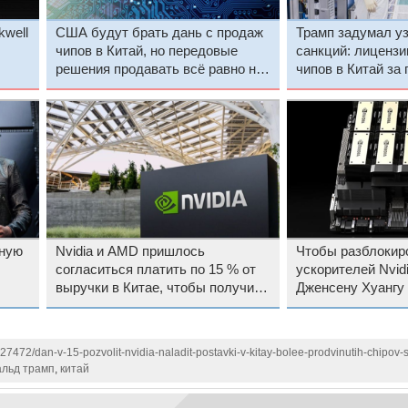
kwell
США будут брать дань с продаж
Трамп задумал у
чипов в Китай, но передовые
санкций: лицензи
решения продавать всё равно не
чипов в Китай за 
разрешат
продаж могут ст
мную
Nvidia и AMD пришлось
Чтобы разблокир
согласиться платить по 15 % от
ускорителей Nvidi
выручки в Китае, чтобы получить
Дженсену Хуангу
экспортные лицензии на чипы
идти к Трампу
127472/dan-v-15-pozvolit-nvidia-naladit-postavki-v-kitay-bolee-prodvinutih-chipov-s
льд трамп
,
китай