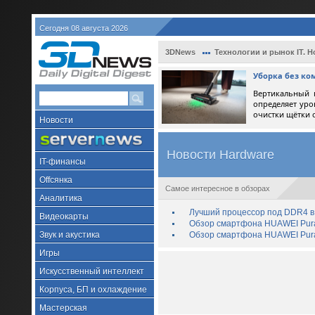
Сегодня 08 августа 2026
3DNews
Технологии и рынок IT. Н
Уборка без ко
Вертикальный 
определяет уро
очистки щётки 
Новости
Новости Hardware
IT-финансы
Offсянка
Самое интересное в обзорах
Аналитика
Лучший процессор под DDR4 в 
Видеокарты
Обзор смартфона HUAWEI Pura 
Звук и акустика
Обзор смартфона HUAWEI Pura
Игры
Искусственный интеллект
Корпуса, БП и охлаждение
Мастерская