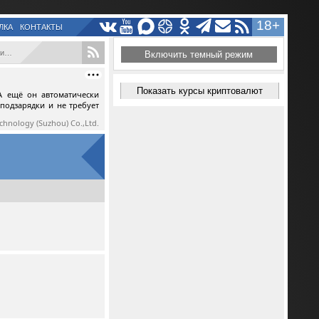
18+
ЛКА
КОНТАКТЫ
...
Включить темный режим
Показать курсы криптовалют
А ещё он автоматически
 подзарядки и не требует
echnology (Suzhou) Co.,Ltd.