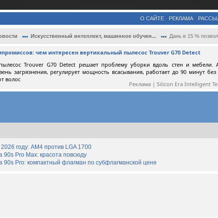
О САЙТЕ
РЕКЛАМА
РАССЫ
овости
Искусственный интеллект, машинное обучен...
Дань в 15 % позволит Nvidia наладить пос
мпромиссов: чем интересен вертикальный пылесос Trouver G70 Detect
пылесос Trouver G70 Detect решает проблему уборки вдоль стен и мебели. 
вень загрязнения, регулирует мощность всасывания, работает до 90 минут без
от волос
Реклама | Silicon Era Intelligent T
2026 году: AM4 против LGA 1700
90s Pro Max: красота повсюду
 90s Pro: компактный флагман по субфлагманской цене